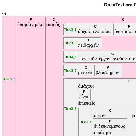
OpenText.org C
v1.
P
C
C
ὑπομίμνῃσκε
αὐτοὺς
C
P
Tit.c3_2
ἀρχαῖς
ἐξουσίαις
ὑποτάσσε
P
Tit.c3_3
πειθαρχεῖν
C
Tit.c3_4
πρὸς
πᾶν
ἔργον
ἀγαθὸν
ἑτο
C
P
Tit.c3_5
μηδένα
βλασφημεῖν
Tit.c3_1
C
ἀμάχους
P
εἶναι
ἐπιεικεῖς
Tit.c3_6
C
πᾶσαν
πρ
P
Tit.c3_7
ἐνδεικνυμένους
πραΰτητα