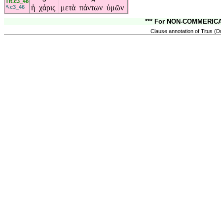
Tit.c3_48
ἡ
χάρις
μετὰ
πάντων
ὑμῶν
↖c3_46
*** For NON-COMMERICAL
Clause annotation of Titus (D