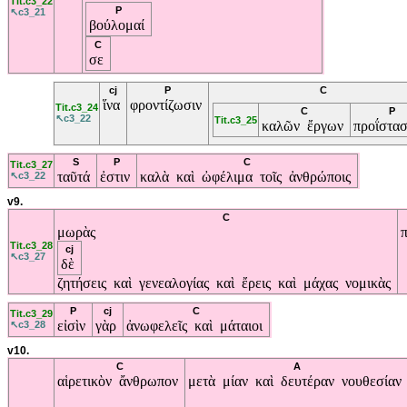
Tit.c3_22
P
↖c3_21
βούλομαί
C
σε
cj
P
C
ἵνα
φροντίζωσιν
Tit.c3_24
C
P
↖c3_22
Tit.c3_25
καλῶν
ἔργων
προΐστα
S
P
C
Tit.c3_27
ταῦτά
ἐστιν
καλὰ
καὶ
ὠφέλιμα
τοῖς
ἀνθρώποις
↖c3_22
v9.
C
μωρὰς
Tit.c3_28
cj
↖c3_27
δὲ
ζητήσεις
καὶ
γενεαλογίας
καὶ
ἔρεις
καὶ
μάχας
νομικὰς
P
cj
C
Tit.c3_29
εἰσὶν
γὰρ
ἀνωφελεῖς
καὶ
μάταιοι
↖c3_28
v10.
C
A
αἱρετικὸν
ἄνθρωπον
μετὰ
μίαν
καὶ
δευτέραν
νουθεσίαν