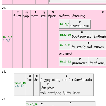
v3.
P
cj
A
cj
S
C
ἦμεν
γάρ
ποτε
καὶ
ἡμεῖς
ἀνόητοι
ἀπειθεῖς
P
Tit.c3_9
πλανώμενοι
P
Tit.c3_10
δουλεύοντες
ἐπιθυμί
Tit.c3_8
↖c3_1
A
Tit.c3_11
ἐν
κακίᾳ
καὶ
φθόνῳ
στυγητοί
P
C
Tit.c3_12
μισοῦντες
ἀλλήλους
v4.
cj
cj
S
ὅτε
δὲ
ἡ
χρηστότης
καὶ
ἡ
φιλανθρωπία
Tit.c3_13
P
↙c3_17
ἐπεφάνη
τοῦ
σωτῆρος
ἡμῶν
θεοῦ
v5.
A
A
Tit.c3_14