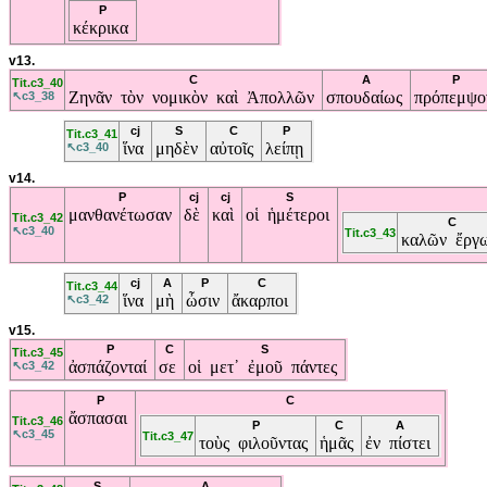
P
κέκρικα
v13.
C
A
P
Tit.c3_40
Ζηνᾶν
τὸν
νομικὸν
καὶ
Ἀπολλῶν
σπουδαίως
πρόπεμψ
↖c3_38
cj
S
C
P
Tit.c3_41
ἵνα
μηδὲν
αὐτοῖς
λείπῃ
↖c3_40
v14.
P
cj
cj
S
μανθανέτωσαν
δὲ
καὶ
οἱ
ἡμέτεροι
Tit.c3_42
C
↖c3_40
Tit.c3_43
καλῶν
ἔργ
cj
A
P
C
Tit.c3_44
ἵνα
μὴ
ὦσιν
ἄκαρποι
↖c3_42
v15.
P
C
S
Tit.c3_45
ἀσπάζονταί
σε
οἱ
μετ᾽
ἐμοῦ
πάντες
↖c3_42
P
C
ἄσπασαι
Tit.c3_46
P
C
A
↖c3_45
Tit.c3_47
τοὺς
φιλοῦντας
ἡμᾶς
ἐν
πίστει
S
A