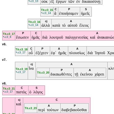
οὐκ
ἐξ
ἔργων
τῶν
ἐν
δικαιοσύνῃ
↖c3_13
C
P
S
Tit.c3_15
ἃ
ἐποιήσαμεν
ἡμεῖς
↖c3_14
cj
A
Tit.c3_16
ἀλλὰ
κατὰ
τὸ
αὐτοῦ
ἔλεος
↖c3_14
P
C
A
Tit.c3_17
ἔσωσεν
ἡμᾶς
διὰ
λουτροῦ
παλιγγενεσίας
καὶ
ἀνακαιν
↖c3_8
v6.
C
P
A
A
Tit.c3_18
οὗ
ἐξέχεεν
ἐφ᾽
ἡμᾶς
πλουσίως
διὰ
Ἰησοῦ
Χρι
↖c3_17
v7.
cj
A
ἵνα
κλ
Tit.c3_19
P
A
↖c3_17
Tit.c3_20
δικαιωθέντες
τῇ
ἐκείνου
χάριτι
v8.
C
S
Tit.c3_21
πιστὸς
ὁ
λόγος
↖c3_17
cj
C
καὶ
A
P
Tit.c3_23
περὶ
τούτων
διαβεβαιοῦσθαι