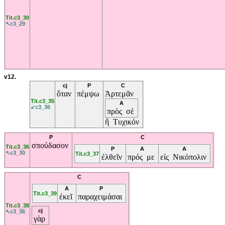
Tit.c3_30
↖c3_29
v12.
cj
P
C
ὅταν
πέμψω
Ἀρτεμᾶν
Tit.c3_35
A
↙c3_36
πρὸς
σὲ
ἢ
Τυχικόν
P
C
σπούδασον
Tit.c3_36
P
A
A
↖c3_30
Tit.c3_37
ἐλθεῖν
πρός
με
εἰς
Νικόπολιν
C
A
P
Tit.c3_39
ἐκεῖ
παραχειμάσαι
Tit.c3_38
cj
↖c3_36
γὰρ