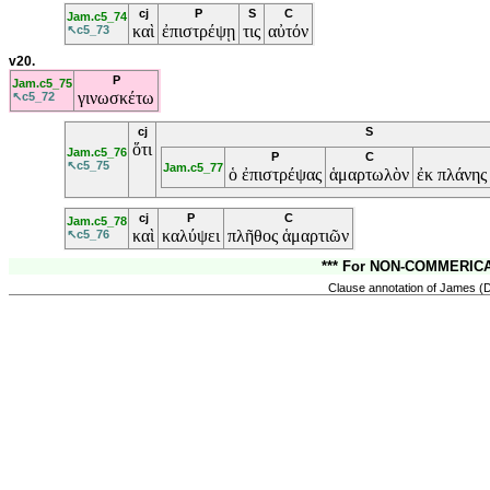
cj
P
S
C
Jam.c5_74
καὶ
ἐπιστρέψῃ
τις
αὐτόν
↖c5_73
v20.
P
Jam.c5_75
γινωσκέτω
↖c5_72
cj
S
ὅτι
Jam.c5_76
P
C
↖c5_75
Jam.c5_77
ὁ
ἐπιστρέψας
ἁμαρτωλὸν
ἐκ
πλάνη
cj
P
C
Jam.c5_78
καὶ
καλύψει
πλῆθος
ἁμαρτιῶν
↖c5_76
*** For NON-COMMERICAL
Clause annotation of James (D