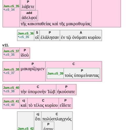
P
λάβετε
Jam.c5_35
↖c5_34
add
ἀδελφοί
τῆς
κακοπαθείας
καὶ
τῆς
μακροθυμίας
S
P
A
Jam.c5_36
οἳ
ἐλάλησαν
ἐν
τῷ
ὀνόματι
κυρίου
↖c5_35
v11.
P
Jam.c5_37
ἰδοὺ
↖c5_35
P
C
μακαρίζομεν
Jam.c5_38
P
↖c5_37
Jam.c5_39
τοὺς
ὑπομείναντας
C
P
Jam.c5_40
τὴν
ὑπομονὴν
Ἰὼβ
ἠκούσατε
↖c5_38
cj
C
P
Jam.c5_41
καὶ
τὸ
τέλος
κυρίου
εἴδετε
↖c5_40
cj
C
ὅτι
πολύσπλαγχνός
P
ἐστιν
Jam.c5_42