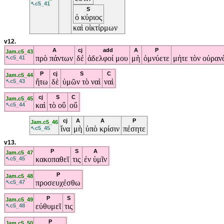
↖c5_41
S
ὁ
κύριος
καὶ
οἰκτίρμων
v12.
A
cj
add
A
P
Jam.c5_43
πρὸ
πάντων
δέ
ἀδελφοί
μου
μὴ
ὀμνύετε
μήτε
τὸν
οὐραν
↖c5_41
P
cj
S
C
Jam.c5_44
ἤτω
δὲ
ὑμῶν
τὸ
ναὶ
ναὶ
↖c5_43
cj
S
C
Jam.c5_45
καὶ
τὸ
οὒ
οὔ
↖c5_44
cj
A
A
P
Jam.c5_46
ἵνα
μὴ
ὑπὸ
κρίσιν
πέσητε
↖c5_45
v13.
P
S
A
Jam.c5_47
κακοπαθεῖ
τις
ἐν
ὑμῖν
↖c5_45
P
Jam.c5_48
προσευχέσθω
↖c5_47
P
S
Jam.c5_49
εὐθυμεῖ
τις
↖c5_48
P
Jam.c5_50