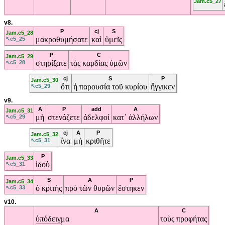
Jam.c5_27
v8.
P
cj
S
Jam.c5_28
μακροθυμήσατε
καὶ
ὑμεῖς
↖c5_25
P
C
Jam.c5_29
στηρίξατε
τὰς
καρδίας
ὑμῶν
↖c5_28
cj
S
P
Jam.c5_30
ὅτι
ἡ
παρουσία
τοῦ
κυρίου
ἤγγικεν
↖c5_29
v9.
A
P
add
A
Jam.c5_31
μὴ
στενάζετε
ἀδελφοί
κατ᾽
ἀλλήλων
↖c5_29
cj
A
P
Jam.c5_32
ἵνα
μὴ
κριθῆτε
↖c5_31
P
Jam.c5_33
ἰδοὺ
↖c5_31
S
A
P
Jam.c5_34
ὁ
κριτὴς
πρὸ
τῶν
θυρῶν
ἕστηκεν
↖c5_33
v10.
A
C
ὑπόδειγμα
τοὺς
προφήτας