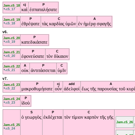
cj
P
Jam.c5_18
καὶ
ἐσπαταλήσατε
↖c5_17
P
C
A
Jam.c5_19
ἐθρέψατε
τὰς
καρδίας
ὑμῶν
ἐν
ἡμέρᾳ
σφαγῆς
↖c5_18
v6.
P
Jam.c5_20
κατεδικάσατε
↖c5_19
P
C
Jam.c5_21
ἐφονεύσατε
τὸν
δίκαιον
↖c5_20
A
P
C
Jam.c5_22
οὐκ
ἀντιτάσσεται
ὑμῖν
↖c5_21
v7.
P
cj
add
A
Jam.c5_23
μακροθυμήσατε
οὖν
ἀδελφοί
ἕως
τῆς
παρουσίας
τοῦ
κυρ
↖c5_22
P
Jam.c5_24
ἰδοὺ
↖c5_23
S
P
C
ὁ
γεωργὸς
ἐκδέχεται
τὸν
τίμιον
καρπὸν
τῆς
γῆς
Jam.c5_26
Jam.c5_25
↖c5_24