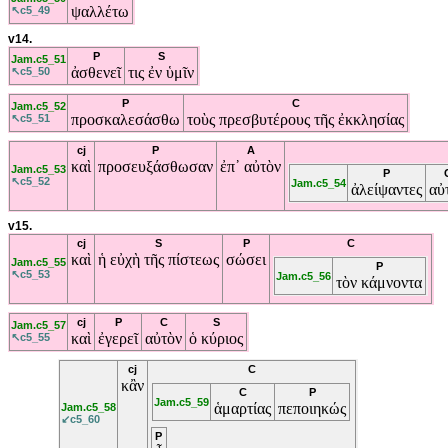
ψαλλέτω
↖c5_49
v14.
P
S
Jam.c5_51
ἀσθενεῖ
τις
ἐν
ὑμῖν
↖c5_50
P
C
Jam.c5_52
προσκαλεσάσθω
τοὺς
πρεσβυτέρους
τῆς
ἐκκλησίας
↖c5_51
cj
P
A
καὶ
προσευξάσθωσαν
ἐπ᾽
αὐτὸν
Jam.c5_53
P
↖c5_52
Jam.c5_54
ἀλείψαντες
αὐ
v15.
cj
S
P
C
καὶ
ἡ
εὐχὴ
τῆς
πίστεως
σώσει
Jam.c5_55
P
↖c5_53
Jam.c5_56
τὸν
κάμνοντα
cj
P
C
S
Jam.c5_57
καὶ
ἐγερεῖ
αὐτὸν
ὁ
κύριος
↖c5_55
cj
C
κἂν
C
P
Jam.c5_59
ἁμαρτίας
πεποιηκώς
Jam.c5_58
↙c5_60
P