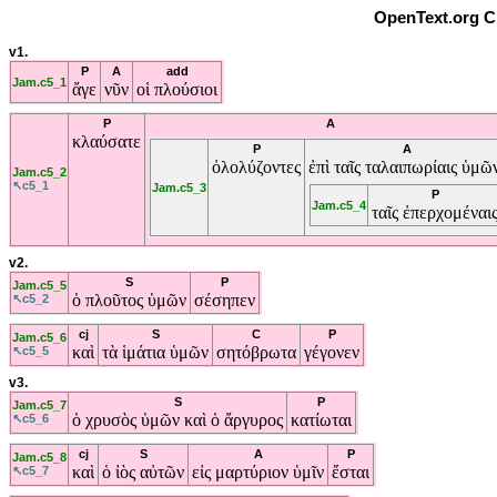
OpenText.org C
v1.
P
A
add
Jam.c5_1
ἄγε
νῦν
οἱ
πλούσιοι
P
A
κλαύσατε
P
A
ὀλολύζοντες
ἐπὶ
ταῖς
ταλαιπωρίαις
ὑμῶ
Jam.c5_2
↖c5_1
Jam.c5_3
P
Jam.c5_4
ταῖς
ἐπερχομέναι
v2.
S
P
Jam.c5_5
ὁ
πλοῦτος
ὑμῶν
σέσηπεν
↖c5_2
cj
S
C
P
Jam.c5_6
καὶ
τὰ
ἱμάτια
ὑμῶν
σητόβρωτα
γέγονεν
↖c5_5
v3.
S
P
Jam.c5_7
ὁ
χρυσὸς
ὑμῶν
καὶ
ὁ
ἄργυρος
κατίωται
↖c5_6
cj
S
A
P
Jam.c5_8
καὶ
ὁ
ἰὸς
αὐτῶν
εἰς
μαρτύριον
ὑμῖν
ἔσται
↖c5_7