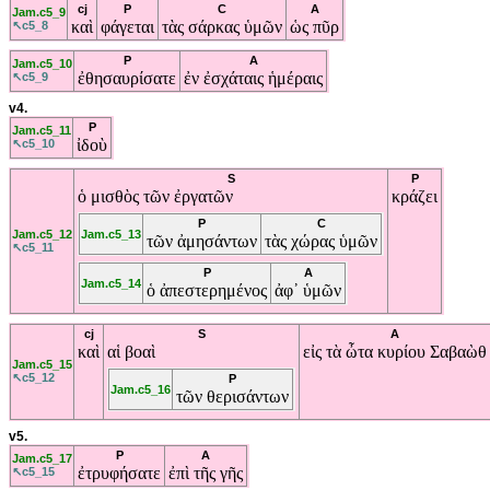
cj
P
C
A
Jam.c5_9
καὶ
φάγεται
τὰς
σάρκας
ὑμῶν
ὡς
πῦρ
↖c5_8
P
A
Jam.c5_10
ἐθησαυρίσατε
ἐν
ἐσχάταις
ἡμέραις
↖c5_9
v4.
P
Jam.c5_11
ἰδοὺ
↖c5_10
S
P
ὁ
μισθὸς
τῶν
ἐργατῶν
κράζει
P
C
Jam.c5_12
Jam.c5_13
τῶν
ἀμησάντων
τὰς
χώρας
ὑμῶν
↖c5_11
P
A
Jam.c5_14
ὁ
ἀπεστερημένος
ἀφ᾽
ὑμῶν
cj
S
A
καὶ
αἱ
βοαὶ
εἰς
τὰ
ὦτα
κυρίου
Σαβαὼθ
Jam.c5_15
↖c5_12
P
Jam.c5_16
τῶν
θερισάντων
v5.
P
A
Jam.c5_17
ἐτρυφήσατε
ἐπὶ
τῆς
γῆς
↖c5_15