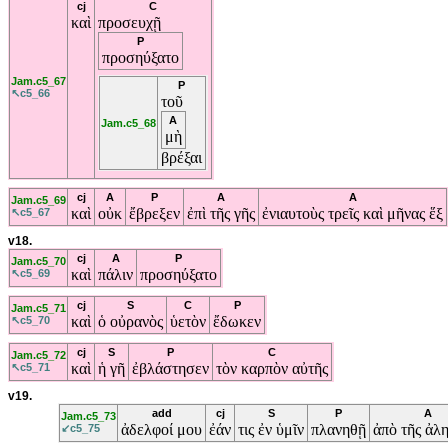
cj
C
καὶ
προσευχῇ
P
προσηύξατο
Jam.c5_67
P
↖c5_66
τοῦ
A
Jam.c5_68
μὴ
βρέξαι
cj
A
P
A
A
Jam.c5_69
καὶ
οὐκ
ἔβρεξεν
ἐπὶ
τῆς
γῆς
ἐνιαυτοὺς
τρεῖς
καὶ
μῆνας
ἕξ
↖c5_67
v18.
cj
A
P
Jam.c5_70
καὶ
πάλιν
προσηύξατο
↖c5_69
cj
S
C
P
Jam.c5_71
καὶ
ὁ
οὐρανὸς
ὑετὸν
ἔδωκεν
↖c5_70
cj
S
P
C
Jam.c5_72
καὶ
ἡ
γῆ
ἐβλάστησεν
τὸν
καρπὸν
αὐτῆς
↖c5_71
v19.
add
cj
S
P
A
Jam.c5_73
ἀδελφοί
μου
ἐάν
τις
ἐν
ὑμῖν
πλανηθῇ
ἀπὸ
τῆς
ἀλη
↙c5_75