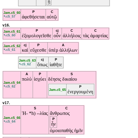
ᾖ
P
C
Jam.c5_60
ἀφεθήσεται
αὐτῷ
↖c5_57
v16.
P
cj
C
C
Jam.c5_61
ἐξομολογεῖσθε
οὖν
ἀλλήλοις
τὰς
ἁμαρτίας
↖c5_60
cj
P
A
Jam.c5_62
καὶ
εὔχεσθε
ὑπὲρ
ἀλλήλων
↖c5_61
cj
P
Jam.c5_63
ὅπως
ἰαθῆτε
↖c5_62
A
P
S
πολὺ
ἰσχύει
δέησις
δικαίου
Jam.c5_64
↖c5_62
P
Jam.c5_65
ἐνεργουμένη
v17.
S
C
Ἠ- *h) --λίας
ἄνθρωπος
Jam.c5_66
P
↖c5_64
ἦν
ὁμοιοπαθὴς
ἡμῖν