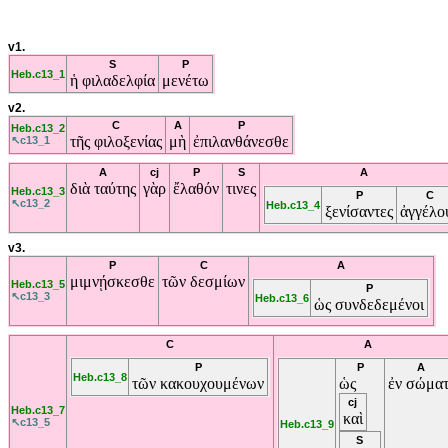
v1.
S
P
Heb.c13_1
ἡ
φιλαδελφία
μενέτω
v2.
C
A
P
Heb.c13_2
τῆς
φιλοξενίας
μὴ
ἐπιλανθάνεσθε
↖c13_1
A
cj
P
S
A
διὰ
ταύτης
γὰρ
ἔλαθόν
τινες
Heb.c13_3
P
C
↖c13_2
Heb.c13_4
ξενίσαντες
ἀγγέλο
v3.
P
C
A
μιμνῄσκεσθε
τῶν
δεσμίων
Heb.c13_5
P
↖c13_3
Heb.c13_6
ὡς
συνδεδεμένοι
C
A
P
P
A
Heb.c13_8
τῶν
κακουχουμένων
ὡς
ἐν
σώματ
cj
Heb.c13_7
καὶ
↖c13_5
Heb.c13_9
S