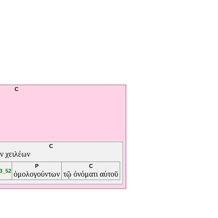
C
C
ὸν
χειλέων
P
C
3_52
ὁμολογούντων
τῷ
ὀνόματι
αὐτοῦ