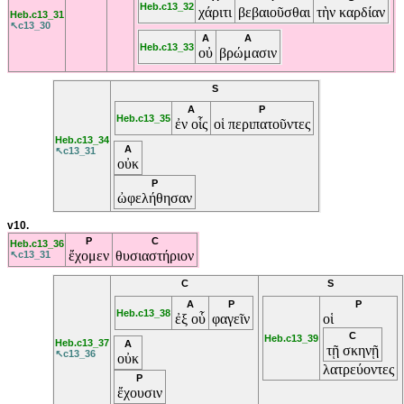
Heb.c13_32
χάριτι
βεβαιοῦσθαι
τὴν
καρδίαν
Heb.c13_31
↖c13_30
A
A
Heb.c13_33
οὐ
βρώμασιν
S
A
P
Heb.c13_35
ἐν
οἷς
οἱ
περιπατοῦντες
Heb.c13_34
A
↖c13_31
οὐκ
P
ὠφελήθησαν
v10.
P
C
Heb.c13_36
ἔχομεν
θυσιαστήριον
↖c13_31
C
S
A
P
P
Heb.c13_38
ἐξ
οὗ
φαγεῖν
οἱ
C
Heb.c13_39
Heb.c13_37
A
τῇ
σκηνῇ
↖c13_36
οὐκ
λατρεύοντες
P
ἔχουσιν