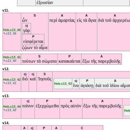
ἐξουσίαν
v11.
S
A
A
A
ὧν
περὶ
ἁμαρτίας
εἰς
τὰ
ἅγια
διὰ
τοῦ
ἀρχιερέω
cj
γὰρ
Heb.c13_40
↖c13_36
P
εἰσφέρεται
ζῴων
τὸ
αἷμα
S
P
A
Heb.c13_41
τούτων
τὰ
σώματα
κατακαίεται
ἔξω
τῆς
παρεμβολῆς
↖c13_40
v12.
cj
cj
S
διὸ
καὶ
Ἰησοῦς
Heb.c13_42
cj
P
A
↖c13_41
Heb.c13_43
ἵνα
ἁγιάσῃ
διὰ
τοῦ
ἰδίου
αἵμα
v13.
cj
P
A
A
τοίνυν
ἐξερχώμεθα
πρὸς
αὐτὸν
ἔξω
τῆς
παρεμβολῆς
Heb.c13_44
↖c13_42
Heb
v14.
A
cj
P
A
C