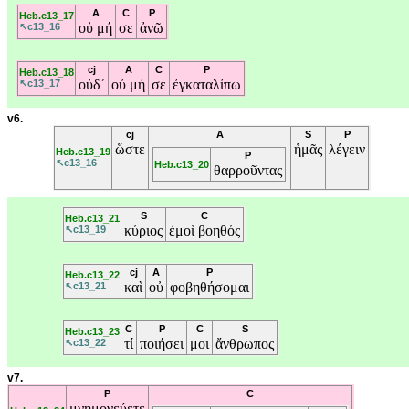
A
C
P
Heb.c13_17
οὐ
μή
σε
ἀνῶ
↖c13_16
cj
A
C
P
Heb.c13_18
οὐδ᾽
οὐ
μή
σε
ἐγκαταλίπω
↖c13_17
v6.
cj
A
S
P
ὥστε
ἡμᾶς
λέγειν
Heb.c13_19
P
↖c13_16
Heb.c13_20
θαρροῦντας
S
C
Heb.c13_21
κύριος
ἐμοὶ
βοηθός
↖c13_19
cj
A
P
Heb.c13_22
καὶ
οὐ
φοβηθήσομαι
↖c13_21
C
P
C
S
Heb.c13_23
τί
ποιήσει
μοι
ἄνθρωπος
↖c13_22
v7.
P
C
μνημονεύετε