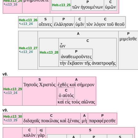
Heb.c13_24
P
C
↖c13_16
Heb.c13_25
τῶν
ἡγουμένων
ὑμῶν
S
P
C
C
Heb.c13_26
οἵτινες
ἐλάλησαν
ὑμῖν
τὸν
λόγον
τοῦ
θεοῦ
↖c13_24
A
P
μιμεῖσθε
C
ὧν
Heb.c13_27
P
↖c13_24
Heb.c13_28
ἀναθεωροῦντες
τὴν
ἔκβασιν
τῆς
ἀναστροφῆς
v8.
S
A
Ἰησοῦς
Χριστὸς
ἐχθὲς
καὶ
σήμερον
Heb.c13_29
C
↖c13_24
ὁ
αὐτός
καὶ
εἰς
τοὺς
αἰῶνας
v9.
C
A
P
Heb.c13_30
διδαχαῖς
ποικίλαις
καὶ
ξέναις
μὴ
παραφέρεσθε
↖c13_29
C
cj
S
καλὸν
γὰρ
A
P
S