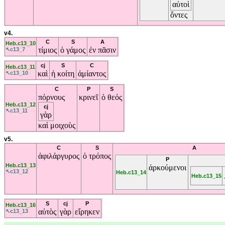
αὐτοὶ
ὄντες
v4.
C
S
A
Heb.c13_10
τίμιος
ὁ
γάμος
ἐν
πᾶσιν
↖c13_7
cj
S
C
Heb.c13_11
καὶ
ἡ
κοίτη
ἀμίαντος
↖c13_10
C
P
S
πόρνους
κρινεῖ
ὁ
θεός
Heb.c13_12
cj
↖c13_11
γὰρ
καὶ
μοιχοὺς
v5.
C
S
A
ἀφιλάργυρος
ὁ
τρόπος
P
Heb.c13_13
ἀρκούμενοι
↖c13_12
Heb.c13_14
Heb.c13_15
S
cj
P
Heb.c13_16
αὐτὸς
γὰρ
εἴρηκεν
↖c13_13