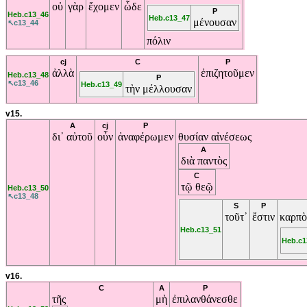
οὐ
γὰρ
ἔχομεν
ὧδε
P
Heb.c13_46
Heb.c13_47
μένουσαν
↖c13_44
πόλιν
cj
C
P
ἀλλὰ
ἐπιζητοῦμεν
Heb.c13_48
P
↖c13_46
Heb.c13_49
τὴν
μέλλουσαν
v15.
A
cj
P
δι᾽
αὐτοῦ
οὖν
ἀναφέρωμεν
θυσίαν
αἰνέσεως
A
διὰ
παντὸς
C
τῷ
θεῷ
Heb.c13_50
↖c13_48
S
P
τοῦτ᾽
ἔστιν
καρπ
Heb.c13_51
Heb.c1
v16.
C
A
P
τῆς
μὴ
ἐπιλανθάνεσθε