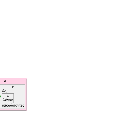
A
P
ὡς
C
9
λόγον
ἀποδώσοντες