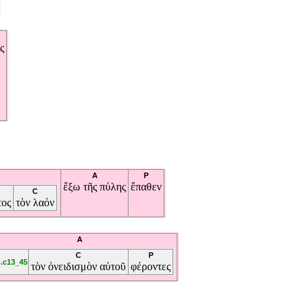
ς
A
P
ἔξω
τῆς
πύλης
ἔπαθεν
C
τος
τὸν
λαόν
A
C
P
.c13_45
τὸν
ὀνειδισμὸν
αὐτοῦ
φέροντες