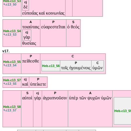
Heb.c13_53
cj
↖c13_50
δὲ
εὐποιΐας
καὶ
κοινωνίας
A
P
S
τοιαύταις
εὐαρεστεῖται
ὁ
θεός
Heb.c13_54
cj
↖c13_53
γὰρ
θυσίαις
v17.
P
C
πείθεσθε
Heb.c13_55
P
C
↖c13_54
Heb.c13_56
τοῖς
ἡγουμένοις
ὑμῶν
cj
P
Heb.c13_57
καὶ
ὑπείκετε
↖c13_55
S
cj
P
A
αὐτοὶ
γὰρ
ἀγρυπνοῦσιν
ὑπὲρ
τῶν
ψυχῶν
ὑμῶν
Heb.c13_58
↖c13_57
Heb.c13_5