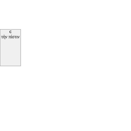
C
τὴν
πίστιν