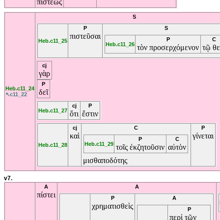
πίστεως
S
P
S
πιστεῦσαι
P
C
Heb.c11_25
Heb.c11_26
τὸν
προσερχόμενον
τῷ
θ
cj
γὰρ
P
Heb.c11_24
δεῖ
↖c11_22
cj
P
Heb.c11_27
ὅτι
ἔστιν
cj
C
P
καὶ
γίνεται
P
C
Heb.c11_29
Heb.c11_28
τοῖς
ἐκζητοῦσιν
αὐτὸν
μισθαποδότης
v7.
A
A
πίστει
P
A
χρηματισθεὶς
P
περὶ
τῶν