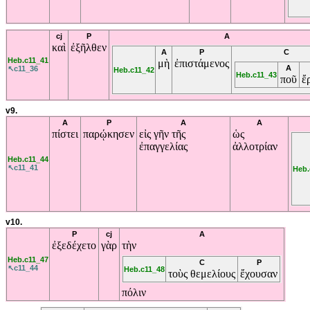
cj
P
A
καὶ
ἐξῆλθεν
A
P
C
Heb.c11_41
μὴ
ἐπιστάμενος
A
↖c11_36
Heb.c11_42
Heb.c11_43
ποῦ
ἔ
v9.
A
P
A
A
πίστει
παρῴκησεν
εἰς
γῆν
τῆς
ὡς
ἐπαγγελίας
ἀλλοτρίαν
Heb.c11_44
↖c11_41
Heb.
v10.
P
cj
A
ἐξεδέχετο
γὰρ
τὴν
Heb.c11_47
C
P
↖c11_44
Heb.c11_48
τοὺς
θεμελίους
ἔχουσαν
πόλιν