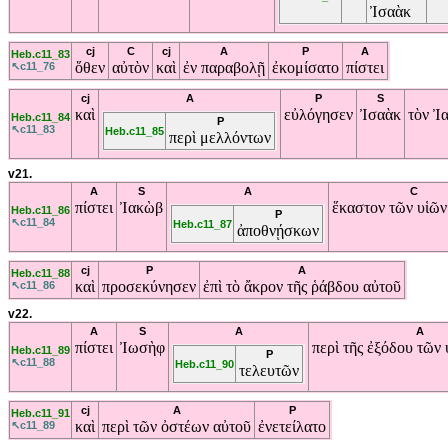
Ἰσαὰκ
cj
C
cj
A
P
A
Heb.c11_83
ὅθεν
αὐτὸν
καὶ
ἐν
παραβολῇ
ἐκομίσατο
πίστει
↖c11_76
cj
A
P
S
καὶ
εὐλόγησεν
Ἰσαὰκ
τὸν
Ἰ
Heb.c11_84
P
↖c11_83
Heb.c11_85
περὶ
μελλόντων
v21.
A
S
A
C
πίστει
Ἰακὼβ
ἕκαστον
τῶν
υἱῶ
Heb.c11_86
P
↖c11_84
Heb.c11_87
ἀποθνῄσκων
cj
P
A
Heb.c11_88
καὶ
προσεκύνησεν
ἐπὶ
τὸ
ἄκρον
τῆς
ῥάβδου
αὐτοῦ
↖c11_86
v22.
A
S
A
A
πίστει
Ἰωσὴφ
περὶ
τῆς
ἐξόδου
τῶν
Heb.c11_89
P
↖c11_88
Heb.c11_90
τελευτῶν
cj
A
P
Heb.c11_91
καὶ
περὶ
τῶν
ὀστέων
αὐτοῦ
ἐνετείλατο
↖c11_89