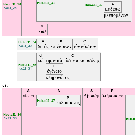
Heb.c11_31
A
Heb.c11_30
Heb.c11_32
↖c11_24
μηδέπω
βλεπομένων
S
Νῶε
A
P
C
Heb.c11_34
δι᾽
ἧς
κατέκρινεν
τὸν
κόσμον
↖c11_30
cj
C
καὶ
τῆς
κατὰ
πίστιν
δικαιοσύνης
Heb.c11_35
P
↖c11_34
ἐγένετο
κληρονόμος
v8.
A
A
S
P
πίστει
Ἀβραὰμ
ὑπήκουσεν
P
Heb.c11_37
καλούμενος
Heb.c11_36
↖c11_30
Heb.c