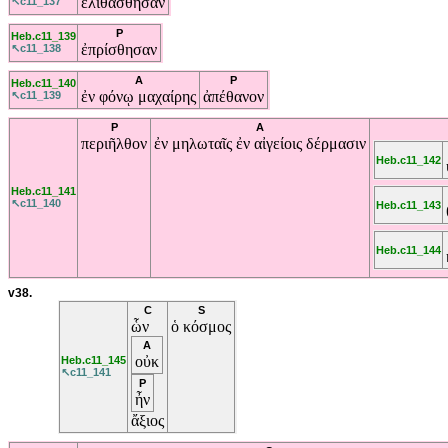
ἐλιθάσθησαν
↖c11_137
P
Heb.c11_139
ἐπρίσθησαν
↖c11_138
A
P
Heb.c11_140
ἐν
φόνῳ
μαχαίρης
ἀπέθανον
↖c11_139
P
A
περιῆλθον
ἐν
μηλωταῖς
ἐν
αἰγείοις
δέρμασιν
Heb.c11_142
Heb.c11_141
↖c11_140
Heb.c11_143
Heb.c11_144
v38.
C
S
ὧν
ὁ
κόσμος
A
οὐκ
Heb.c11_145
↖c11_141
P
ἦν
ἄξιος