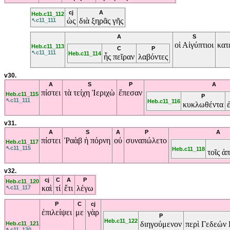
cj
A
Heb.c11_112
ὡς
διὰ
ξηρᾶς
γῆς
↖c11_111
A
S
οἱ
Αἰγύπτιοι
κατ
Heb.c11_113
C
P
↖c11_111
Heb.c11_114
ἧς
πεῖραν
λαβόντες
v30.
A
S
P
A
πίστει
τὰ
τείχη
Ἰεριχὼ
ἔπεσαν
Heb.c11_115
P
↖c11_111
Heb.c11_116
κυκλωθέντα
v31.
A
S
A
P
A
πίστει
Ῥαὰβ
ἡ
πόρνη
οὐ
συναπώλετο
Heb.c11_117
↖c11_115
Heb.c11_118
τοῖς
ἀπ
v32.
cj
C
A
P
Heb.c11_120
καὶ
τί
ἔτι
λέγω
↖c11_117
P
C
cj
ἐπιλείψει
με
γὰρ
P
Heb.c11_122
διηγούμενον
περὶ
Γεδεών
Heb.c11_121
↖c11_120