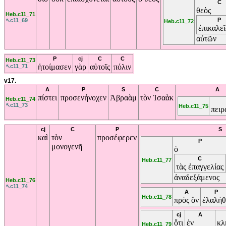
C
θεὸς
Heb.c11_71
P
↖c11_69
Heb.c11_72
ἐπικαλεῖ
αὐτῶν
P
cj
C
C
Heb.c11_73
ἡτοίμασεν
γὰρ
αὐτοῖς
πόλιν
↖c11_71
v17.
A
P
S
C
A
πίστει
προσενήνοχεν
Ἀβραὰμ
τὸν
Ἰσαὰκ
Heb.c11_74
↖c11_73
Heb.c11_75
πειρ
cj
C
P
S
καὶ
τὸν
προσέφερεν
P
μονογενῆ
ὁ
C
Heb.c11_77
τὰς
ἐπαγγελίας
ἀναδεξάμενος
Heb.c11_76
↖c11_74
A
P
Heb.c11_78
πρὸς
ὃν
ἐλαλή
cj
A
ὅτι
ἐν
κλ
Heb.c11_79