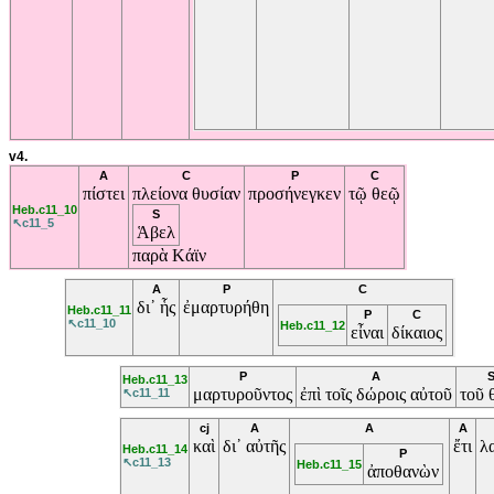
v4.
A
C
P
C
πίστει
πλείονα
θυσίαν
προσήνεγκεν
τῷ
θεῷ
Heb.c11_10
S
↖c11_5
Ἁβελ
παρὰ
Κάϊν
A
P
C
δι᾽
ἧς
ἐμαρτυρήθη
Heb.c11_11
P
C
↖c11_10
Heb.c11_12
εἶναι
δίκαιος
P
A
Heb.c11_13
μαρτυροῦντος
ἐπὶ
τοῖς
δώροις
αὐτοῦ
τοῦ
↖c11_11
cj
A
A
A
καὶ
δι᾽
αὐτῆς
ἔτι
λ
Heb.c11_14
P
↖c11_13
Heb.c11_15
ἀποθανὼν