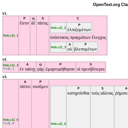
OpenText.org Cla
v1.
P
cj
S
C
ἔστιν
δὲ
πίστις
P
Heb.c11_2
ἐλπιζομένων
Heb.c11_1
ὑπόστασις
πραγμάτων
ἔλεγχος
A
P
Heb.c11_3
οὐ
βλεπομένων
v2.
A
cj
P
S
Heb.c11_4
ἐν
ταύτῃ
γὰρ
ἐμαρτυρήθησαν
οἱ
πρεσβύτεροι
↖c11_1
v3.
A
P
πίστει
νοοῦμεν
P
S
A
κατηρτίσθαι
τοὺς
αἰῶνας
ῥήματ
Heb.c11_5
↖c11_4
Heb.c11_6