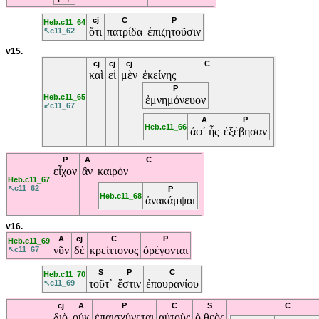
cj
C
P
Heb.c11_64
ὅτι
πατρίδα
ἐπιζητοῦσιν
↖c11_62
v15.
cj
cj
cj
C
καὶ
εἰ
μὲν
ἐκείνης
P
Heb.c11_65
ἐμνημόνευον
↙c11_67
A
P
Heb.c11_66
ἀφ᾽
ἧς
ἐξέβησαν
P
A
C
εἶχον
ἂν
καιρὸν
Heb.c11_67
↖c11_62
P
Heb.c11_68
ἀνακάμψαι
v16.
A
cj
C
P
Heb.c11_69
νῦν
δὲ
κρείττονος
ὀρέγονται
↖c11_67
S
P
C
Heb.c11_70
τοῦτ᾽
ἔστιν
ἐπουρανίου
↖c11_69
cj
A
P
C
S
C
διὸ
οὐκ
ἐπαισχύνεται
αὐτοὺς
ὁ
θεὸς