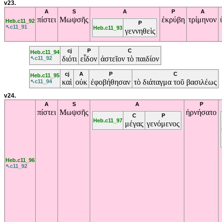
v23.
A
S
A
P
A
πίστει
Μωψσῆς
ἐκρύβη
τρίμηνον
Heb.c11_92
P
↖c11_91
Heb.c11_93
γεννηθεὶς
cj
P
C
Heb.c11_94
διότι
εἶδον
ἀστεῖον
τὸ
παιδίον
↖c11_92
cj
A
P
C
Heb.c11_95
καὶ
οὐκ
ἐφοβήθησαν
τὸ
διάταγμα
τοῦ
βασιλέως
↖c11_94
v24.
A
S
A
P
πίστει
Μωψσῆς
ἠρνήσατο
C
P
Heb.c11_97
μέγας
γενόμενος
Heb.c11_96
↖c11_92