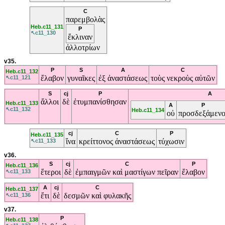
C
παρεμβολὰς
Heb.c11_131
P
↖c11_130
ἔκλιναν
ἀλλοτρίων
v35.
P
S
A
C
Heb.c11_132
ἔλαβον
γυναῖκες
ἐξ
ἀναστάσεως
τοὺς
νεκροὺς
αὐτῶν
↖c11_121
S
cj
P
A
ἄλλοι
δὲ
ἐτυμπανίσθησαν
Heb.c11_133
A
P
↖c11_132
Heb.c11_134
οὐ
προσδεξάμενο
cj
C
P
Heb.c11_135
ἵνα
κρείττονος
ἀναστάσεως
τύχωσιν
↖c11_133
v36.
S
cj
C
P
Heb.c11_136
ἕτεροι
δὲ
ἐμπαιγμῶν
καὶ
μαστίγων
πεῖραν
ἔλαβον
↖c11_133
A
cj
C
Heb.c11_137
ἔτι
δὲ
δεσμῶν
καὶ
φυλακῆς
↖c11_136
v37.
P
Heb.c11_138