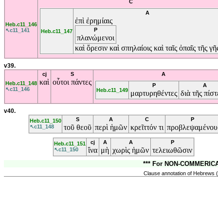
C
A
ἐπὶ
ἐρημίαις
Heb.c11_146
P
↖c11_141
Heb.c11_147
πλανώμενοι
καὶ
ὄρεσιν
καὶ
σπηλαίοις
καὶ
ταῖς
ὀπαῖς
τῆς
γῆ
v39.
cj
S
A
καὶ
οὗτοι
πάντες
Heb.c11_148
P
A
↖c11_146
Heb.c11_149
μαρτυρηθέντες
διὰ
τῆς
πίσ
v40.
S
A
C
P
Heb.c11_150
τοῦ
θεοῦ
περὶ
ἡμῶν
κρεῖττόν
τι
προβλεψαμένου
↖c11_148
cj
A
A
P
Heb.c11_151
ἵνα
μὴ
χωρὶς
ἡμῶν
τελειωθῶσιν
↖c11_150
*** For NON-COMMERICAL
Clause annotation of Hebrews (D