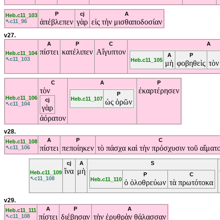
P
cj
A
Heb.c11_103
ἀπέβλεπεν
γὰρ
εἰς
τὴν
μισθαποδοσίαν
↖c11_96
v27.
A
P
C
A
πίστει
κατέλιπεν
Αἴγυπτον
Heb.c11_104
A
P
↖c11_103
Heb.c11_105
μὴ
φοβηθεὶς
τὸ
C
A
P
τὸν
ἐκαρτέρησεν
P
Heb.c11_106
Heb.c11_107
cj
ὡς
ὁρῶν
↖c11_104
γὰρ
ἀόρατον
v28.
A
P
C
Heb.c11_108
πίστει
πεποίηκεν
τὸ
πάσχα
καὶ
τὴν
πρόσχυσιν
τοῦ
αἵματ
↖c11_106
cj
A
S
ἵνα
μὴ
Heb.c11_109
P
C
↖c11_108
Heb.c11_110
ὁ
ὀλοθρεύων
τὰ
πρωτότοκα
v29.
A
P
A
Heb.c11_111
πίστει
διέβησαν
τὴν
ἐρυθρὰν
θάλασσαν
↖c11_108