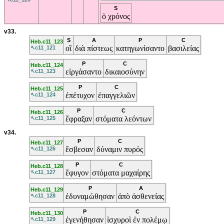
S
ὁ
χρόνος
v33.
S
A
P
C
Heb.c11_123
οἳ
διὰ
πίστεως
κατηγωνίσαντο
βασιλείας
↖c11_121
P
C
Heb.c11_124
εἰργάσαντο
δικαιοσύνην
↖c11_123
P
C
Heb.c11_125
ἐπέτυχον
ἐπαγγελιῶν
↖c11_124
P
C
Heb.c11_126
ἔφραξαν
στόματα
λεόντων
↖c11_125
v34.
P
C
Heb.c11_127
ἔσβεσαν
δύναμιν
πυρός
↖c11_126
P
C
Heb.c11_128
ἔφυγον
στόματα
μαχαίρης
↖c11_127
P
A
Heb.c11_129
ἐδυναμώθησαν
ἀπὸ
ἀσθενείας
↖c11_128
P
C
Heb.c11_130
ἐγενήθησαν
ἰσχυροὶ
ἐν
πολέμῳ
↖c11_129