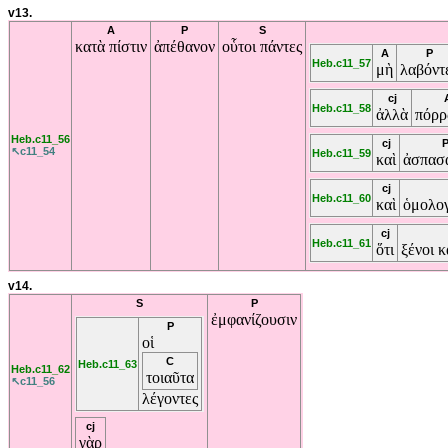
v13.
A
P
S
κατὰ
πίστιν
ἀπέθανον
οὗτοι
πάντες
A
P
Heb.c11_57
μὴ
λαβόντ
cj
Heb.c11_58
ἀλλὰ
πόρρ
Heb.c11_56
cj
↖c11_54
Heb.c11_59
καὶ
ἀσπασ
cj
Heb.c11_60
καὶ
ὁμολο
cj
Heb.c11_61
ὅτι
ξένοι
κ
v14.
S
P
ἐμφανίζουσιν
P
οἱ
C
Heb.c11_63
Heb.c11_62
τοιαῦτα
↖c11_56
λέγοντες
cj
γὰρ