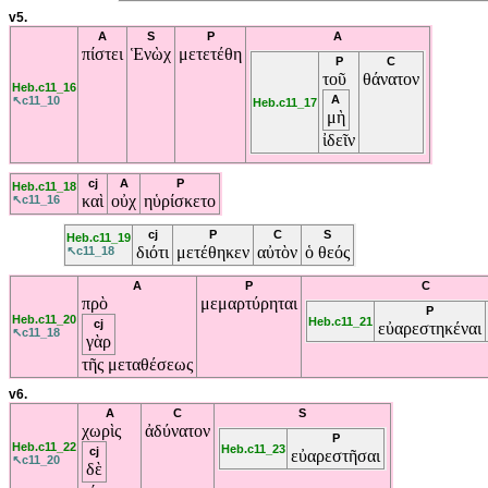
v5.
A
S
P
A
πίστει
Ἑνὼχ
μετετέθη
P
C
τοῦ
θάνατον
Heb.c11_16
A
↖c11_10
Heb.c11_17
μὴ
ἰδεῖν
cj
A
P
Heb.c11_18
καὶ
οὐχ
ηὑρίσκετο
↖c11_16
cj
P
C
S
Heb.c11_19
διότι
μετέθηκεν
αὐτὸν
ὁ
θεός
↖c11_18
A
P
C
πρὸ
μεμαρτύρηται
P
Heb.c11_20
Heb.c11_21
cj
εὐαρεστηκέναι
↖c11_18
γὰρ
τῆς
μεταθέσεως
v6.
A
C
S
χωρὶς
ἀδύνατον
P
Heb.c11_22
Heb.c11_23
cj
εὐαρεστῆσαι
↖c11_20
δὲ