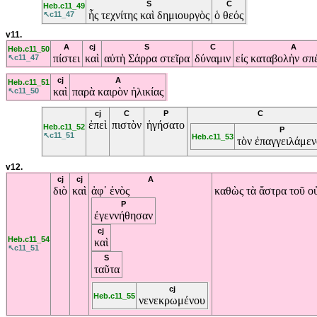
S
C
Heb.c11_49
ἧς
τεχνίτης
καὶ
δημιουργὸς
ὁ
θεός
↖c11_47
v11.
A
cj
S
C
A
Heb.c11_50
πίστει
καὶ
αὐτὴ
Σάρρα
στεῖρα
δύναμιν
εἰς
καταβολὴν
σπ
↖c11_47
cj
A
Heb.c11_51
καὶ
παρὰ
καιρὸν
ἡλικίας
↖c11_50
cj
C
P
C
ἐπεὶ
πιστὸν
ἡγήσατο
Heb.c11_52
P
↖c11_51
Heb.c11_53
τὸν
ἐπαγγειλάμεν
v12.
cj
cj
A
διὸ
καὶ
ἀφ᾽
ἑνὸς
καθὼς
τὰ
ἄστρα
τοῦ
ο
P
ἐγεννήθησαν
cj
Heb.c11_54
καὶ
↖c11_51
S
ταῦτα
cj
Heb.c11_55
νενεκρωμένου