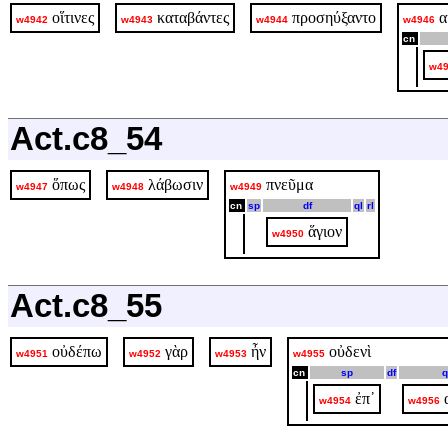
οἵτινες
καταβάντες
προσηύξαντο
α
w4942
w4943
w4944
w4946
cn
w4
Act.c8_54
ὅπως
λάβωσιν
πνεῦμα
w4947
w4948
w4949
cn
sp
df
ql
rl
ἅγιον
w4950
Act.c8_55
οὐδέπω
γὰρ
ἦν
οὐδενὶ
w4951
w4952
w4953
w4955
cn
sp
df
q
ἐπ᾽
w4954
w4956