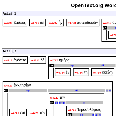
OpenText.org Word
Act.c8_1
Σαῦλος
δὲ
ἦν
συνευδοκῶν
ἀν
w4705
w4706
w4707
w4708
w4710
cn
w47
Act.c8_3
ἐγένετο
δὲ
ἡμέρᾳ
w4712
w4713
w4717
cn
sp
df
ἐν
τῇ
ἐκείνῃ
w4714
w4716
w4715
ἐκκλησίαν
w4722
cn
sp
df
ql
rl
τὴν
w4723
cn
sp
df
ql
rl
Ἱεροσολύμοις
w4725
ἐπὶ
τὴν
w4720
w4721
cn
sp
df
ql
rl