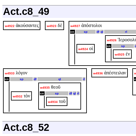
Act.c8_49
ἀκούσαντες
δὲ
ἀπόστολοι
w4922
w4923
w4927
cn
sp
df
ql
rl
Ἱεροσολ
w4926
cn
sp
οἱ
w4924
ἐν
w4925
λόγον
ἀπέστειλαν
w4933
w4936
cn
sp
df
ql
rl
c
θεοῦ
w4935
cn
sp
df
ql
rl
τὸν
w4932
τοῦ
w4934
Act.c8_52