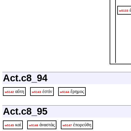
w5133
Act.c8_94
αὕτη
ἐστὶν
ἔρημος
w5142
w5143
w5144
Act.c8_95
καὶ
ἀναστὰς
ἐπορεύθη
w5145
w5146
w5147