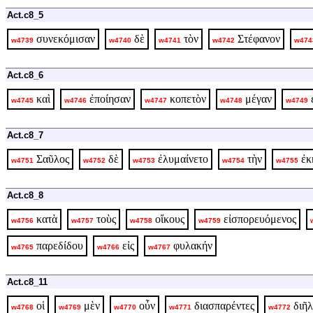
Act.c8_5
συνεκόμισαν
δὲ
τὸν
Στέφανον
w4739
w4740
w4741
w4742
w474
Act.c8_6
καὶ
ἐποίησαν
κοπετὸν
μέγαν
w4745
w4746
w4747
w4748
w4749
Act.c8_7
Σαῦλος
δὲ
ἐλυμαίνετο
τὴν
ἐκ
w4751
w4752
w4753
w4754
w4755
Act.c8_8
κατὰ
τοὺς
οἴκους
εἰσπορευόμενος
w4756
w4757
w4758
w4759
παρεδίδου
εἰς
φυλακήν
w4765
w4766
w4767
Act.c8_11
οἱ
μὲν
οὖν
διασπαρέντες
διῆ
w4768
w4769
w4770
w4771
w4772