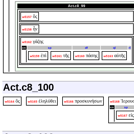
Act.c8_99
ὃς
w5157
ἦν
w5158
γάζης
w5162
cn
sp
df
ql
rl
ἐπὶ
τῆς
πάσης
αὐτῆς
w5159
w5161
w5160
w5163
Act.c8_100
ὃς
ἐληλύθει
προσκυνήσων
Ἱερου
w5164
w5165
w5166
w5168
cn
sp
εἰς
w5167