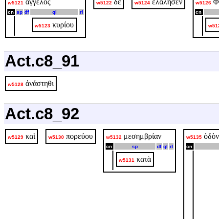
ἄγγελος
δὲ
ἐλάλησεν
Φ
w5121
w5122
w5124
w5126
cn
sp
df
ql
rl
cn
κυρίου
w5123
w51
Act.c8_91
ἀνάστηθι
w5128
Act.c8_92
καὶ
πορεύου
μεσημβρίαν
ὁδὸν
w5129
w5130
w5132
w5135
cn
sp
df
ql
rl
cn
κατὰ
w5131