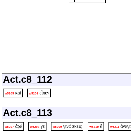
Act.c8_112
καὶ
εἶπεν
w5205
w5206
Act.c8_113
ἆρά
γε
γινώσκεις
ἃ
ἀναγι
w5207
w5208
w5209
w5210
w5211