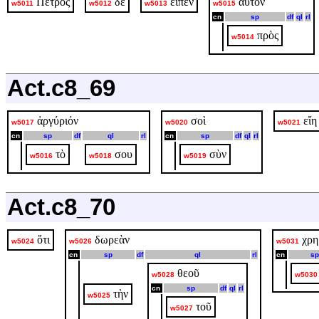
Πέτρος
δὲ
εἶπεν
αὐτόν
w5011
w5012
w5013
w5015
cn
sp
df
ql
rl
πρὸς
w5014
Act.c8_69
ἀργύριόν
σοὶ
εἴη
w5017
w5020
w5021
cn
sp
df
ql
rl
cn
sp
df
ql
rl
τὸ
σου
σὺν
w5016
w5018
w5019
Act.c8_70
ὅτι
δωρεὰν
χρη
w5024
w5026
w5031
cn
sp
df
ql
rl
cn
sp
θεοῦ
w5028
w5030
cn
sp
df
ql
rl
τὴν
w5025
τοῦ
w5027