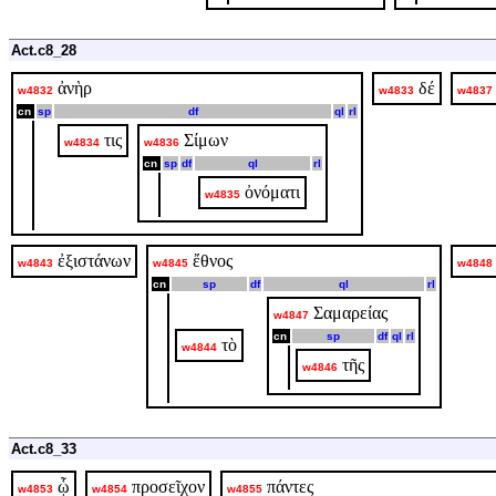
Act.c8_28
ἀνὴρ
δέ
w4832
w4833
w4837
cn
sp
df
ql
rl
τις
Σίμων
w4834
w4836
cn
sp
df
ql
rl
ὀνόματι
w4835
ἐξιστάνων
ἔθνος
w4843
w4845
w4848
cn
sp
df
ql
rl
Σαμαρείας
w4847
cn
sp
df
ql
rl
τὸ
w4844
τῆς
w4846
Act.c8_33
ᾧ
προσεῖχον
πάντες
w4853
w4854
w4855