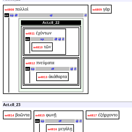
πολλοὶ
γὰρ
w4808
w4809
cn
sp
df
ql
rl
Act.c8_22
ἐχόντων
w4811
cn
sp
df
ql
rl
τῶν
w4810
πνεύματα
w4812
cn
sp
df
ql
rl
ἀκάθαρτα
w4813
Act.c8_23
βοῶντα
φωνῇ
ἐξήρχοντο
w4814
w4815
w4817
cn
sp
df
ql
rl
μεγάλῃ
w4816