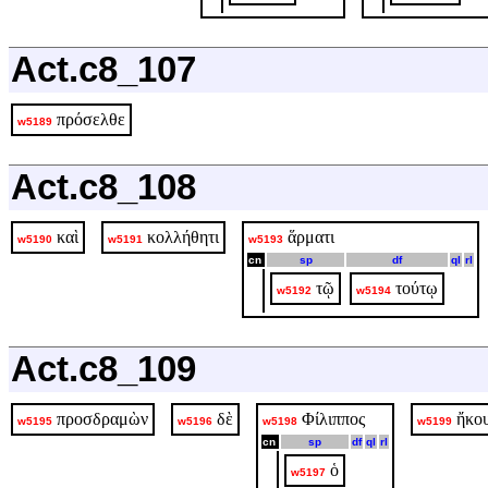
Act.c8_107
πρόσελθε
w5189
Act.c8_108
καὶ
κολλήθητι
ἅρματι
w5190
w5191
w5193
cn
sp
df
ql
rl
τῷ
τούτῳ
w5192
w5194
Act.c8_109
προσδραμὼν
δὲ
Φίλιππος
ἤκο
w5195
w5196
w5198
w5199
cn
sp
df
ql
rl
ὁ
w5197