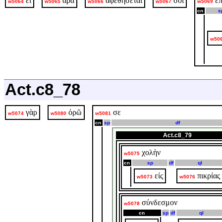
εἰ
ἄρα
ἀφεθήσεταί
σοι
ἐπ
w5064
w5065
w5066
w5067
w5069
cn
s
w50
Act.c8_78
γὰρ
ὁρῶ
σε
w5074
w5080
w5081
cn
sp
df
Act.c8_79
χολὴν
w5075
cn
sp
df
ql
εἰς
πικρίας
w5073
w5076
σύνδεσμον
w5078
cn
sp
df
ql