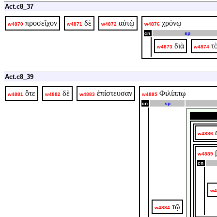
Act.c8_37
προσεῖχον
δὲ
αὐτῷ
χρόνῳ
w4870
w4871
w4872
w4876
cn
sp
διὰ
τ
w4873
w4874
Act.c8_39
ὅτε
δὲ
ἐπίστευσαν
Φιλίππῳ
w4881
w4882
w4883
w4885
cn
sp
w4886
w4889
cn
w4
τῷ
w4884