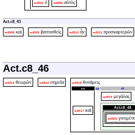
ὁ
αὐτὸς
w4902
w4906
Act.c8_43
καὶ
βαπτισθεὶς
ἦν
προσκαρτερῶν
w4908
w4909
w4910
w4911
Act.c8_46
θεωρῶν
σημεῖα
δυνάμεις
w4914
w4916
w4918
cn
sp
df
μεγάλας
w4919
Act.c8_48
καὶ
w4917
γινομέν
w4920