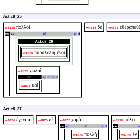
Act.c8_25
πολλοὶ
δὲ
ἐθεραπεύ
w4818
w4819
w4823
cn
sp
df
ql
rl
Act.c8_26
παραλελυμένοι
w4820
χωλοὶ
w4822
cn
sp
df
ql
rl
καὶ
w4821
Act.c8_27
ἐγένετο
δὲ
χαρὰ
πόλει
w4824
w4825
w4827
w4830
cn
sp
df
ql
rl
cn
s
πολλὴ
ἐν
w4826
w4828