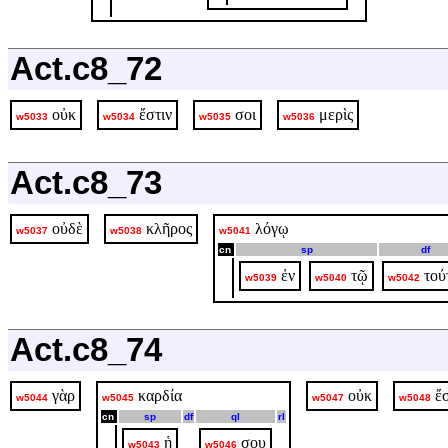
Act.c8_72
οὐκ
ἔστιν
σοι
μερὶς
w5033
w5034
w5035
w5036
Act.c8_73
οὐδὲ
κλῆρος
λόγῳ
w5037
w5038
w5041
cn
sp
df
ἐν
τῷ
τού
w5039
w5040
w5042
Act.c8_74
γὰρ
καρδία
οὐκ
ἔ
w5044
w5045
w5047
w5048
cn
sp
df
ql
rl
ἡ
σου
w5043
w5046