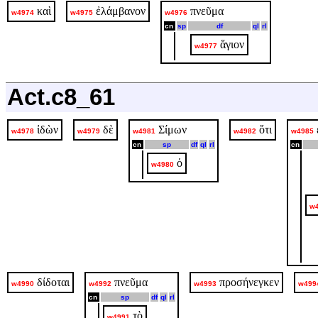
καὶ
ἐλάμβανον
πνεῦμα
w4974
w4975
w4976
cn
sp
df
ql
rl
ἅγιον
w4977
Act.c8_61
ἰδὼν
δὲ
Σίμων
ὅτι
w4978
w4979
w4981
w4982
w4985
cn
sp
df
ql
rl
cn
ὁ
w4980
w
δίδοται
πνεῦμα
προσήνεγκεν
w4990
w4992
w4993
w499
cn
sp
df
ql
rl
τὸ
w4991