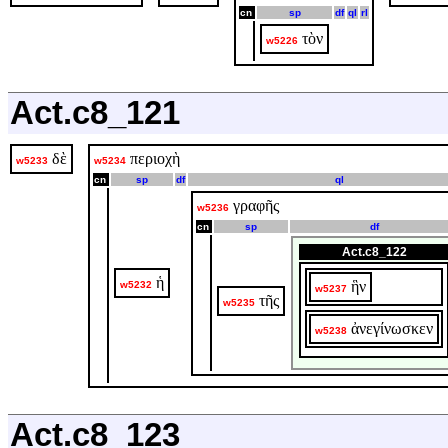
cn
sp
df
ql
rl
τὸν
w5226
Act.c8_121
δὲ
περιοχὴ
w5233
w5234
cn
sp
df
ql
γραφῆς
w5236
cn
sp
df
Act.c8_122
ἡ
ἣν
w5232
w5237
τῆς
w5235
ἀνεγίνωσκεν
w5238
Act.c8_123