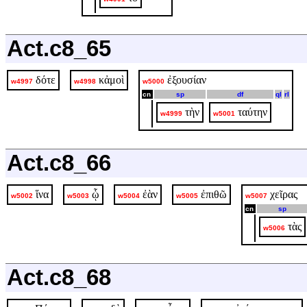
Act.c8_65
δότε
κἀμοὶ
ἐξουσίαν
w4997
w4998
w5000
cn
sp
df
ql
rl
τὴν
ταύτην
w4999
w5001
Act.c8_66
ἵνα
ᾧ
ἐὰν
ἐπιθῶ
χεῖρας
w5002
w5003
w5004
w5005
w5007
cn
sp
τὰς
w5006
Act.c8_68