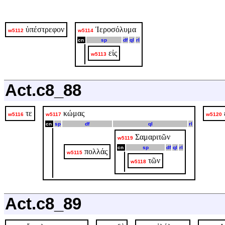
ὑπέστρεφον
Ἱεροσόλυμα
w5112
w5114
cn
sp
df
ql
rl
εἰς
w5113
Act.c8_88
τε
κώμας
w5116
w5117
w5120
cn
sp
df
ql
rl
Σαμαριτῶν
w5119
cn
sp
df
ql
rl
πολλάς
w5115
τῶν
w5118
Act.c8_89