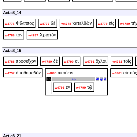
Act.c8_14
Φίλιππος
δὲ
κατελθὼν
εἰς
τὴ
w4776
w4777
w4778
w4779
w4780
τὸν
Χριστόν
w4786
w4787
Act.c8_16
προσεῖχον
δὲ
οἱ
ὄχλοι
τοῖς
w4788
w4789
w4790
w4791
w4792
ὁμοθυμαδὸν
ἀκούειν
αὐτοὺς
w4797
w4800
w4801
cn
sp
df
ql
rl
ἐν
τῷ
w4798
w4799
Act.c8_21