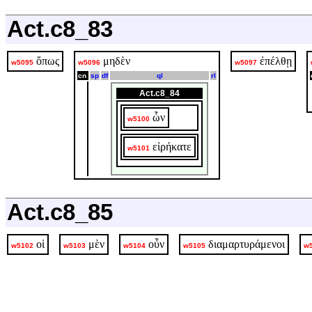
Act.c8_83
ὅπως
μηδὲν
ἐπέλθῃ
w5095
w5096
w5097
cn
sp
df
ql
rl
Act.c8_84
ὧν
w5100
εἰρήκατε
w5101
Act.c8_85
οἱ
μὲν
οὖν
διαμαρτυράμενοι
w5102
w5103
w5104
w5105
w