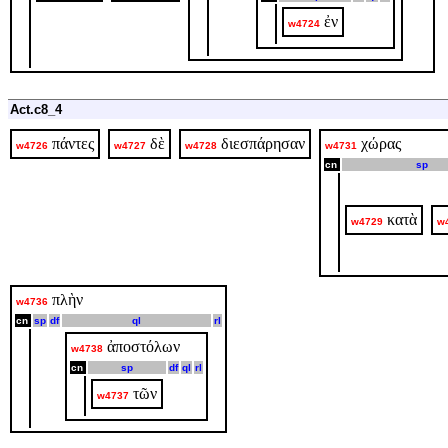
ἐν
w4724
Act.c8_4
πάντες
δὲ
διεσπάρησαν
χώρας
w4726
w4727
w4728
w4731
cn
sp
κατὰ
w4729
w
πλὴν
w4736
cn
sp
df
ql
rl
ἀποστόλων
w4738
cn
sp
df
ql
rl
τῶν
w4737