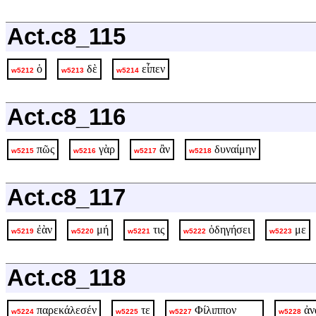
Act.c8_115
ὁ
δὲ
εἶπεν
w5212
w5213
w5214
Act.c8_116
πῶς
γὰρ
ἂν
δυναίμην
w5215
w5216
w5217
w5218
Act.c8_117
ἐὰν
μή
τις
ὁδηγήσει
με
w5219
w5220
w5221
w5222
w5223
Act.c8_118
παρεκάλεσέν
τε
Φίλιππον
ἀν
w5224
w5225
w5227
w5228