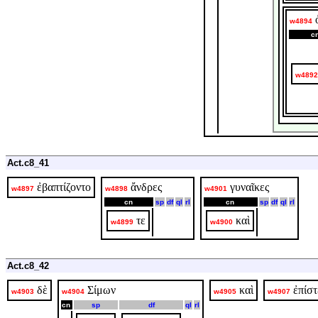
w4894
c
w4892
Act.c8_41
ἐβαπτίζοντο
ἄνδρες
γυναῖκες
w4897
w4898
w4901
cn
sp
df
ql
rl
cn
sp
df
ql
rl
τε
καὶ
w4899
w4900
Act.c8_42
δὲ
Σίμων
καὶ
ἐπίσ
w4903
w4904
w4905
w4907
cn
sp
df
ql
rl