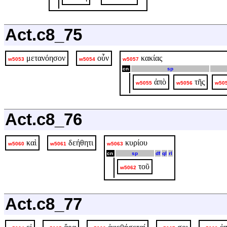
Act.c8_75
μετανόησον
οὖν
κακίας
w5053
w5054
w5057
cn
sp
ἀπὸ
τῆς
w5055
w5056
w50
Act.c8_76
καὶ
δεήθητι
κυρίου
w5060
w5061
w5063
cn
sp
df
ql
rl
τοῦ
w5062
Act.c8_77