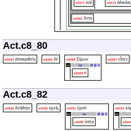
καὶ
ἀδικίας
w5077
w5079
ὄντα
w5082
Act.c8_80
ἀποκριθεὶς
δὲ
Σίμων
εἶπεν
w5083
w5084
w5086
w5087
cn
sp
df
ql
rl
ὁ
w5085
Act.c8_82
δεήθητε
ὑμεῖς
ἐμοῦ
κύ
w5088
w5089
w5091
w5094
cn
sp
df
ql
rl
cn
ὑπὲρ
w5090
w509