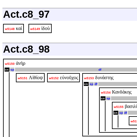
Act.c8_97
καὶ
ἰδοὺ
w5148
w5149
Act.c8_98
ἀνὴρ
w5150
cn
sp
df
Αἰθίοψ
εὐνοῦχος
δυνάστης
w5151
w5152
w5153
cn
sp
df
Κανδάκης
w5154
cn
sp
βασιλ
w5155
cn
sp
df
w51