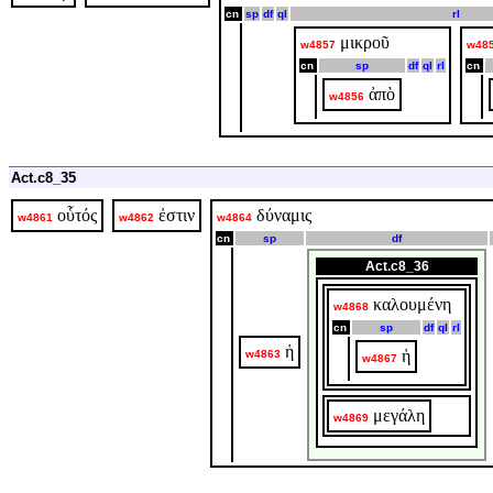
cn
sp
df
ql
rl
μικροῦ
w4857
w48
cn
sp
df
ql
rl
cn
ἀπὸ
w4856
Act.c8_35
οὗτός
ἐστιν
δύναμις
w4861
w4862
w4864
cn
sp
df
Act.c8_36
καλουμένη
w4868
cn
sp
df
ql
rl
ἡ
ἡ
w4863
w4867
μεγάλη
w4869