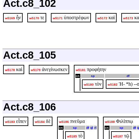
Act.c8_102
ἦν
τε
ὑποστρέφων
καὶ
κ
w5169
w5170
w5171
w5172
w5173
Act.c8_105
καὶ
ἀνεγίνωσκεν
προφήτην
w5178
w5179
w5181
cn
sp
df
τὸν
Ἠ- *h) --
w5180
w5182
Act.c8_106
εἶπεν
δὲ
πνεῦμα
Φιλίππῳ
w5183
w5184
w5186
w5188
cn
sp
df
ql
rl
cn
sp
df
q
τὸ
τῷ
w5185
w5187