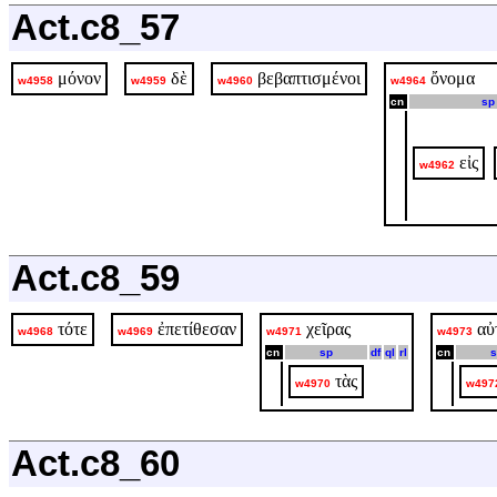
Act.c8_57
μόνον
δὲ
βεβαπτισμένοι
ὄνομα
w4958
w4959
w4960
w4964
cn
sp
εἰς
w4962
Act.c8_59
τότε
ἐπετίθεσαν
χεῖρας
αὐ
w4968
w4969
w4971
w4973
cn
sp
df
ql
rl
cn
s
τὰς
w4970
w497
Act.c8_60