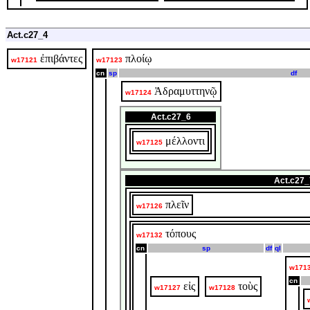
Act.c27_4
ἐπιβάντες
πλοίῳ
w17121
w17123
cn
sp
df
Ἀδραμυττηνῷ
w17124
Act.c27_6
μέλλοντι
w17125
Act.c27_
πλεῖν
w17126
τόπους
w17132
cn
sp
df
ql
w171
cn
εἰς
τοὺς
w17127
w17128