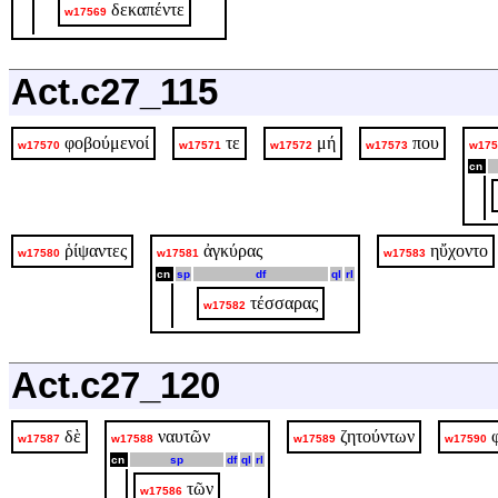
δεκαπέντε
w17569
Act.c27_115
φοβούμενοί
τε
μή
που
w17570
w17571
w17572
w17573
w175
cn
ῥίψαντες
ἀγκύρας
ηὔχοντο
w17580
w17581
w17583
cn
sp
df
ql
rl
τέσσαρας
w17582
Act.c27_120
δὲ
ναυτῶν
ζητούντων
w17587
w17588
w17589
w17590
cn
sp
df
ql
rl
τῶν
w17586