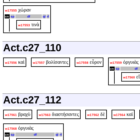
χώραν
w17555
cn
sp
df
ql
rl
τινὰ
w17553
Act.c27_110
καὶ
βολίσαντες
εὗρον
ὀργυιὰς
w17556
w17557
w17558
w17559
cn
sp
df
ε
w17560
Act.c27_112
βραχὺ
διαστήσαντες
δὲ
καὶ
w17561
w17563
w17562
w17564
ὀργυιὰς
w17568
cn
sp
df
ql
rl