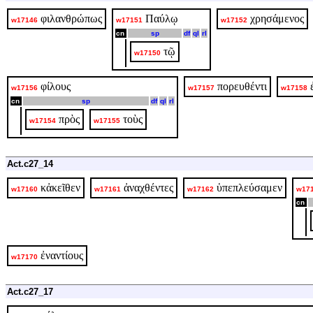
φιλανθρώπως
Παύλῳ
χρησάμενος
w17146
w17151
w17152
cn
sp
df
ql
rl
τῷ
w17150
φίλους
πορευθέντι
w17156
w17157
w17158
cn
sp
df
ql
rl
πρὸς
τοὺς
w17154
w17155
Act.c27_14
κἀκεῖθεν
ἀναχθέντες
ὑπεπλεύσαμεν
w17160
w17161
w17162
w17
cn
ἐναντίους
w17170
Act.c27_17