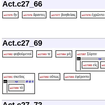
Act.c27_66
ἣν
ἄραντες
βοηθείαις
ἐχρῶντο
w17375
w17376
w17377
w17378
Act.c27_69
φοβούμενοί
τε
μὴ
Σύρτιν
w17382
w17383
w17384
w17387
cn
sp
εἰς
w17385
w1
σκεῦος
οὕτως
ἐφέροντο
w17391
w17392
w17393
cn
sp
df
ql
rl
τὸ
w17390