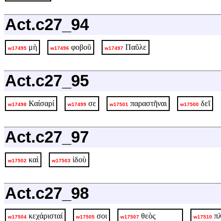
Act.c27_94
μὴ
φοβοῦ
Παῦλε
w17495
w17496
w17497
Act.c27_95
Καίσαρί
σε
παραστῆναι
δεῖ
w17498
w17499
w17501
w17500
Act.c27_97
καὶ
ἰδοὺ
w17502
w17503
Act.c27_98
κεχάρισταί
σοι
θεὸς
π
w17504
w17505
w17507
w17510