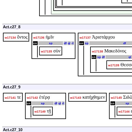
Act.c27_8
ὄντος
ἡμῖν
Ἀριστάρχου
w17134
w17136
w17137
cn
sp
df
ql
rl
cn
sp
df
σὺν
Μακεδόνος
w17135
w17138
cn
sp
df
ql
Θεσσ
w17139
Act.c27_9
τε
ἑτέρᾳ
κατήχθημεν
Σιδ
w17141
w17142
w17143
w17145
cn
sp
df
ql
rl
cn
sp
τῇ
w17140
w17144
Act.c27_10