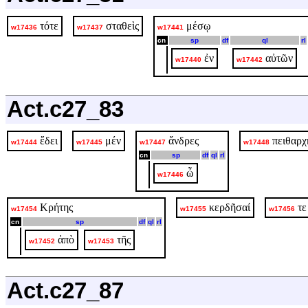
τότε
σταθεὶς
μέσῳ
w17436
w17437
w17441
cn
sp
df
ql
rl
ἐν
αὐτῶν
w17440
w17442
Act.c27_83
ἔδει
μέν
ἄνδρες
πειθαρχ
w17444
w17445
w17447
w17448
cn
sp
df
ql
rl
ὦ
w17446
Κρήτης
κερδῆσαί
τε
w17454
w17455
w17456
cn
sp
df
ql
rl
ἀπὸ
τῆς
w17452
w17453
Act.c27_87