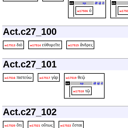
cn
sp
df
ql
rl
cn
ὁ
w17506
w175
Act.c27_100
διὸ
εὐθυμεῖτε
ἄνδρες
w17513
w17514
w17515
Act.c27_101
πιστεύω
γὰρ
θεῷ
w17516
w17517
w17519
cn
sp
df
ql
rl
τῷ
w17518
Act.c27_102
ὅτι
οὕτως
ἔσται
w17520
w17521
w17522