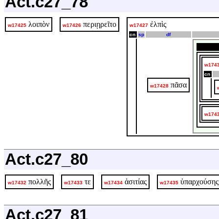
Act.c27_78
λοιπὸν
περιῃρεῖτο
ἐλπὶς
w17425
w17426
w17427
cn
sp
df
w174
cn
πᾶσα
w17428
w174
Act.c27_80
πολλῆς
τε
ἀσιτίας
ὑπαρχούσης
w17432
w17433
w17434
w17435
Act.c27_81