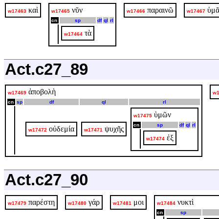
καὶ
νῦν
παραινῶ
ὑμᾶ
w17463
w17465
w17466
w17467
cn
sp
df
ql
rl
τὰ
w17464
Act.c27_89
ἀποβολὴ
w17469
w1
cn
sp
df
ql
rl
ὑμῶν
w17475
cn
sp
df
ql
rl
οὐδεμία
ψυχῆς
w17472
w17471
ἐξ
w17474
Act.c27_90
παρέστη
γάρ
μοι
νυκτὶ
w17479
w17480
w17481
w17484
cn
sp