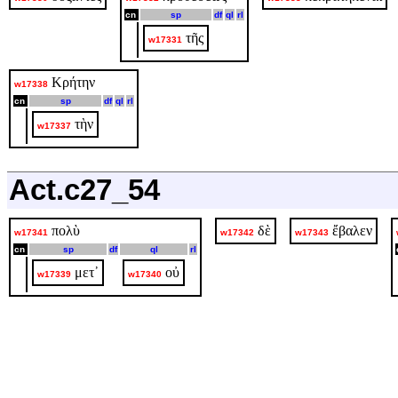
cn
sp
df
ql
rl
τῆς
w17331
Κρήτην
w17338
cn
sp
df
ql
rl
τὴν
w17337
Act.c27_54
πολὺ
δὲ
ἔβαλεν
w17341
w17342
w17343
cn
sp
df
ql
rl
μετ᾽
οὐ
w17339
w17340