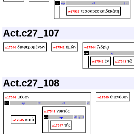
cn
sp
df
ql
rl
τεσσαρεσκαιδεκάτη
w17537
Act.c27_107
διαφερομένων
ἡμῶν
Ἀδρίᾳ
w17540
w17541
w17544
cn
sp
ἐν
τῷ
w17542
w17543
Act.c27_108
μέσον
ὑπενόουν
w17546
w17549
cn
sp
df
ql
rl
νυκτὸς
w17548
cn
sp
df
ql
rl
κατὰ
w17545
τῆς
w17547