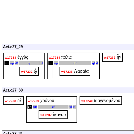
Act.c27_29
ἐγγὺς
πόλις
ἦν
w17233
w17234
w17235
cn
sp
df
ql
rl
cn
sp
df
ql
rl
ᾧ
Λασαία
w17232
w17236
Act.c27_30
δὲ
χρόνου
διαγενομένου
w17238
w17239
w17240
cn
sp
df
ql
rl
ἱκανοῦ
w17237
Act.c27_31