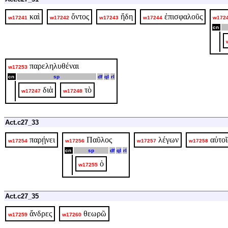
καὶ
ὄντος
ἤδη
ἐπισφαλοῦς
w17241
w17242
w17243
w17244
w172
cn
παρεληλυθέναι
w17253
cn
sp
df
ql
rl
διὰ
τὸ
w17247
w17248
Act.c27_33
παρῄνει
Παῦλος
λέγων
αὐτοῖ
w17254
w17256
w17257
w17258
cn
sp
df
ql
rl
ὁ
w17255
Act.c27_35
ἄνδρες
θεωρῶ
w17259
w17260