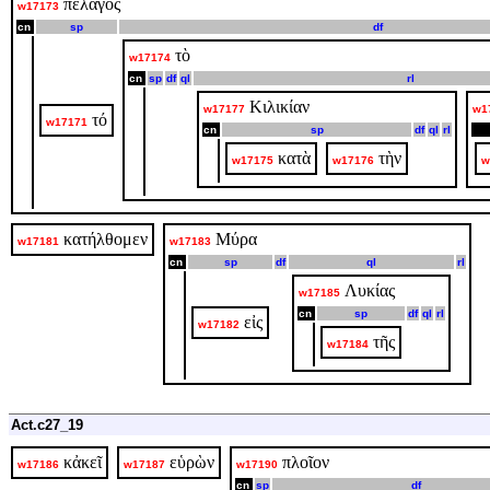
πέλαγος
w17173
cn
sp
df
τὸ
w17174
cn
sp
df
ql
rl
Κιλικίαν
w17177
w1
τό
w17171
cn
sp
df
ql
rl
κατὰ
τὴν
w17175
w17176
w
κατήλθομεν
Μύρα
w17181
w17183
cn
sp
df
ql
rl
Λυκίας
w17185
cn
sp
df
ql
rl
εἰς
w17182
τῆς
w17184
Act.c27_19
κἀκεῖ
εὑρὼν
πλοῖον
w17186
w17187
w17190
cn
sp
df