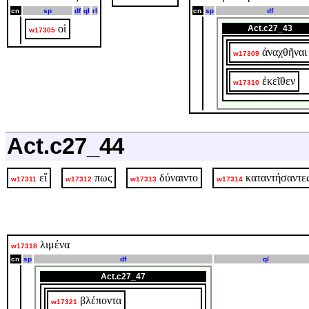
cn
sp
df
ql
rl
cn
sp
df
οἱ
Act.c27_43
w17305
ἀναχθῆναι
w17309
ἐκεῖθεν
w17310
Act.c27_44
εἴ
πως
δύναιντο
καταντήσαντε
w17311
w17312
w17313
w17314
λιμένα
w17318
cn
sp
df
ql
Act.c27_47
βλέποντα
w17321