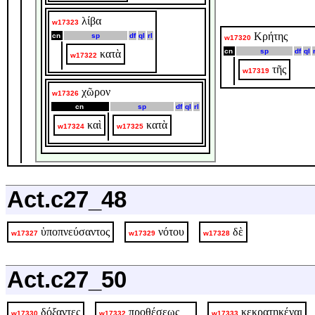
λίβα
w17323
Κρήτης
cn
sp
df
ql
rl
w17320
cn
sp
df
ql
κατὰ
w17322
τῆς
w17319
χῶρον
w17326
cn
sp
df
ql
rl
καὶ
κατὰ
w17324
w17325
Act.c27_48
ὑποπνεύσαντος
νότου
δὲ
w17327
w17329
w17328
Act.c27_50
δόξαντες
προθέσεως
κεκρατηκέναι
w17330
w17332
w17333