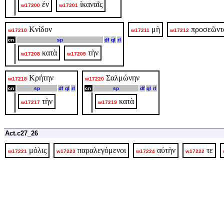
ἐν
ἱκαναῖς
w17200
w17201
Κνίδον
μὴ
προσεῶντ
w17210
w17211
w17212
cn
sp
df
ql
rl
κατὰ
τὴν
w17208
w17209
Κρήτην
Σαλμώνην
w17218
w17220
cn
sp
df
ql
rl
cn
sp
df
ql
rl
τὴν
κατὰ
w17217
w17219
Act.c27_26
μόλις
παραλεγόμενοι
αὐτὴν
τε
w17221
w17223
w17224
w17222