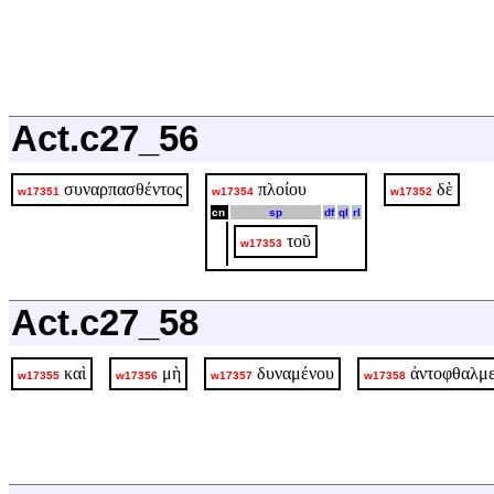
Act.c27_56
συναρπασθέντος
πλοίου
δὲ
w17351
w17354
w17352
cn
sp
df
ql
rl
τοῦ
w17353
Act.c27_58
καὶ
μὴ
δυναμένου
ἀντοφθαλμε
w17355
w17356
w17357
w17358