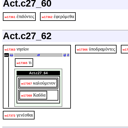
Act.c27_60
ἐπιδόντες
ἐφερόμεθα
w17361
w17362
Act.c27_62
νησίον
ὑποδραμόντες
w17363
w17366
w17
cn
sp
df
ql
rl
τι
w17365
Act.c27_64
καλούμενον
w17367
Καῦδα
w17368
γενέσθαι
w17372