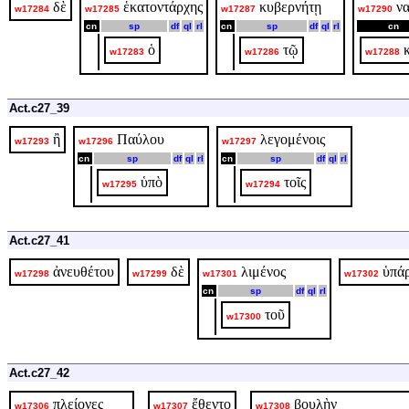
δὲ
ἑκατοντάρχης
κυβερνήτῃ
ν
w17284
w17285
w17287
w17290
cn
sp
df
ql
rl
cn
sp
df
ql
rl
cn
ὁ
τῷ
w17283
w17286
w17288
Act.c27_39
ἢ
Παύλου
λεγομένοις
w17293
w17296
w17297
cn
sp
df
ql
rl
cn
sp
df
ql
rl
ὑπὸ
τοῖς
w17295
w17294
Act.c27_41
ἀνευθέτου
δὲ
λιμένος
ὑπά
w17298
w17299
w17301
w17302
cn
sp
df
ql
rl
τοῦ
w17300
Act.c27_42
πλείονες
ἔθεντο
βουλὴν
w17306
w17307
w17308