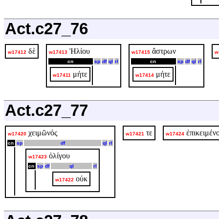
Act.c27_76
δὲ
Ἠλίου
ἄστρων
w17412
w17413
w17415
w
cn
sp
df
ql
rl
cn
sp
df
ql
rl
μήτε
μήτε
w17411
w17414
Act.c27_77
χειμῶνός
τε
ἐπικειμέν
w17420
w17421
w17424
cn
sp
df
ql
rl
ὀλίγου
w17423
cn
sp
df
ql
rl
οὐκ
w17422