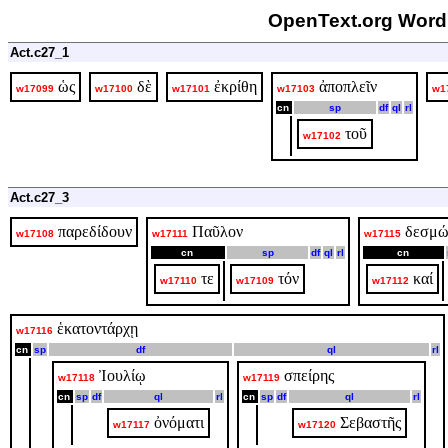
OpenText.org Word 
Act.c27_1
ὡς
δὲ
ἐκρίθη
ἀποπλεῖν
w17099
w17100
w17101
w17103
w1
cn
sp
df
ql
rl
τοῦ
w17102
Act.c27_3
παρεδίδουν
Παῦλον
δεσμώ
w17108
w17111
w17115
cn
sp
df
ql
rl
cn
τε
τόν
καί
w17110
w17109
w17112
ἑκατοντάρχῃ
w17116
cn
sp
df
ql
rl
Ἰουλίῳ
σπείρης
w17118
w17119
cn
sp
df
ql
rl
cn
sp
df
ql
rl
ὀνόματι
Σεβαστῆς
w17117
w17120