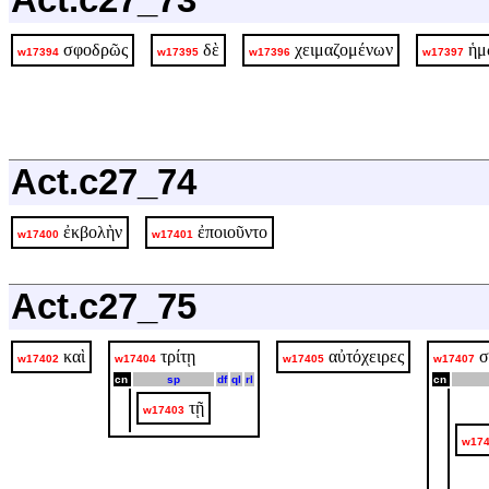
Act.c27_73
σφοδρῶς
δὲ
χειμαζομένων
ἡμ
w17394
w17395
w17396
w17397
Act.c27_74
ἐκβολὴν
ἐποιοῦντο
w17400
w17401
Act.c27_75
καὶ
τρίτῃ
αὐτόχειρες
σ
w17402
w17404
w17405
w17407
cn
sp
df
ql
rl
cn
τῇ
w17403
w17