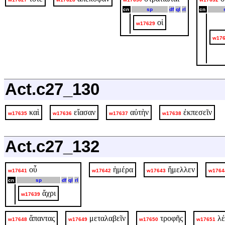
cn
sp
df
ql
rl
cn
οἱ
w17629
w17
Act.c27_130
καὶ
εἴασαν
αὐτὴν
ἐκπεσεῖν
w17635
w17636
w17637
w17638
Act.c27_132
οὗ
ἡμέρα
ἤμελλεν
w17641
w17642
w17643
w1764
cn
sp
df
ql
rl
ἄχρι
w17639
ἅπαντας
μεταλαβεῖν
τροφῆς
λ
w17648
w17649
w17650
w17651