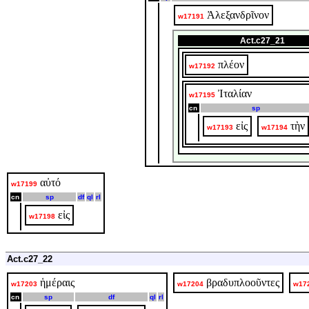
Ἀλεξανδρῖνον
w17191
Act.c27_21
πλέον
w17192
Ἰταλίαν
w17195
cn
sp
εἰς
τὴν
w17193
w17194
αὐτό
w17199
cn
sp
df
ql
rl
εἰς
w17198
Act.c27_22
ἡμέραις
βραδυπλοοῦντες
w17203
w17204
w17
cn
sp
df
ql
rl