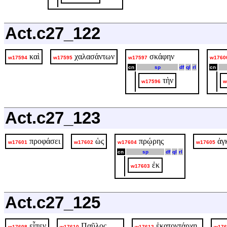
Act.c27_122
καὶ
χαλασάντων
σκάφην
w17594
w17595
w17597
w1760
cn
sp
df
ql
rl
cn
τὴν
w17596
w
Act.c27_123
προφάσει
ὡς
πρῴρης
ἀγ
w17601
w17602
w17604
w17605
cn
sp
df
ql
rl
ἐκ
w17603
Act.c27_125
εἶπεν
Παῦλος
ἑκατοντάρχῃ
w17608
w17610
w17612
w176