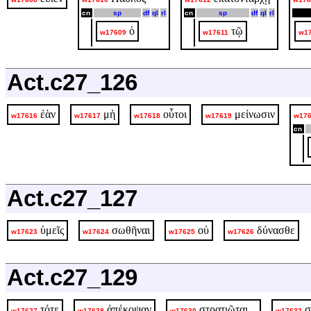
cn
sp
df
ql
rl
cn
sp
df
ql
rl
ὁ
τῷ
w17609
w17611
w1
Act.c27_126
ἐὰν
μὴ
οὗτοι
μείνωσιν
w17616
w17617
w17618
w17619
w17
cn
Act.c27_127
ὑμεῖς
σωθῆναι
οὐ
δύνασθε
w17623
w17624
w17625
w17626
Act.c27_129
τότε
ἀπέκοψαν
στρατιῶται
σ
w17627
w17628
w17630
w17632