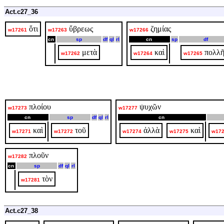
Act.c27_36
ὅτι
ὕβρεως
ζημίας
w17261
w17263
w17266
cn
sp
df
ql
rl
cn
sp
df
μετὰ
καὶ
πολλῆ
w17262
w17264
w17265
πλοίου
ψυχῶν
w17273
w17277
cn
sp
df
ql
rl
cn
καὶ
τοῦ
ἀλλὰ
καὶ
w17271
w17272
w17274
w17275
w17
πλοῦν
w17282
cn
sp
df
ql
rl
τὸν
w17281
Act.c27_38