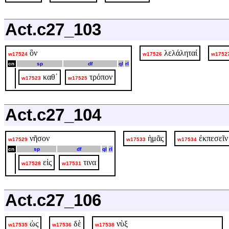
Act.c27_103
ὃν
λελάληταί
w17524
w17526
w1752
cn
sp
df
ql
rl
καθ᾽
τρόπον
w17523
w17525
Act.c27_104
νῆσον
ἡμᾶς
ἐκπεσεῖν
w17529
w17533
w17534
cn
sp
df
ql
rl
εἰς
τινα
w17528
w17531
Act.c27_106
ὡς
δὲ
νὺξ
w17535
w17536
w17538