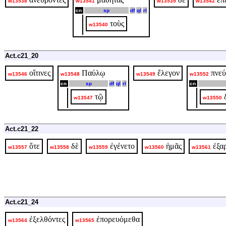
w13538
w13541
w13539
w13542
cn
sp
df
ql
rl
τοὺς
w13540
Act.c21_20
οἵτινες
Παύλῳ
ἔλεγον
πνεύ
w13546
w13548
w13549
w13552
cn
sp
df
ql
rl
cn
τῷ
w13547
w13550
Act.c21_22
ὅτε
δὲ
ἐγένετο
ἡμᾶς
ἐξα
w13557
w13558
w13559
w13560
w13561
Act.c21_24
ἐξελθόντες
ἐπορευόμεθα
w13564
w13565