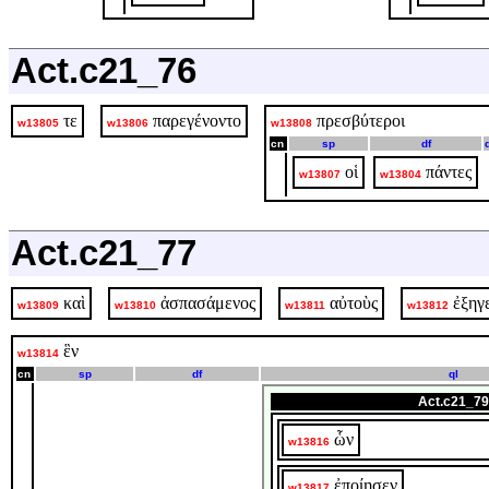
Act.c21_76
τε
παρεγένοντο
πρεσβύτεροι
w13805
w13806
w13808
cn
sp
df
οἱ
πάντες
w13807
w13804
Act.c21_77
καὶ
ἀσπασάμενος
αὐτοὺς
ἐξηγ
w13809
w13810
w13811
w13812
ἓν
w13814
cn
sp
df
ql
Act.c21_79
ὧν
w13816
ἐποίησεν
w13817