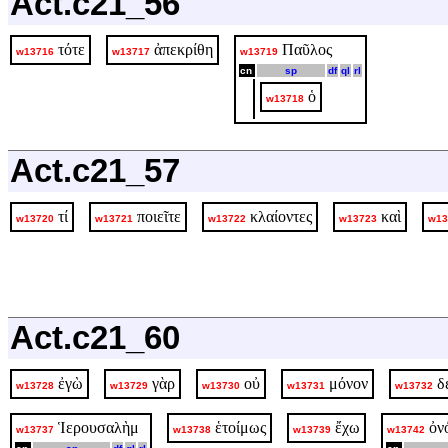
Act.c21_56
τότε
ἀπεκρίθη
Παῦλος
w13716
w13717
w13719
cn
sp
df
ql
rl
ὁ
w13718
Act.c21_57
τί
ποιεῖτε
κλαίοντες
καὶ
w13720
w13721
w13722
w13723
w13
Act.c21_60
ἐγὼ
γὰρ
οὐ
μόνον
δ
w13728
w13729
w13730
w13731
w13732
Ἱερουσαλὴμ
ἑτοίμως
ἔχω
ὀν
w13737
w13738
w13739
w13742