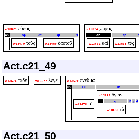
πόδας
χεῖρας
w13671
w13674
cn
sp
df
ql
rl
cn
sp
τοὺς
ἑαυτοῦ
καὶ
τὰς
w13670
w13669
w13672
w13673
Act.c21_49
τάδε
λέγει
πνεῦμα
w13676
w13677
w13679
cn
sp
df
ἅγιον
w13681
cn
sp
df
ql
rl
τὸ
w13678
τὸ
w13680
Act.c21_50