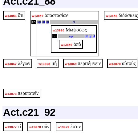
Act.c21_88
ὅτι
ἀποστασίαν
διδάσκεις
w13856
w13857
w13858
cn
sp
df
ql
rl
Μωψσέως
w13860
cn
sp
df
ql
rl
ἀπὸ
w13859
λέγων
μὴ
περιτέμνειν
αὐτοὺς
w13867
w13868
w13869
w13870
περιπατεῖν
w13876
Act.c21_92
τί
οὖν
ἐστιν
w13877
w13878
w13879