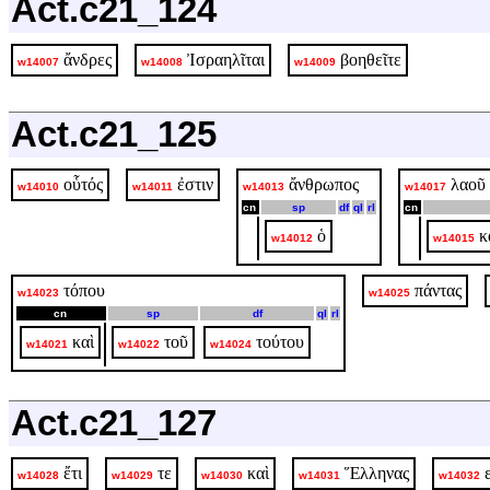
Act.c21_124
ἄνδρες
Ἰσραηλῖται
βοηθεῖτε
w14007
w14008
w14009
Act.c21_125
οὗτός
ἐστιν
ἄνθρωπος
λαοῦ
w14010
w14011
w14013
w14017
cn
sp
df
ql
rl
cn
ὁ
κ
w14012
w14015
τόπου
πάντας
w14023
w14025
cn
sp
df
ql
rl
καὶ
τοῦ
τούτου
w14021
w14022
w14024
Act.c21_127
ἔτι
τε
καὶ
Ἕλληνας
w14028
w14029
w14030
w14031
w14032