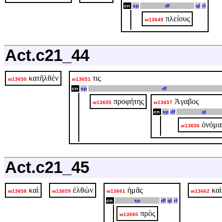
cn
sp
df
ql
rl
πλείους
w13649
Act.c21_44
κατῆλθέν
τις
w13650
w13651
cn
sp
df
προφήτης
Ἁγαβος
w13655
w13657
cn
sp
df
ql
ὀνόμα
w13656
Act.c21_45
καὶ
ἐλθὼν
ἡμᾶς
καὶ
w13658
w13659
w13661
w13662
cn
sp
df
ql
rl
πρὸς
w13660