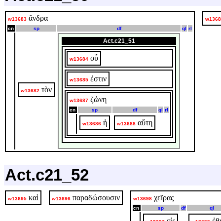
ἄνδρα
w13683
w1368
cn
sp
df
ql
rl
Act.c21_51
οὗ
w13684
ἐστιν
w13685
τὸν
w13682
ζώνη
w13687
cn
sp
df
ql
rl
ἡ
αὕτη
w13686
w13688
Act.c21_52
καὶ
παραδώσουσιν
χεῖρας
w13695
w13696
w13698
cn
sp
df
ql
εἰς
ἐθ