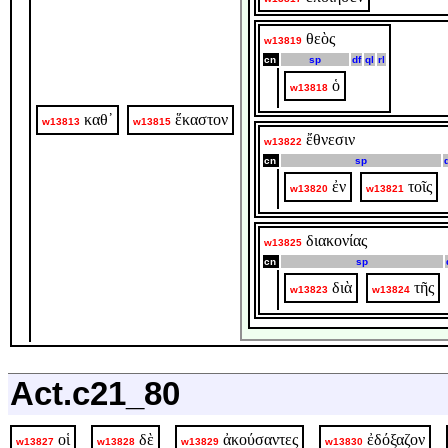
θεὸς
w13819
cn
sp
df
ql
rl
ὁ
w13818
καθ᾽
ἕκαστον
w13813
w13815
ἔθνεσιν
w13822
cn
sp
ἐν
τοῖς
w13820
w13821
διακονίας
w13825
cn
sp
διὰ
τῆς
w13823
w13824
Act.c21_80
οἱ
δὲ
ἀκούσαντες
ἐδόξαζον
w13827
w13828
w13829
w13830