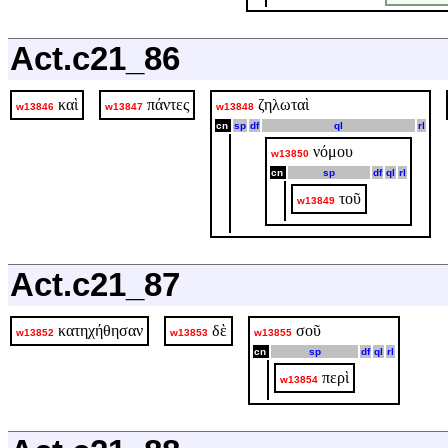
Act.c21_86
καὶ
πάντες
ζηλωταὶ
w13846
w13847
w13848
cn
sp
df
ql
rl
νόμου
w13850
cn
sp
df
ql
rl
τοῦ
w13849
Act.c21_87
κατηχήθησαν
δὲ
σοῦ
w13852
w13853
w13855
cn
sp
df
ql
rl
περὶ
w13854