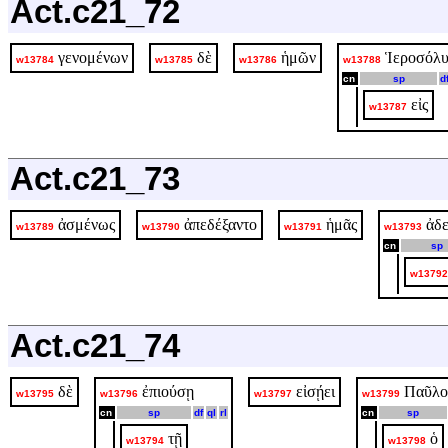
Act.c21_72
γενομένων
δὲ
ἡμῶν
Ἱεροσόλ
w13784
w13785
w13786
w13788
cn
sp
d
εἰς
w13787
Act.c21_73
ἀσμένως
ἀπεδέξαντο
ἡμᾶς
ἀδ
w13789
w13790
w13791
w13793
cn
sp
w13792
Act.c21_74
δὲ
ἐπιούσῃ
εἰσῄει
Παῦλο
w13795
w13796
w13797
w13799
cn
sp
df
ql
rl
cn
sp
τῇ
ὁ
w13794
w13798