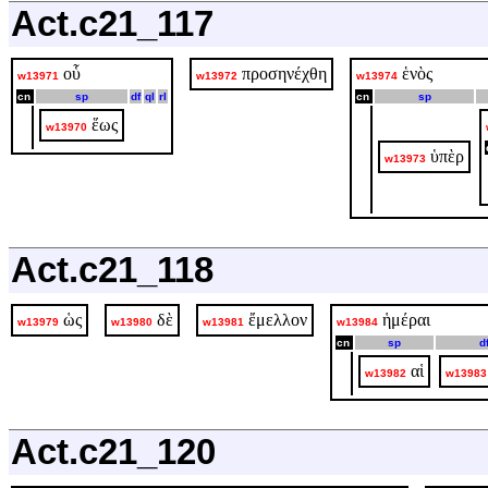
Act.c21_117
οὗ
προσηνέχθη
ἑνὸς
w13971
w13972
w13974
cn
sp
df
ql
rl
cn
sp
ἕως
w13970
ὑπὲρ
w13973
Act.c21_118
ὡς
δὲ
ἔμελλον
ἡμέραι
w13979
w13980
w13981
w13984
cn
sp
d
αἱ
w13982
w13983
Act.c21_120