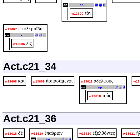
cn
sp
df
ql
rl
τὸν
w13600
Πτολεμαΐδα
w13607
cn
sp
df
ql
rl
εἰς
w13606
Act.c21_34
καὶ
ἀσπασάμενοι
ἀδελφοὺς
w13608
w13609
w13611
w13
cn
sp
df
ql
rl
τοὺς
w13610
Act.c21_36
δὲ
ἐπαύριον
ἐξελθόντες
ἤ
w13618
w13619
w13620
w13621
cn
sp
df
ql
rl