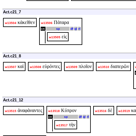
Act.c21_7
κἀκεῖθεν
Πάταρα
w13504
w13506
cn
sp
df
ql
rl
εἰς
w13505
Act.c21_8
καὶ
εὑρόντες
πλοῖον
διαπερῶν
w13507
w13508
w13509
w13510
Act.c21_12
ἀναφάναντες
Κύπρον
δὲ
κα
w13515
w13518
w13516
w13519
cn
sp
df
ql
rl
τὴν
w13517