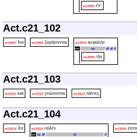
ἐπ᾽
w13905
Act.c21_102
ἵνα
ξυρήσονται
κεφαλήν
w13907
w13908
w13910
cn
sp
df
ql
rl
τὴν
w13909
Act.c21_103
καὶ
γνώσονται
πάντες
w13911
w13912
w13913
Act.c21_104
ὅτι
οὐδέν
ἐστι
w13914
w13919
w13920
cn
sp
df
ql
rl