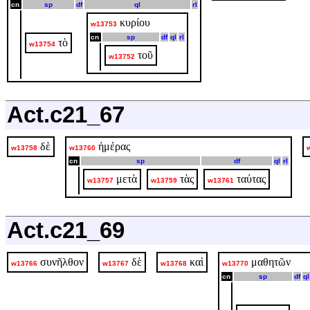
cn
sp
df
ql
rl
κυρίου
w13753
cn
sp
df
ql
rl
τὸ
w13754
τοῦ
w13752
Act.c21_67
δὲ
ἡμέρας
w13758
w13760
cn
sp
df
ql
rl
μετὰ
τὰς
ταύτας
w13757
w13759
w13761
Act.c21_69
συνῆλθον
δὲ
καὶ
μαθητῶν
w13766
w13767
w13768
w13770
cn
sp
df
ql