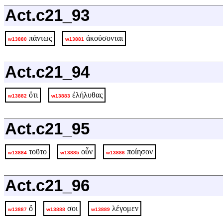
Act.c21_93
πάντως
ἀκούσονται
w13880
w13881
Act.c21_94
ὅτι
ἐλήλυθας
w13882
w13883
Act.c21_95
τοῦτο
οὖν
ποίησον
w13884
w13885
w13886
Act.c21_96
ὅ
σοι
λέγομεν
w13887
w13888
w13889