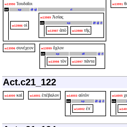
Ἰουδαῖοι
θ
w13990
w13991
cn
sp
df
ql
rl
Ἀσίας
w13989
cn
sp
df
ql
rl
οἱ
w13986
ἀπὸ
τῆς
w13987
w13988
συνέχεον
ὄχλον
w13996
w13999
cn
sp
df
ql
rl
τὸν
πάντα
w13998
w13997
Act.c21_122
καὶ
ἐπέβαλον
αὐτὸν
χ
w14000
w14001
w14003
w14005
cn
sp
df
ql
rl
cn
ἐπ᾽
w14002
w140