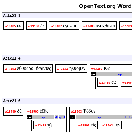
OpenText.org Word 
Act.c21_1
ὡς
δὲ
ἐγένετο
ἀναχθῆναι
w13485
w13486
w13487
w13488
w13489
Act.c21_4
εὐθυδρομήσαντες
ἤλθομεν
Κῶ
w13493
w13494
w13497
cn
sp
εἰς
w13495
w1349
Act.c21_6
δὲ
ἑξῆς
Ῥόδον
w13499
w13500
w13503
cn
sp
df
ql
rl
cn
sp
df
ql
τῇ
εἰς
τὴν
w13498
w13501
w13502