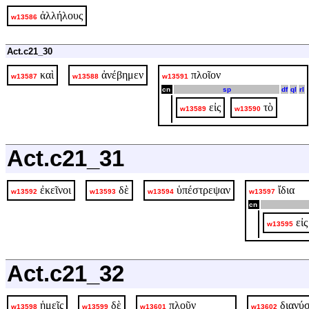
ἀλλήλους
w13586
Act.c21_30
καὶ
ἀνέβημεν
πλοῖον
w13587
w13588
w13591
cn
sp
df
ql
rl
εἰς
τὸ
w13589
w13590
Act.c21_31
ἐκεῖνοι
δὲ
ὑπέστρεψαν
ἴδια
w13592
w13593
w13594
w13597
cn
εἰς
w13595
Act.c21_32
ἡμεῖς
δὲ
πλοῦν
διανύ
w13598
w13599
w13601
w13602