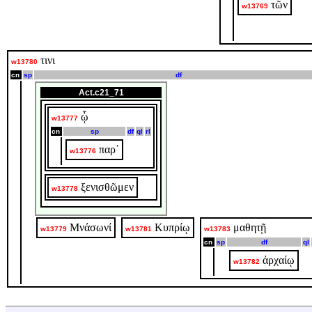
τῶν
w13769
τινι
w13780
cn
sp
df
Act.c21_71
ᾧ
w13777
cn
sp
df
ql
rl
παρ᾽
w13776
ξενισθῶμεν
w13778
Μνάσωνί
Κυπρίῳ
μαθητῇ
w13779
w13781
w13783
cn
sp
df
ql
ἀρχαίῳ
w13782