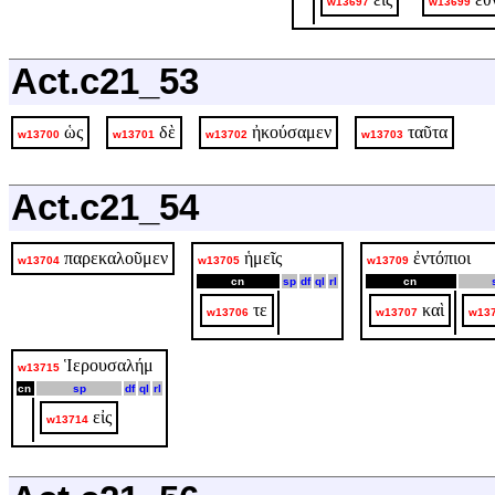
w13697
w13699
Act.c21_53
ὡς
δὲ
ἠκούσαμεν
ταῦτα
w13700
w13701
w13702
w13703
Act.c21_54
παρεκαλοῦμεν
ἡμεῖς
ἐντόπιοι
w13704
w13705
w13709
cn
sp
df
ql
rl
cn
τε
καὶ
w13706
w13707
w13
Ἱερουσαλήμ
w13715
cn
sp
df
ql
rl
εἰς
w13714