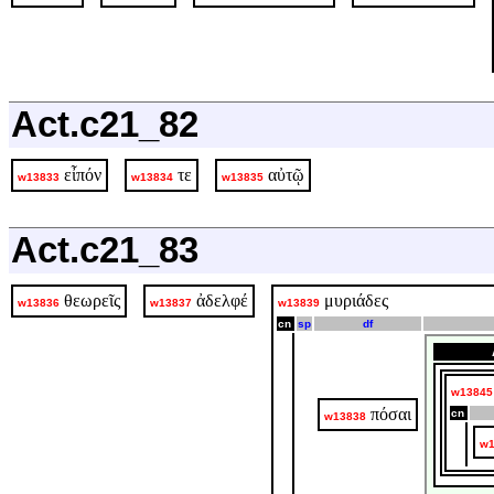
Act.c21_82
εἶπόν
τε
αὐτῷ
w13833
w13834
w13835
Act.c21_83
θεωρεῖς
ἀδελφέ
μυριάδες
w13836
w13837
w13839
cn
sp
df
w13845
πόσαι
cn
w13838
w1