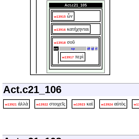
Act.c21_105
ὧν
w13915
κατήχηνται
w13916
σοῦ
w13918
cn
sp
df
ql
rl
περὶ
w13917
Act.c21_106
ἀλλὰ
στοιχεῖς
καὶ
αὐτὸς
w13921
w13922
w13923
w13924
w1