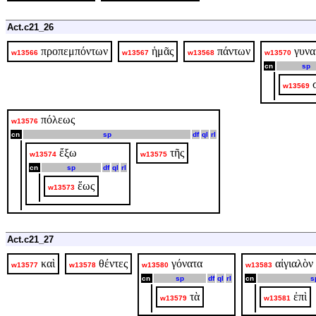
Act.c21_26
προπεμπόντων
ἡμᾶς
πάντων
γυνα
w13566
w13567
w13568
w13570
cn
sp
w13569
πόλεως
w13576
cn
sp
df
ql
rl
ἔξω
τῆς
w13574
w13575
cn
sp
df
ql
rl
ἕως
w13573
Act.c21_27
καὶ
θέντες
γόνατα
αἰγιαλὸν
w13577
w13578
w13580
w13583
cn
sp
df
ql
rl
cn
s
τὰ
ἐπὶ
w13579
w13581