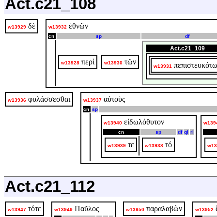
Act.c21_108
δὲ
ἐθνῶν
w13929
w13932
cn
sp
df
Act.c21_109
περὶ
τῶν
w13928
w13930
πεπιστευκότ
w13931
φυλάσσεσθαι
αὐτοὺς
w13936
w13937
cn
sp
εἰδωλόθυτον
w13940
w139
cn
sp
df
ql
rl
τε
τό
w13939
w13938
w13
Act.c21_112
τότε
Παῦλος
παραλαβὼν
w13947
w13949
w13950
w13952