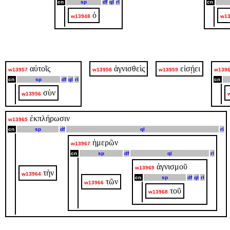
cn
sp
df
ql
rl
cn
ὁ
w13948
w13
αὐτοῖς
ἁγνισθεὶς
εἰσῄει
w13957
w13958
w13959
w139
cn
sp
df
ql
rl
cn
σὺν
w13956
ἐκπλήρωσιν
w13965
cn
sp
df
ql
rl
ἡμερῶν
w13967
cn
sp
df
ql
rl
ἁγνισμοῦ
w13969
τὴν
w13964
cn
sp
df
ql
rl
τῶν
w13966
τοῦ
w13968