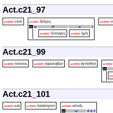
Act.c21_97
εἰσὶν
ἄνδρες
ε
w13890
w13892
w13894
cn
sp
df
ql
rl
τέσσαρες
ἡμῖν
w13893
w13891
Act.c21_99
τούτους
παραλαβὼν
ἁγνίσθητι
w13898
w13899
w13900
w13902
cn
w1
Act.c21_101
καὶ
δαπάνησον
αὐτοῖς
w13903
w13904
w13906
cn
sp
df
ql
rl