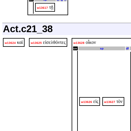
τῇ
w13617
Act.c21_38
καὶ
εἰσελθόντες
οἶκον
w13624
w13625
w13628
cn
sp
df
εἰς
τὸν
w13626
w13627