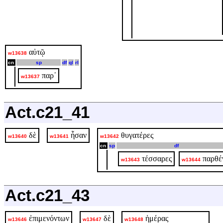
αὐτῷ
w13638
cn
sp
df
ql
rl
παρ᾽
w13637
Act.c21_41
δὲ
ἦσαν
θυγατέρες
w13640
w13641
w13642
cn
sp
df
τέσσαρες
παρθέ
w13643
w13644
Act.c21_43
ἐπιμενόντων
δὲ
ἡμέρας
w13646
w13647
w13648