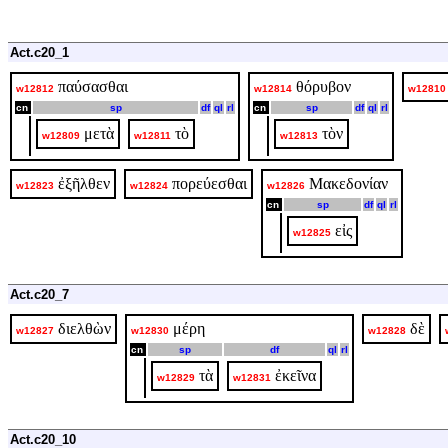
Act.c20_1
παύσασθαι
θόρυβον
w12812
w12814
w12810
cn
sp
df
ql
rl
cn
sp
df
ql
rl
μετὰ
τὸ
τὸν
w12809
w12811
w12813
ἐξῆλθεν
πορεύεσθαι
Μακεδονίαν
w12823
w12824
w12826
cn
sp
df
ql
rl
εἰς
w12825
Act.c20_7
διελθὼν
μέρη
δὲ
w12827
w12830
w12828
cn
sp
df
ql
rl
τὰ
ἐκεῖνα
w12829
w12831
Act.c20_10