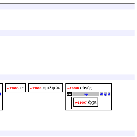
τε
ὁμιλήσας
αὐγῆς
w13005
w13006
w13008
l
cn
sp
df
ql
rl
ἄχρι
w13007