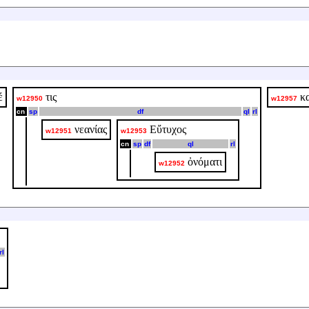
έ
τις
κ
w12950
w12957
cn
sp
df
ql
rl
νεανίας
Εὔτυχος
w12951
w12953
cn
sp
df
ql
rl
ὀνόματι
w12952
rl