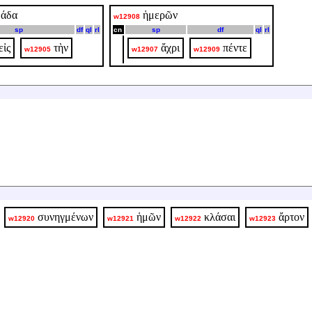
άδα
ἡμερῶν
w12908
sp
df
ql
rl
cn
sp
df
ql
rl
εἰς
τὴν
ἄχρι
πέντε
w12905
w12907
w12909
συνηγμένων
ἡμῶν
κλάσαι
ἄρτον
w12920
w12921
w12922
w12923