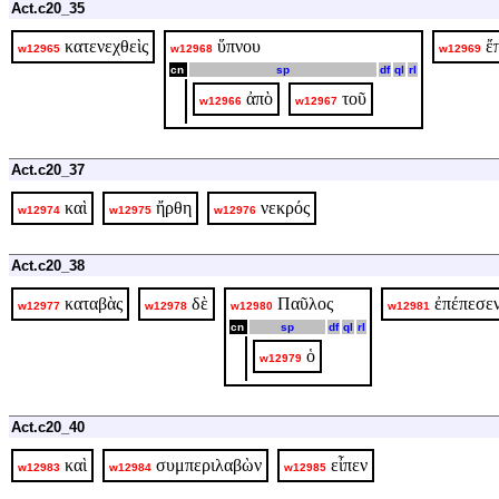
Act.c20_35
κατενεχθεὶς
ὕπνου
ἔ
w12965
w12968
w12969
cn
sp
df
ql
rl
ἀπὸ
τοῦ
w12966
w12967
Act.c20_37
καὶ
ἤρθη
νεκρός
w12974
w12975
w12976
Act.c20_38
καταβὰς
δὲ
Παῦλος
ἐπέπεσε
w12977
w12978
w12980
w12981
cn
sp
df
ql
rl
ὁ
w12979
Act.c20_40
καὶ
συμπεριλαβὼν
εἶπεν
w12983
w12984
w12985