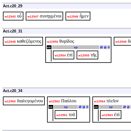
Act.c20_29
οὗ
συνηγμένοι
ἦμεν
w12945
w12947
w12946
Act.c20_31
καθεζόμενος
θυρίδος
δ
w12948
w12956
w12949
cn
sp
df
ql
rl
ἐπὶ
τῆς
w12954
w12955
Act.c20_34
διαλεγομένου
Παύλου
πλεῖον
w12960
w12962
w12964
cn
sp
df
ql
rl
cn
sp
df
ql
τοῦ
ἐπὶ
w12961
w12963