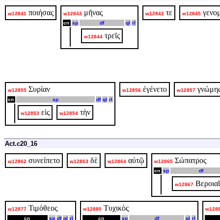
ποιήσας
μῆνας
τε
γενο
w12841
w12843
w12842
w12845
cn
sp
df
ql
rl
τρεῖς
w12844
Συρίαν
ἐγένετο
γνώμη
w12855
w12856
w12857
cn
sp
df
ql
rl
εἰς
τὴν
w12853
w12854
Act.c20_16
συνείπετο
δὲ
αὐτῷ
Σώπατρος
w12862
w12863
w12864
w12865
cn
sp
df
Βεροιαῖ
w12867
Τιμόθεος
Τυχικὸς
w12877
w12880
w128
cn
sp
df
ql
rl
cn
sp
df
ql
rl