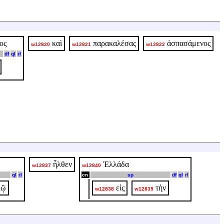
ος
καὶ
παρακαλέσας
ἀσπασάμενος
w12820
w12821
w12822
df
ql
rl
ἦλθεν
Ἑλλάδα
w12837
w12840
ql
rl
cn
sp
df
ql
rl
λῷ
εἰς
τὴν
w12838
w12839