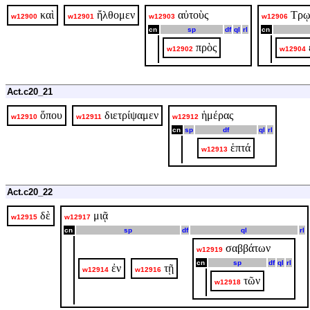
καὶ
ἤλθομεν
αὐτοὺς
Τρῳ
w12900
w12901
w12903
w12906
cn
sp
df
ql
rl
cn
πρὸς
w12902
w12904
Act.c20_21
ὅπου
διετρίψαμεν
ἡμέρας
w12910
w12911
w12912
cn
sp
df
ql
rl
ἑπτά
w12913
Act.c20_22
δὲ
μιᾷ
w12915
w12917
cn
sp
df
ql
rl
σαββάτων
w12919
cn
sp
df
ql
rl
ἐν
τῇ
w12914
w12916
τῶν
w12918