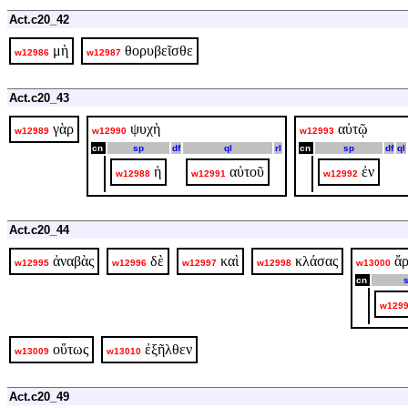
Act.c20_42
μὴ
θορυβεῖσθε
w12986
w12987
Act.c20_43
γὰρ
ψυχὴ
αὐτῷ
w12989
w12990
w12993
cn
sp
df
ql
rl
cn
sp
df
ql
ἡ
αὐτοῦ
ἐν
w12988
w12991
w12992
Act.c20_44
ἀναβὰς
δὲ
καὶ
κλάσας
ἄρ
w12995
w12996
w12997
w12998
w13000
cn
w129
οὕτως
ἐξῆλθεν
w13009
w13010
Act.c20_49