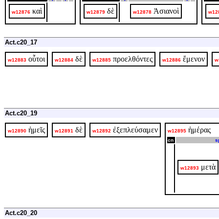
καὶ
δὲ
Ἀσιανοὶ
w12876
w12879
w12878
w12
Act.c20_17
οὗτοι
δὲ
προελθόντες
ἔμενον
w12883
w12884
w12885
w12886
w
Act.c20_19
ἡμεῖς
δὲ
ἐξεπλεύσαμεν
ἡμέρας
w12890
w12891
w12892
w12895
cn
s
μετὰ
w12893
Act.c20_20