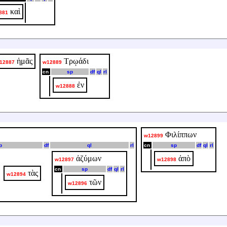
καὶ
881
ἡμᾶς
Τρῳάδι
12887
w12889
cn
sp
df
ql
rl
ἐν
w12888
Φιλίππων
w12899
p
df
ql
rl
cn
sp
df
ql
rl
ἀζύμων
ἀπὸ
w12897
w12898
cn
sp
df
ql
rl
τὰς
w12894
τῶν
w12896