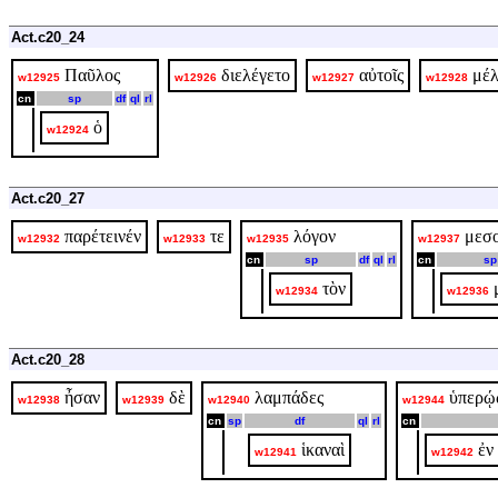
Act.c20_24
Παῦλος
διελέγετο
αὐτοῖς
μέ
w12925
w12926
w12927
w12928
cn
sp
df
ql
rl
ὁ
w12924
Act.c20_27
παρέτεινέν
τε
λόγον
μεσο
w12932
w12933
w12935
w12937
cn
sp
df
ql
rl
cn
sp
τὸν
w12934
w12936
Act.c20_28
ἦσαν
δὲ
λαμπάδες
ὑπερ
w12938
w12939
w12940
w12944
cn
sp
df
ql
rl
cn
ἱκαναὶ
ἐν
w12941
w12942