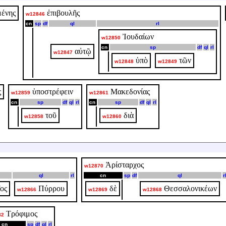
μένης
ἐπιβουλῆς
w12846
cn
sp
df
ql
rl
Ἰουδαίων
w12850
cn
sp
df
ql
rl
αὐτῷ
w12847
ὑπὸ
τῶν
w12848
w12849
ς
ὑποστρέφειν
Μακεδονίας
w12859
w12861
cn
sp
df
ql
rl
cn
sp
df
ql
rl
τοῦ
διὰ
w12858
w12860
Ἀρίσταρχος
w12870
ql
rl
cn
sp
df
ql
r
ος
Πύρρου
δὲ
Θεσσαλονικέων
w12866
w12869
w12868
Τρόφιμος
82
cn
sp
df
ql
rl