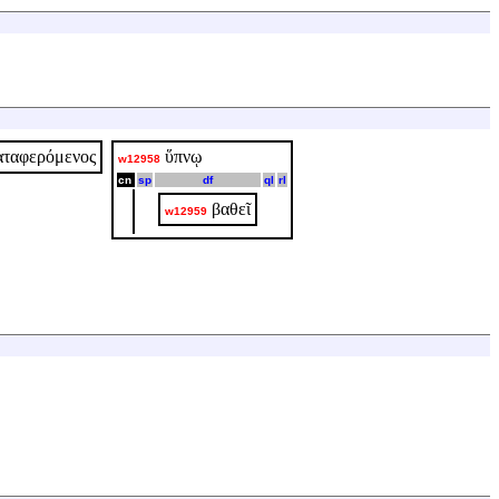
αταφερόμενος
ὕπνῳ
w12958
cn
sp
df
ql
rl
βαθεῖ
w12959