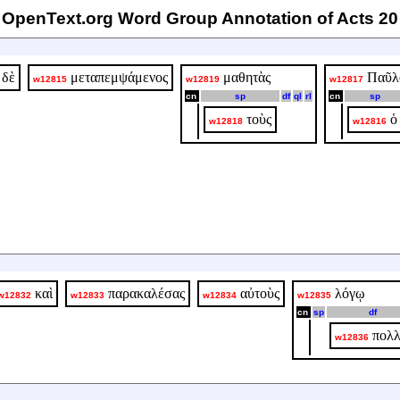
OpenText.org Word Group Annotation of Acts 20
δὲ
μεταπεμψάμενος
μαθητὰς
Παῦλ
w12815
w12819
w12817
cn
sp
df
ql
rl
cn
sp
τοὺς
ὁ
w12818
w12816
καὶ
παρακαλέσας
αὐτοὺς
λόγῳ
w12832
w12833
w12834
w12835
cn
sp
df
πολ
w12836