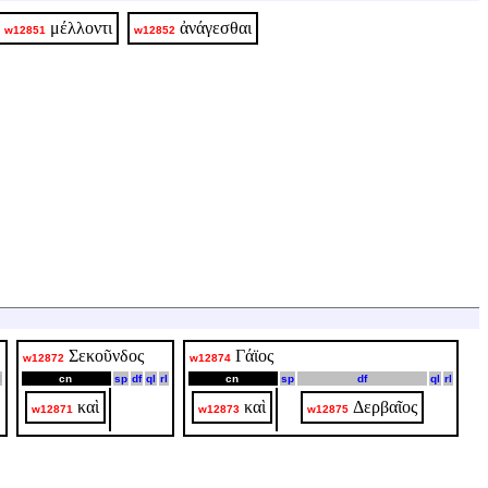
μέλλοντι
ἀνάγεσθαι
w12851
w12852
Σεκοῦνδος
Γάϊος
w12872
w12874
l
cn
sp
df
ql
rl
cn
sp
df
ql
rl
καὶ
καὶ
Δερβαῖος
w12871
w12873
w12875