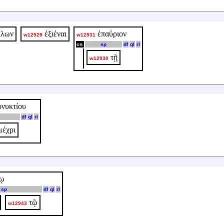
λλων
ἐξιέναι
ἐπαύριον
w12929
w12931
cn
sp
df
ql
rl
τῇ
w12930
νυκτίου
df
ql
rl
μέχρι
ῴῳ
sp
df
ql
rl
τῷ
w12943