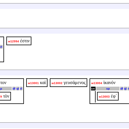
ἐστιν
w12994
rl
τον
καὶ
γευσάμενος
ἱκανόν
w13001
w13002
w13004
sp
df
ql
rl
cn
sp
df
ql
r
τὸν
ἐφ᾽
99
w13003