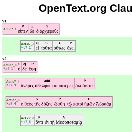
OpenText.org Clau
v1.
P
cj
S
Act.c7_1
εἶπεν
δὲ
ὁ
ἀρχιερεύς
cj
S
A
P
Act.c7_2
εἰ
ταῦτα
οὕτως
ἔχει
↖c7_1
v2.
S
cj
P
Act.c7_3
ὁ
δὲ
ἔφη
↖c7_1
add
P
Act.c7_4
ἄνδρες
ἀδελφοὶ
καὶ
πατέρες
ἀκούσατε
↖c7_3
S
P
C
Act.c7_5
ὁ
θεὸς
τῆς
δόξης
ὤφθη
τῷ
πατρὶ
ἡμῶν
Ἀβραὰμ
↖c7_4
P
A
Act.c7_6
ὄντι
ἐν
τῇ
Μεσοποταμίᾳ
↖c7_5