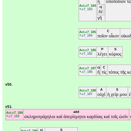
ἡ
ὑποπόδιον
τ
Act.c7_184
cj
↖c7_183
δὲ
γῆ
C
Act.c7_185
ποῖον
οἶκον
οἰκο
↖c7_184
P
S
Act.c7_186
λέγει
κύριος
↖c7_182
cj
C
Act.c7_187
ἢ
τίς
τόπος
τῆς
κ
↖c7_186
v50.
A
S
Act.c7_188
οὐχὶ
ἡ
χείρ
μου
↖c7_187
v51.
add
Act.c7_189
σκληροτράχηλοι
καὶ
ἀπερίτμητοι
καρδίαις
καὶ
τοῖς
ὠσίν
↖c7_169
cj
S
Act.c7_190