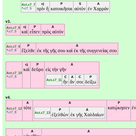
cj
P
S
A
Act.c7_7
πρὶν
ἢ
κατοικῆσαι
αὐτὸν
ἐν
Χαρράν
↖c7_5
v3.
cj
P
A
Act.c7_8
καὶ
εἶπεν
πρὸς
αὐτόν
↖c7_5
P
A
Act.c7_9
ἔξελθε
ἐκ
τῆς
γῆς
σου
καὶ
ἐκ
τῆς
συγγενείας
σου
↖c7_8
cj
P
A
καὶ
δεῦρο
εἰς
τὴν
γῆν
Act.c7_10
↖c7_9
C
A
C
P
Act.c7_11
ἣν
ἄν
σοι
δείξω
v4.
A
A
P
τότε
κατῴκησεν
ἐ
Act.c7_12
P
A
↖c7_8
Act.c7_13
ἐξελθὼν
ἐκ
γῆς
Χαλδαίων
A
A