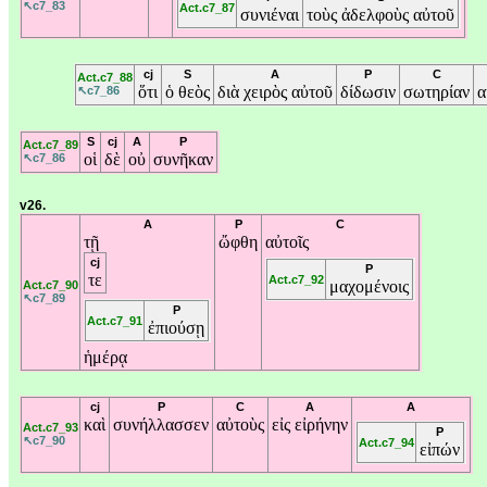
↖c7_83
Act.c7_87
συνιέναι
τοὺς
ἀδελφοὺς
αὐτοῦ
cj
S
A
P
C
Act.c7_88
ὅτι
ὁ
θεὸς
διὰ
χειρὸς
αὐτοῦ
δίδωσιν
σωτηρίαν
α
↖c7_86
S
cj
A
P
Act.c7_89
οἱ
δὲ
οὐ
συνῆκαν
↖c7_86
v26.
A
P
C
τῇ
ὤφθη
αὐτοῖς
cj
P
τε
Act.c7_92
μαχομένοις
Act.c7_90
↖c7_89
P
Act.c7_91
ἐπιούσῃ
ἡμέρᾳ
cj
P
C
A
A
καὶ
συνήλλασσεν
αὐτοὺς
εἰς
εἰρήνην
Act.c7_93
P
↖c7_90
Act.c7_94
εἰπών