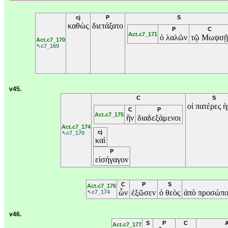
cj
P
S
καθὼς
διετάξατο
P
C
Act.c7_171
ὁ
λαλῶν
τῷ
Μωψσῇ
Act.c7_170
↖c7_169
v45.
C
S
οἱ
πατέρες
ἡ
C
P
Act.c7_175
ἣν
διαδεξάμενοι
Act.c7_174
cj
↖c7_170
καὶ
P
εἰσήγαγον
C
P
S
Act.c7_176
ὧν
ἐξῶσεν
ὁ
θεὸς
ἀπὸ
προσώπ
↖c7_174
v46.
S
P
C
Act.c7_177