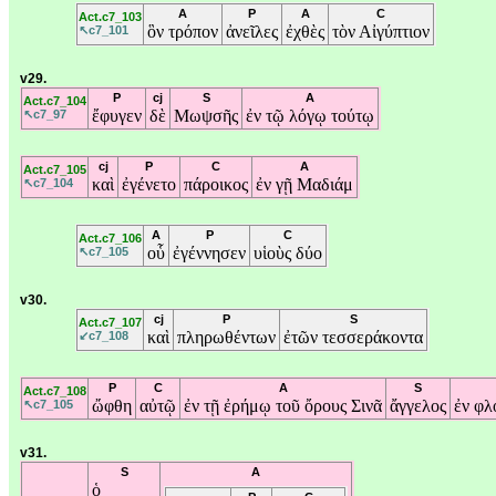
A
P
A
C
Act.c7_103
ὃν
τρόπον
ἀνεῖλες
ἐχθὲς
τὸν
Αἰγύπτιον
↖c7_101
v29.
P
cj
S
A
Act.c7_104
ἔφυγεν
δὲ
Μωψσῆς
ἐν
τῷ
λόγῳ
τούτῳ
↖c7_97
cj
P
C
A
Act.c7_105
καὶ
ἐγένετο
πάροικος
ἐν
γῇ
Μαδιάμ
↖c7_104
A
P
C
Act.c7_106
οὗ
ἐγέννησεν
υἱοὺς
δύο
↖c7_105
v30.
cj
P
S
Act.c7_107
καὶ
πληρωθέντων
ἐτῶν
τεσσεράκοντα
↙c7_108
P
C
A
S
Act.c7_108
ὤφθη
αὐτῷ
ἐν
τῇ
ἐρήμῳ
τοῦ
ὄρους
Σινᾶ
ἄγγελος
ἐν
φλ
↖c7_105
v31.
S
A
ὁ