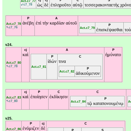
cj
cj
P
C
S
Act.c7_77
ὡς
δὲ
ἐπληροῦτο
αὐτῷ
τεσσερακονταετὴς
χρόνο
↙c7_78
P
A
ἀνέβη
ἐπὶ
τὴν
καρδίαν
αὐτοῦ
Act.c7_78
P
↖c7_76
Act.c7_79
ἐπισκέψασθαι
το
v24.
cj
A
P
καὶ
ἠμύνατο
P
C
ἰδών
τινα
Act.c7_80
↖c7_78
Act.c7_81
P
Act.c7_82
ἀδικούμενον
cj
P
C
C
καὶ
ἐποίησεν
ἐκδίκησιν
Act.c7_83
P
↖c7_80
Act.c7_84
A
τῷ
καταπονουμένῳ
v25.
P
cj
C
ἐνόμιζεν
δὲ
Act.c7_86
P
S