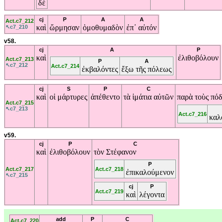
δὲ
cj
P
A
A
Act.c7_212
καὶ
ὥρμησαν
ὁμοθυμαδὸν
ἐπ᾽
αὐτόν
↖c7_210
v58.
cj
A
P
καὶ
ἐλιθοβόλουν
Act.c7_213
P
A
↖c7_212
Act.c7_214
ἐκβαλόντες
ἔξω
τῆς
πόλεως
cj
S
P
C
καὶ
οἱ
μάρτυρες
ἀπέθεντο
τὰ
ἱμάτια
αὐτῶν
παρὰ
τοὺς
πό
Act.c7_215
↖c7_213
Act.c7_216
καλ
v59.
cj
P
C
καὶ
ἐλιθοβόλουν
τὸν
Στέφανον
P
Act.c7_217
Act.c7_218
ἐπικαλούμενον
↖c7_215
cj
P
Act.c7_219
καὶ
λέγοντα
add
P
C
Act.c7_220