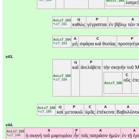
Act.c7_162
λατρεύ
cj
P
A
Act.c7_163
καθὼς
γέγραπται
ἐν
βίβλῳ
τῶν
↖c7_161
A
C
P
Act.c7_164
μὴ
σφάγια
καὶ
θυσίας
προσηνέγ
↖c7_163
v43.
cj
P
καὶ
ἀνελάβετε
τὴν
σκηνὴν
τοῦ
Μ
C
Act.c7_165
οὓς
ἐπ
↖c7_164
Act.c7_166
cj
P
C
A
A
Act.c7_168
καὶ
μετοικιῶ
ὑμᾶς
ἐπέκεινα
Βαβυλῶνο
↖c7_165
v44.
S
P
A
A
Act.c7_169
ἡ
σκηνὴ
τοῦ
μαρτυρίου
ἦν
τοῖς
πατράσιν
ἡμῶν
ἐν
τῇ
ἐρ
↖c7_140