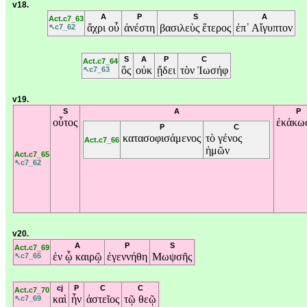
v18.
A
P
S
A
Act.c7_63
ἄχρι
οὗ
ἀνέστη
βασιλεὺς
ἕτερος
ἐπ᾽
Αἴγυπτον
↖c7_62
S
A
P
C
Act.c7_64
ὃς
οὐκ
ᾔδει
τὸν
Ἰωσήφ
↖c7_63
v19.
S
A
P
οὗτος
ἐκάκω
P
C
κατασοφισάμενος
τὸ
γένος
Act.c7_66
ἡμῶν
Act.c7_65
↖c7_62
v20.
A
P
S
Act.c7_69
ἐν
ᾧ
καιρῷ
ἐγεννήθη
Μωψσῆς
↖c7_65
cj
P
C
C
Act.c7_70
καὶ
ἦν
ἀστεῖος
τῷ
θεῷ
↖c7_69