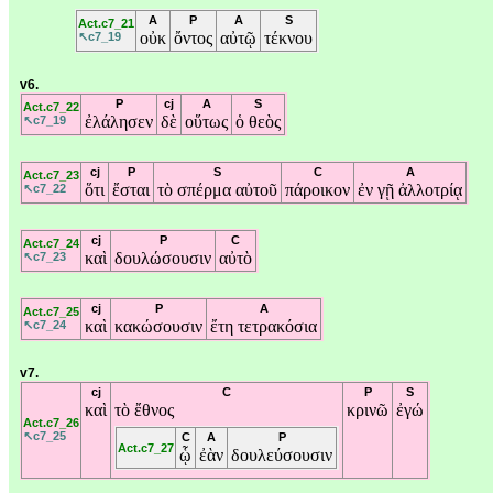
A
P
A
S
Act.c7_21
οὐκ
ὄντος
αὐτῷ
τέκνου
↖c7_19
v6.
P
cj
A
S
Act.c7_22
ἐλάλησεν
δὲ
οὕτως
ὁ
θεὸς
↖c7_19
cj
P
S
C
A
Act.c7_23
ὅτι
ἔσται
τὸ
σπέρμα
αὐτοῦ
πάροικον
ἐν
γῇ
ἀλλοτρίᾳ
↖c7_22
cj
P
C
Act.c7_24
καὶ
δουλώσουσιν
αὐτὸ
↖c7_23
cj
P
A
Act.c7_25
καὶ
κακώσουσιν
ἔτη
τετρακόσια
↖c7_24
v7.
cj
C
P
S
καὶ
τὸ
ἔθνος
κρινῶ
ἐγώ
Act.c7_26
↖c7_25
C
A
P
Act.c7_27
ᾧ
ἐὰν
δουλεύσουσιν