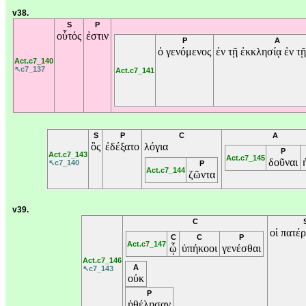
v38.
S
P
οὗτός
ἐστιν
P
A
ὁ
γενόμενος
ἐν
τῇ
ἐκκλησίᾳ
ἐν
τ
Act.c7_140
↖c7_137
Act.c7_141
S
P
C
A
ὃς
ἐδέξατο
λόγια
P
Act.c7_143
Act.c7_145
δοῦναι
↖c7_140
P
Act.c7_144
ζῶντα
v39.
C
οἱ
πατέ
C
C
P
Act.c7_147
ᾧ
ὑπήκοοι
γενέσθαι
Act.c7_146
A
↖c7_143
οὐκ
P
ἠθέλησαν