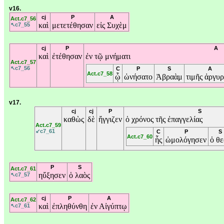
v16.
cj
P
A
Act.c7_56
καὶ
μετετέθησαν
εἰς
Συχὲμ
↖c7_55
cj
P
A
καὶ
ἐτέθησαν
ἐν
τῷ
μνήματι
Act.c7_57
↖c7_56
C
P
S
A
Act.c7_58
ᾧ
ὠνήσατο
Ἀβραὰμ
τιμῆς
ἀργυρ
v17.
cj
cj
P
S
καθὼς
δὲ
ἤγγιζεν
ὁ
χρόνος
τῆς
ἐπαγγελίας
Act.c7_59
↙c7_61
C
P
S
Act.c7_60
ἧς
ὡμολόγησεν
ὁ
θε
P
S
Act.c7_61
ηὔξησεν
ὁ
λαὸς
↖c7_57
cj
P
A
Act.c7_62
καὶ
ἐπληθύνθη
ἐν
Αἰγύπτῳ
↖c7_61