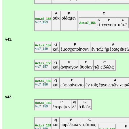
A
P
C
οὐκ
οἴδαμεν
Act.c7_155
S
P
C
↖c7_153
Act.c7_156
τί
ἐγένετο
αὐτῷ
v41.
cj
P
A
Act.c7_157
καὶ
ἐμοσχοποίησαν
ἐν
ταῖς
ἡμέραις
ἐκεί
↖c7_149
cj
P
C
C
Act.c7_158
καὶ
ἀνήγαγον
θυσίαν
τῷ
εἰδώλῳ
↖c7_157
cj
P
A
Act.c7_159
καὶ
εὐφραίνοντο
ἐν
τοῖς
ἔργοις
τῶν
χειρ
↖c7_158
v42.
P
cj
S
Act.c7_160
ἔστρεψεν
δὲ
ὁ
θεὸς
↖c7_159
cj
P
C
καὶ
παρέδωκεν
αὐτοὺς
Act.c7_161
P
↖c7_160