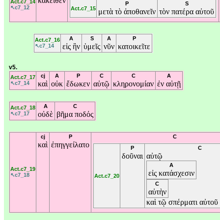
κἀκεῖθεν
Act.c7_14
P
S
↖c7_12
Act.c7_15
μετὰ
τὸ
ἀποθανεῖν
τὸν
πατέρα
αὐτοῦ
A
S
A
P
Act.c7_16
εἰς
ἣν
ὑμεῖς
νῦν
κατοικεῖτε
↖c7_14
v5.
cj
A
P
C
C
A
Act.c7_17
καὶ
οὐκ
ἔδωκεν
αὐτῷ
κληρονομίαν
ἐν
αὐτῇ
↖c7_14
A
C
Act.c7_18
οὐδὲ
βῆμα
ποδός
↖c7_17
cj
P
C
καὶ
ἐπηγγείλατο
P
C
δοῦναι
αὐτῷ
A
Act.c7_19
εἰς
κατάσχεσιν
↖c7_18
Act.c7_20
C
αὐτὴν
καὶ
τῷ
σπέρματι
αὐτοῦ