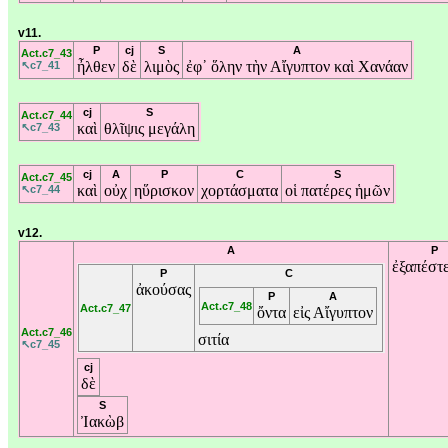
v11.
P
cj
S
A
Act.c7_43
ἦλθεν
δὲ
λιμὸς
ἐφ᾽
ὅλην
τὴν
Αἴγυπτον
καὶ
Χανάαν
↖c7_41
cj
S
Act.c7_44
καὶ
θλῖψις
μεγάλη
↖c7_43
cj
A
P
C
S
Act.c7_45
καὶ
οὐχ
ηὕρισκον
χορτάσματα
οἱ
πατέρες
ἡμῶν
↖c7_44
v12.
A
P
ἐξαπέστε
P
C
ἀκούσας
P
A
Act.c7_48
Act.c7_47
ὄντα
εἰς
Αἴγυπτον
Act.c7_46
σιτία
↖c7_45
cj
δὲ
S
Ἰακὼβ