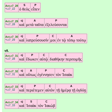
S
P
Act.c7_28
ὁ
θεὸς
εἶπεν
↖c7_22
cj
A
P
Act.c7_29
καὶ
μετὰ
ταῦτα
ἐξελεύσονται
↖c7_28
cj
P
C
A
Act.c7_30
καὶ
λατρεύσουσίν
μοι
ἐν
τῷ
τόπῳ
τούτῳ
↖c7_29
v8.
cj
P
C
C
Act.c7_31
καὶ
ἔδωκεν
αὐτῷ
διαθήκην
περιτομῆς
↖c7_28
cj
A
P
C
Act.c7_32
καὶ
οὕτως
ἐγέννησεν
τὸν
Ἰσαὰκ
↖c7_31
cj
P
C
A
Act.c7_33
καὶ
περιέτεμεν
αὐτὸν
τῇ
ἡμέρᾳ
τῇ
ὀγδόῃ
↖c7_32
cj
S
C
Act.c7_34
καὶ
Ἰσαὰκ
τὸν
Ἰακώβ
↖c7_33