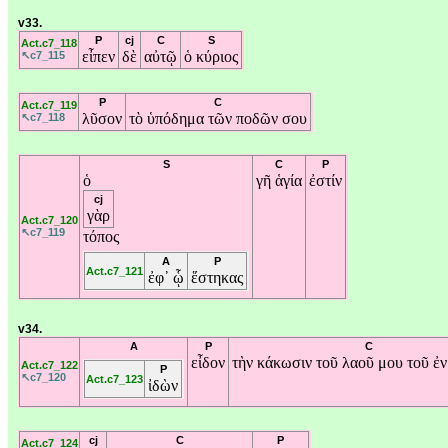
v33.
P
cj
C
S
Act.c7_118
εἶπεν
δὲ
αὐτῷ
ὁ
κύριος
↖c7_115
P
C
Act.c7_119
λῦσον
τὸ
ὑπόδημα
τῶν
ποδῶν
σου
↖c7_118
S
C
P
ὁ
γῆ
ἁγία
ἐστίν
cj
γὰρ
Act.c7_120
↖c7_119
τόπος
A
P
Act.c7_121
ἐφ᾽
ᾧ
ἕστηκας
v34.
A
P
C
εἶδον
τὴν
κάκωσιν
τοῦ
λαοῦ
μου
τοῦ
ἐ
Act.c7_122
P
↖c7_120
Act.c7_123
ἰδὼν
cj
C
P
Act.c7_124