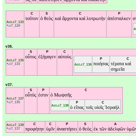
C
S
C
P
τοῦτον
ὁ
θεὸς
καὶ
ἄρχοντα
καὶ
λυτρωτὴν
ἀπέσταλκεν
σ
Act.c7_133
↖c7_129
A
v36.
S
P
C
οὗτος
ἐξήγαγεν
αὐτοὺς
P
C
Act.c7_135
ποιήσας
τέρατα
καὶ
↖c7_133
Act.c7_136
σημεῖα
v37.
S
P
C
οὗτός
ἐστιν
ὁ
Μωψσῆς
Act.c7_137
↖c7_135
P
C
Act.c7_138
ὁ
εἴπας
τοῖς
υἱοῖς
Ἰσραήλ
C
C
P
S
A
Act.c7_139
προφήτην
ὑμῖν
ἀναστήσει
ὁ
θεὸς
ἐκ
τῶν
ἀδελφῶν
ὑμῶ
↖c7_137