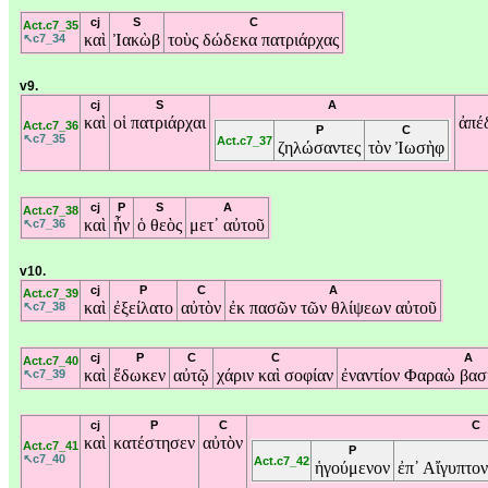
cj
S
C
Act.c7_35
καὶ
Ἰακὼβ
τοὺς
δώδεκα
πατριάρχας
↖c7_34
v9.
cj
S
A
καὶ
οἱ
πατριάρχαι
ἀπέ
Act.c7_36
P
C
↖c7_35
Act.c7_37
ζηλώσαντες
τὸν
Ἰωσὴφ
cj
P
S
A
Act.c7_38
καὶ
ἦν
ὁ
θεὸς
μετ᾽
αὐτοῦ
↖c7_36
v10.
cj
P
C
A
Act.c7_39
καὶ
ἐξείλατο
αὐτὸν
ἐκ
πασῶν
τῶν
θλίψεων
αὐτοῦ
↖c7_38
cj
P
C
C
A
Act.c7_40
καὶ
ἔδωκεν
αὐτῷ
χάριν
καὶ
σοφίαν
ἐναντίον
Φαραὼ
βασ
↖c7_39
cj
P
C
C
καὶ
κατέστησεν
αὐτὸν
Act.c7_41
P
↖c7_40
Act.c7_42
ἡγούμενον
ἐπ᾽
Αἴγυπτο