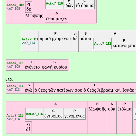
P
C
Act.c7_110
cj
ἰδὼν
τὸ
ὅραμα
Act.c7_109
δὲ
↖c7_108
P
Μωψσῆς
ἐθαύμαζεν
P
cj
S
A
προσερχομένου
δὲ
αὐτοῦ
Act.c7_111
P
↙c7_113
Act.c7_112
κατανοῆσαι
P
S
Act.c7_113
ἐγένετο
φωνὴ
κυρίου
↖c7_109
v32.
S
C
Act.c7_114
ἐγὼ
ὁ
θεὸς
τῶν
πατέρων
σου
ὁ
θεὸς
Ἀβραὰμ
καὶ
Ἰσαὰκ
↖c7_113
A
S
A
P
Μωψσῆς
οὐκ
ἐτόλμα
C
P
Act.c7_116
ἔντρομος
γενόμενος
Act.c7_115
↖c7_114
cj
δὲ