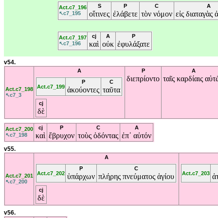
S
P
C
A
Act.c7_196
οἵτινες
ἐλάβετε
τὸν
νόμον
εἰς
διαταγὰς
↖c7_195
cj
A
P
Act.c7_197
καὶ
οὐκ
ἐφυλάξατε
↖c7_196
v54.
A
P
A
διεπρίοντο
ταῖς
καρδίαις
αὐτ
P
C
Act.c7_199
ἀκούοντες
ταῦτα
Act.c7_198
↖c7_3
cj
δὲ
cj
P
C
A
Act.c7_200
καὶ
ἔβρυχον
τοὺς
ὀδόντας
ἐπ᾽
αὐτόν
↖c7_198
v55.
A
P
C
Act.c7_202
Act.c7_203
ὑπάρχων
πλήρης
πνεύματος
ἁγίου
ἀ
Act.c7_201
↖c7_200
cj
δὲ
v56.