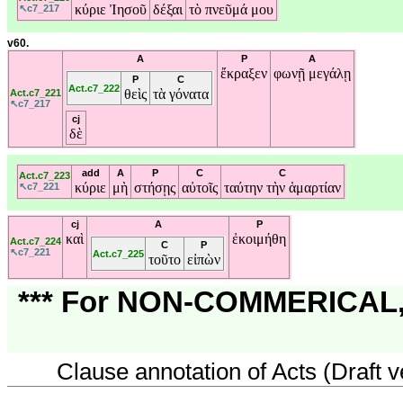
κύριε
Ἰησοῦ
δέξαι
τὸ
πνεῦμά
μου
↖c7_217
v60.
A
P
A
ἔκραξεν
φωνῇ
μεγάλῃ
P
C
Act.c7_222
θεὶς
τὰ
γόνατα
Act.c7_221
↖c7_217
cj
δὲ
add
A
P
C
C
Act.c7_223
κύριε
μὴ
στήσῃς
αὐτοῖς
ταύτην
τὴν
ἁμαρτίαν
↖c7_221
cj
A
P
καὶ
ἐκοιμήθη
Act.c7_224
C
P
↖c7_221
Act.c7_225
τοῦτο
εἰπὼν
*** For NON-COMMERICAL, 
Clause annotation of Acts (Draft v