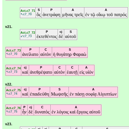
S
P
A
A
Act.c7_71
ὃς
ἀνετράφη
μῆνας
τρεῖς
ἐν
τῷ
οἴκῳ
τοῦ
πατρός
↖c7_70
v21.
P
cj
S
Act.c7_72
ἐκτεθέντος
δὲ
αὐτοῦ
↙c7_73
P
C
S
Act.c7_73
ἀνείλατο
αὐτὸν
ἡ
θυγάτηρ
Φαραὼ
↖c7_70
cj
P
C
C
A
Act.c7_74
καὶ
ἀνεθρέψατο
αὐτὸν
ἑαυτῇ
εἰς
υἱόν
↖c7_73
v22.
cj
P
S
A
Act.c7_75
καὶ
ἐπαιδεύθη
Μωψσῆς
ἐν
πάσῃ
σοφίᾳ
Αἰγυπτίων
↖c7_74
P
cj
C
A
Act.c7_76
ἦν
δὲ
δυνατὸς
ἐν
λόγοις
καὶ
ἔργοις
αὐτοῦ
↖c7_75
v23.