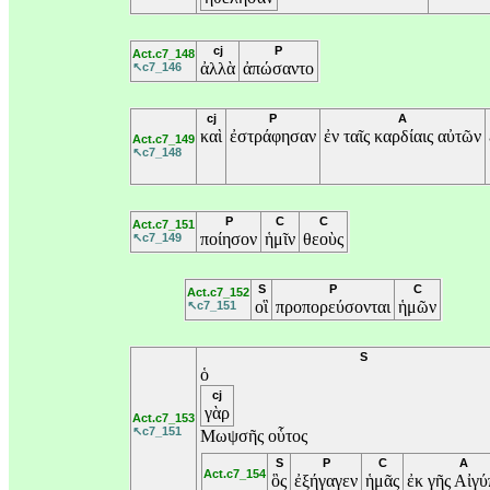
cj
P
Act.c7_148
ἀλλὰ
ἀπώσαντο
↖c7_146
cj
P
A
καὶ
ἐστράφησαν
ἐν
ταῖς
καρδίαις
αὐτῶν
Act.c7_149
↖c7_148
P
C
C
Act.c7_151
ποίησον
ἡμῖν
θεοὺς
↖c7_149
S
P
C
Act.c7_152
οἳ
προπορεύσονται
ἡμῶν
↖c7_151
S
ὁ
cj
γὰρ
Act.c7_153
↖c7_151
Μωψσῆς
οὗτος
S
P
C
A
Act.c7_154
ὃς
ἐξήγαγεν
ἡμᾶς
ἐκ
γῆς
Αἰγύ