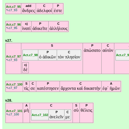
add
C
P
Act.c7_95
ἄνδρες
ἀδελφοί
ἐστε
↖c7_93
cj
P
C
Act.c7_96
ἱνατί
ἀδικεῖτε
ἀλλήλους
↖c7_95
v27.
S
P
C
ἀπώσατο
αὐτὸν
P
C
Act.c7_98
Act.c7_
ὁ
ἀδικῶν
τὸν
πλησίον
Act.c7_97
↖c7_93
cj
δὲ
S
C
P
C
A
Act.c7_100
τίς
σε
κατέστησεν
ἄρχοντα
καὶ
δικαστὴν
ἐφ᾽
ἡμῶν
↖c7_97
v28.
A
C
S
P
μὴ
σὺ
θέλεις
Act.c7_101
P
C
↖c7_100
Act.c7_102
ἀνελεῖν
με