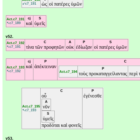
ὡς
οἱ
πατέρες
ὑμῶν
↙c7_191
cj
S
Act.c7_191
καὶ
ὑμεῖς
↖c7_189
v52.
C
A
P
S
Act.c7_192
τίνα
τῶν
προφητῶν
οὐκ
ἐδίωξαν
οἱ
πατέρες
ὑμῶν
↖c7_191
cj
P
C
καὶ
ἀπέκτειναν
Act.c7_193
P
↖c7_192
Act.c7_194
τοὺς
προκαταγγείλαντας
περὶ
C
P
οὗ
ἐγένεσθε
A
νῦν
Act.c7_195
↖c7_193
S
ὑμεῖς
προδόται
καὶ
φονεῖς
v53.