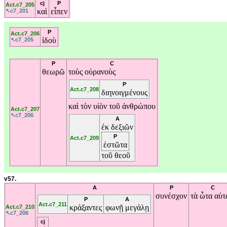
cj
P
Act.c7_205
καὶ
εἶπεν
↖c7_201
P
Act.c7_206
ἰδοὺ
↖c7_205
P
C
θεωρῶ
τοὺς
οὐρανοὺς
P
Act.c7_208
διηνοιγμένους
καὶ
τὸν
υἱὸν
τοῦ
ἀνθρώπου
Act.c7_207
↖c7_206
A
ἐκ
δεξιῶν
P
Act.c7_209
ἑστῶτα
τοῦ
θεοῦ
v57.
A
P
C
συνέσχον
τὰ
ὦτα
αὐτ
P
A
Act.c7_211
κράξαντες
φωνῇ
μεγάλῃ
Act.c7_210
↖c7_206
cj