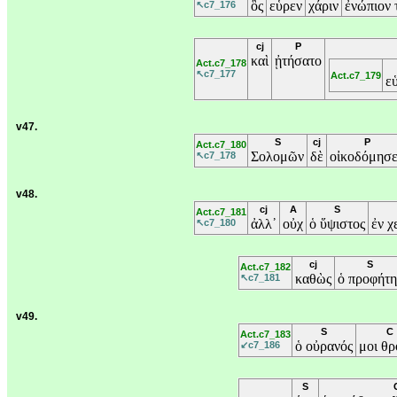
ὃς
εὗρεν
χάριν
ἐνώπιον
↖c7_176
cj
P
καὶ
ᾐτήσατο
Act.c7_178
↖c7_177
Act.c7_179
ε
v47.
S
cj
P
Act.c7_180
Σολομῶν
δὲ
οἰκοδόμησ
↖c7_178
v48.
cj
A
S
Act.c7_181
ἀλλ᾽
οὐχ
ὁ
ὕψιστος
ἐν
χ
↖c7_180
cj
S
Act.c7_182
καθὼς
ὁ
προφήτη
↖c7_181
v49.
S
C
Act.c7_183
ὁ
οὐρανός
μοι
θρ
↙c7_186
S