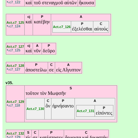
καὶ
τοῦ
στεναγμοῦ
αὐτῶν
ἤκουσα
↖c7_122
cj
P
A
καὶ
κατέβην
Act.c7_125
P
C
↖c7_124
Act.c7_126
ἐξελέσθαι
αὐτούς
cj
A
P
Act.c7_127
καὶ
νῦν
δεῦρο
↖c7_125
P
C
A
Act.c7_128
ἀποστείλω
σε
εἰς
Αἴγυπτον
↖c7_127
v35.
S
τοῦτον
τὸν
Μωψσῆν
C
P
A
Act.c7_129
ὃν
ἠρνήσαντο
↖c7_118
P
Act.c7_130
Act.c7_131
εἰπόντες
S
C
P
C
Act.c7_132
τίς
σε
κατέστησεν
ἄρχοντα
καὶ
δικαστήν
↖c7_129