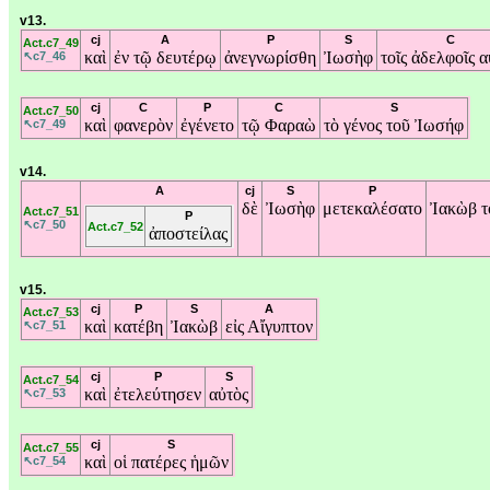
v13.
cj
A
P
S
C
Act.c7_49
καὶ
ἐν
τῷ
δευτέρῳ
ἀνεγνωρίσθη
Ἰωσὴφ
τοῖς
ἀδελφοῖς
α
↖c7_46
cj
C
P
C
S
Act.c7_50
καὶ
φανερὸν
ἐγένετο
τῷ
Φαραὼ
τὸ
γένος
τοῦ
Ἰωσήφ
↖c7_49
v14.
A
cj
S
P
δὲ
Ἰωσὴφ
μετεκαλέσατο
Ἰακὼβ
Act.c7_51
P
↖c7_50
Act.c7_52
ἀποστείλας
v15.
cj
P
S
A
Act.c7_53
καὶ
κατέβη
Ἰακὼβ
εἰς
Αἴγυπτον
↖c7_51
cj
P
S
Act.c7_54
καὶ
ἐτελεύτησεν
αὐτὸς
↖c7_53
cj
S
Act.c7_55
καὶ
οἱ
πατέρες
ἡμῶν
↖c7_54