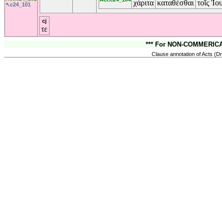
χάριτα
καταθέσθαι
τοῖς
Ἰου
↖c24_101
cj
τε
*** For NON-COMMERICAL
Clause annotation of Acts (Dr