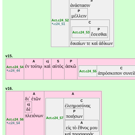
S
ἀνάστασιν
P
μέλλειν
Act.c24_52
C
↖c24_51
P
Act.c24_53
ἔσεσθαι
δικαίων
τε
καὶ
ἀδίκων
v15.
A
cj
S
P
ἐν
τούτῳ
καὶ
αὐτὸς
ἀσκῶ
Act.c24_54
C
↖c24_44
Act.c24_55
ἀπρόσκοπον
συνεί
v16.
A
A
δι᾽
ἐτῶν
C
cj
ἐλεημοσύνας
δὲ
P
πλειόνων
ποιήσων
Act.c24_57
Act.c24_56
A
↖c24_54
εἰς
τὸ
ἔθνος
μου
καὶ
προσφοράς