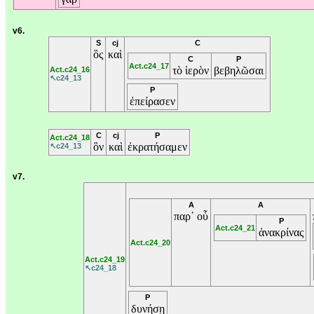
v6.
S
cj
C
ὃς
καὶ
C
P
Act.c24_17
τὸ
ἱερὸν
βεβηλῶσαι
Act.c24_16
↖c24_13
P
ἐπείρασεν
C
cj
P
Act.c24_18
ὃν
καὶ
ἐκρατήσαμεν
↖c24_13
v7.
A
A
παρ᾽
οὗ
P
Act.c24_21
ἀνακρίνας
Act.c24_20
Act.c24_19
↖c24_18
P
δυνήσῃ