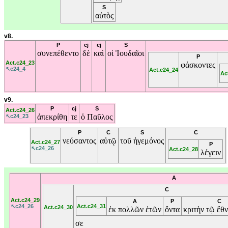
S
αὐτὸς
v8.
P
cj
cj
S
συνεπέθεντο
δὲ
καὶ
οἱ
Ἰουδαῖοι
P
Act.c24_23
φάσκοντες
↖c24_4
Act.c24_24
Ac
v9.
P
cj
S
Act.c24_26
ἀπεκρίθη
τε
ὁ
Παῦλος
↖c24_23
P
C
S
C
νεύσαντος
αὐτῷ
τοῦ
ἡγεμόνος
Act.c24_27
P
↖c24_26
Act.c24_28
λέγειν
A
C
Act.c24_29
A
P
C
↖c24_26
Act.c24_31
Act.c24_30
ἐκ
πολλῶν
ἐτῶν
ὄντα
κριτὴν
τῷ
ἔθ
σε