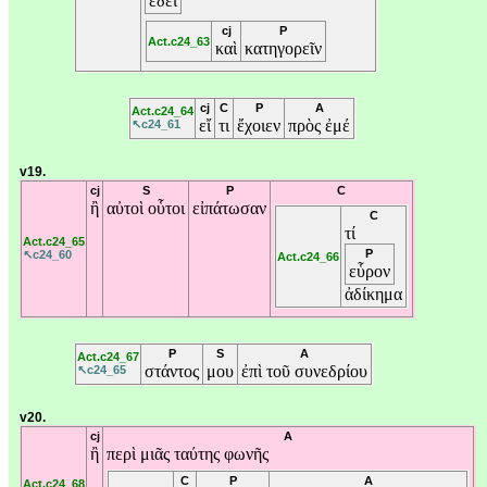
ἔδει
cj
P
Act.c24_63
καὶ
κατηγορεῖν
cj
C
P
A
Act.c24_64
εἴ
τι
ἔχοιεν
πρὸς
ἐμέ
↖c24_61
v19.
cj
S
P
C
ἢ
αὐτοὶ
οὗτοι
εἰπάτωσαν
C
τί
Act.c24_65
P
↖c24_60
Act.c24_66
εὗρον
ἀδίκημα
P
S
A
Act.c24_67
στάντος
μου
ἐπὶ
τοῦ
συνεδρίου
↖c24_65
v20.
cj
A
ἢ
περὶ
μιᾶς
ταύτης
φωνῆς
C
P
A
Act.c24_68