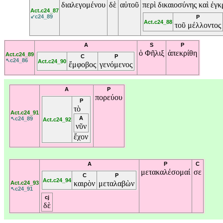
διαλεγομένου
δὲ
αὐτοῦ
περὶ
δικαιοσύνης
καὶ
ἐγκ
Act.c24_87
↙c24_89
P
Act.c24_88
τοῦ
μέλλοντος
A
S
P
ὁ
Φῆλιξ
ἀπεκρίθη
Act.c24_89
C
P
↖c24_86
Act.c24_90
ἔμφοβος
γενόμενος
A
P
πορεύου
P
τὸ
Act.c24_91
A
↖c24_89
Act.c24_92
νῦν
ἔχον
A
P
C
μετακαλέσομαί
σε
C
P
Act.c24_94
καιρὸν
μεταλαβὼν
Act.c24_93
↖c24_91
cj
δὲ