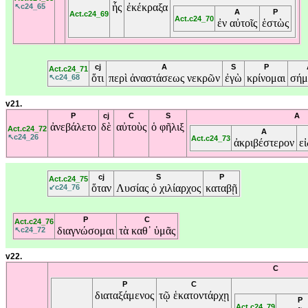
ἧς
ἐκέκραξα
↖c24_65
A
P
Act.c24_69
Act.c24_70
ἐν
αὐτοῖς
ἑστὼς
cj
A
S
P
Act.c24_71
ὅτι
περὶ
ἀναστάσεως
νεκρῶν
ἐγὼ
κρίνομαι
σήμ
↖c24_68
v21.
P
cj
C
S
A
ἀνεβάλετο
δὲ
αὐτοὺς
ὁ
φῆλιξ
Act.c24_72
A
↖c24_26
Act.c24_73
ἀκριβέστερον
ε
cj
S
P
Act.c24_75
ὅταν
Λυσίας
ὁ
χιλίαρχος
καταβῇ
↙c24_76
P
C
Act.c24_76
διαγνώσομαι
τὰ
καθ᾽
ὑμᾶς
↖c24_72
v22.
C
P
C
διαταξάμενος
τῷ
ἑκατοντάρχῃ
P
Act.c24_79