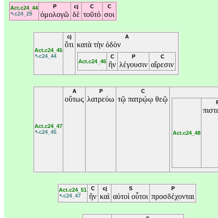
P
cj
C
C
Act.c24_44
ὁμολογῶ
δὲ
τοῦτό
σοι
↖c24_29
cj
A
ὅτι
κατὰ
τὴν
ὁδὸν
Act.c24_45
↖c24_44
C
P
C
Act.c24_46
ἣν
λέγουσιν
αἵρεσιν
A
P
C
οὕτως
λατρεύω
τῷ
πατρῴῳ
θεῷ
πιστ
Act.c24_47
↖c24_45
Act.c24_48
C
cj
S
P
Act.c24_51
ἣν
καὶ
αὐτοὶ
οὗτοι
προσδέχονται
↖c24_47