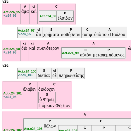
v25.
A
cj
C
ἅμα
καὶ
Act.c24_95
P
↖c24_93
Act.c24_96
ἐλπίζων
cj
S
P
C
A
Act.c24_97
ὅτι
χρήματα
δοθήσεται
αὐτῷ
ὑπὸ
τοῦ
Παύλου
↖c24_95
cj
cj
A
A
διὸ
καὶ
πυκνότερον
ὡ
Act.c24_98
C
P
↖c24_95
Act.c24_99
αὐτὸν
μεταπεμπόμενος
v26.
S
cj
P
Act.c24_100
διετίας
δὲ
πληρωθείσης
↙c24_101
P
C
ἔλαβεν
διάδοχον
Act.c24_101
S
↖c24_98
ὁ
Φῆλιξ
Πόρκιον
Φῆστον
A
P
C
θέλων
C
P
C
Act.c24_103
Act.c24_102
Act.c24_104