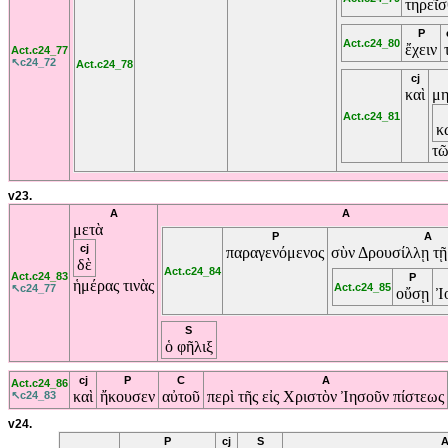
τηρεῖσ
P
Act.c24_80
ἔχειν
Act.c24_77
↖c24_72
Act.c24_78
cj
καὶ
μη
Act.c24_81
κ
τ
v23.
A
A
μετὰ
P
A
cj
παραγενόμενος
σὺν
Δρουσίλλῃ
τ
δὲ
Act.c24_84
Act.c24_83
P
ἡμέρας
τινὰς
Act.c24_85
↖c24_77
οὔσῃ
Ἰ
S
ὁ
φῆλιξ
cj
P
C
A
Act.c24_86
καὶ
ἤκουσεν
αὐτοῦ
περὶ
τῆς
εἰς
Χριστὸν
Ἰησοῦν
πίστεως
↖c24_83
v24.
P
cj
S