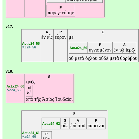
P
παρεγενόμην
v17.
A
P
C
ἐν
αἷς
εὗρόν
με
Act.c24_58
P
A
↖c24_56
Act.c24_59
ἡγνισμένον
ἐν
τῷ
ἱερῷ
οὐ
μετὰ
ὄχλου
οὐδὲ
μετὰ
θορύβου
v18.
S
τινὲς
Act.c24_60
cj
↖c24_56
δὲ
ἀπὸ
τῆς
Ἀσίας
Ἰουδαῖοι
S
S
A
P
Act.c24_62
οὓς
ἐπὶ
σοῦ
παρεῖναι
Act.c24_61
P
↖c24_60