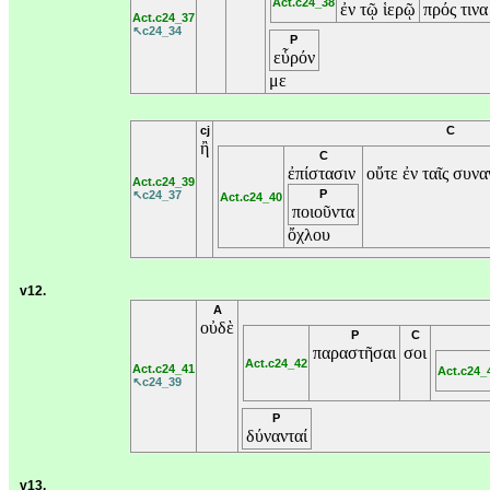
Act.c24_38
ἐν
τῷ
ἱερῷ
πρός
τινα
Act.c24_37
↖c24_34
P
εὗρόν
με
cj
C
ἢ
C
ἐπίστασιν
οὔτε
ἐν
ταῖς
συνα
Act.c24_39
P
↖c24_37
Act.c24_40
ποιοῦντα
ὄχλου
v12.
A
οὐδὲ
P
C
παραστῆσαι
σοι
Act.c24_42
Act.c24_41
Act.c24_
↖c24_39
P
δύνανταί
v13.