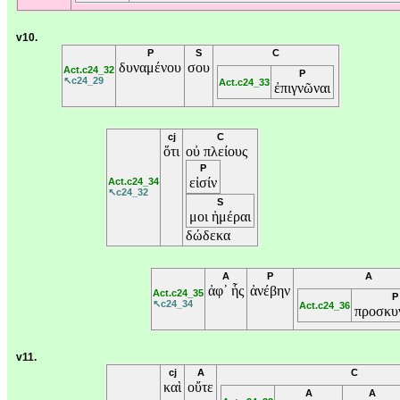
v10.
P
S
C
δυναμένου
σου
Act.c24_32
P
↖c24_29
Act.c24_33
ἐπιγνῶναι
cj
C
ὅτι
οὐ
πλείους
P
εἰσίν
Act.c24_34
↖c24_32
S
μοι
ἡμέραι
δώδεκα
A
P
A
ἀφ᾽
ἧς
ἀνέβην
Act.c24_35
P
↖c24_34
Act.c24_36
προσκυ
v11.
cj
A
C
καὶ
οὔτε
A
A