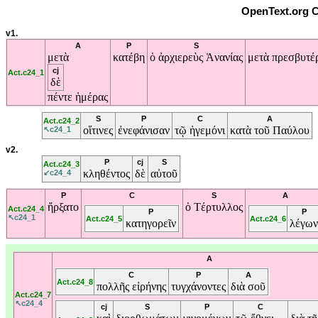
OpenText.org C
v1.
A
P
S
μετὰ
κατέβη
ὁ
ἀρχιερεὺς
Ἁνανίας
μετὰ
πρεσβυτ
cj
Act.c24_1
δὲ
πέντε
ἡμέρας
S
P
C
A
Act.c24_2
οἵτινες
ἐνεφάνισαν
τῷ
ἡγεμόνι
κατὰ
τοῦ
Παύλου
↖c24_1
v2.
P
cj
S
Act.c24_3
κληθέντος
δὲ
αὐτοῦ
↙c24_4
P
C
S
A
ἤρξατο
ὁ
Τέρτυλλος
Act.c24_4
P
P
↖c24_1
Act.c24_5
Act.c24_6
κατηγορεῖν
λέγων
A
C
P
A
Act.c24_8
πολλῆς
εἰρήνης
τυγχάνοντες
διὰ
σοῦ
Act.c24_7
↖c24_4
cj
S
P
C