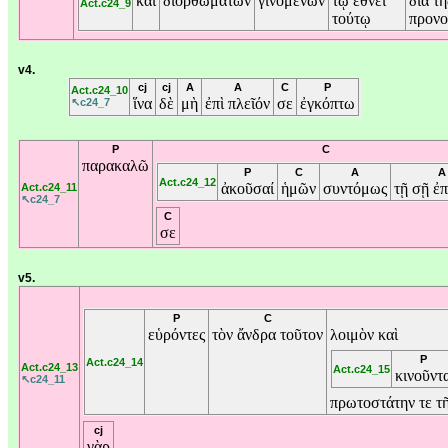
καὶ
διορθωμάτων
γινομένων
τῷ
ἔθνει
διὰ
τ
Act.c24_9
τούτῳ
προνο
v4.
cj
cj
A
A
C
P
Act.c24_10
ἵνα
δὲ
μὴ
ἐπὶ
πλεῖόν
σε
ἐγκόπτω
↖c24_7
P
C
παρακαλῶ
P
C
A
A
Act.c24_12
ἀκοῦσαί
ἡμῶν
συντόμως
τῇ
σῇ
ἐπ
Act.c24_11
↖c24_7
C
σε
v5.
P
C
εὑρόντες
τὸν
ἄνδρα
τοῦτον
λοιμὸν
καὶ
P
Act.c24_14
Act.c24_13
Act.c24_15
κινοῦντ
↖c24_11
πρωτοστάτην
τε
τ
cj
γὰρ