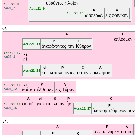
εὑρόντες
πλοῖον
Act.c21_8
↖c21_7
Act.c21_9
P
A
Act.c21_10
διαπερῶν
εἰς
φοινίκην
v3.
A
P
ἐπλέομεν
P
C
Act.c21_13
ἀναφάναντες
τὴν
Κύπρον
Act.c21_12
cj
↖c21_8
δὲ
cj
P
C
A
Act.c21_14
καὶ
καταλιπόντες
αὐτὴν
εὐώνυμον
cj
P
A
Act.c21_15
καὶ
κατήλθομεν
εἰς
Τύρον
↖c21_12
A
cj
S
P
C
ἐκεῖσε
γὰρ
τὸ
πλοῖον
ἦν
Act.c21_16
P
↖c21_15
Act.c21_17
ἀποφορτιζόμενον
τὸ
v4.
A
P
A
ἐπεμείναμεν
αὐτοῦ
P
C