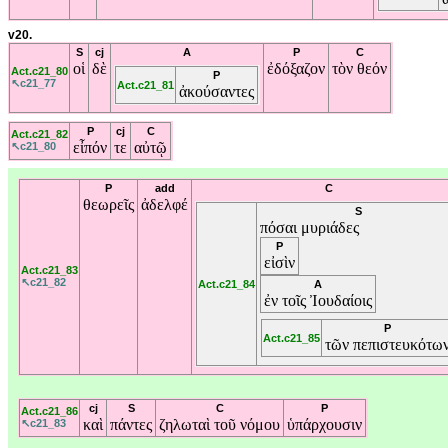
v20.
S
cj
A
P
C
οἱ
δὲ
ἐδόξαζον
τὸν
θεόν
Act.c21_80
P
↖c21_77
Act.c21_81
ἀκούσαντες
P
cj
C
Act.c21_82
εἶπόν
τε
αὐτῷ
↖c21_80
P
add
C
θεωρεῖς
ἀδελφέ
S
πόσαι
μυριάδες
P
εἰσὶν
Act.c21_83
↖c21_82
Act.c21_84
A
ἐν
τοῖς
Ἰουδαίοις
P
Act.c21_85
τῶν
πεπιστευκότω
cj
S
C
P
Act.c21_86
καὶ
πάντες
ζηλωταὶ
τοῦ
νόμου
ὑπάρχουσιν
↖c21_83