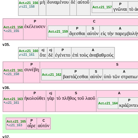
μὴ
δυναμένου
δὲ
αὐτοῦ
Act.c21_156
P
↙c21_158
Act.c21_157
γνῶναι
τὸ
ἀ
P
C
ἐκέλευσεν
Act.c21_158
P
S
A
↖c21_155
Act.c21_159
ἄγεσθαι
αὐτὸν
εἰς
τὴν
παρεμβολή
v35.
cj
cj
P
A
Act.c21_160
ὅτε
δὲ
ἐγένετο
ἐπὶ
τοὺς
ἀναβαθμούς
↙c21_161
P
S
συνέβη
Act.c21_161
P
S
A
↖c21_158
Act.c21_162
βαστάζεσθαι
αὐτὸν
ὑπὸ
τῶν
στρατιω
v36.
P
cj
S
A
ἠκολούθει
γὰρ
τὸ
πλῆθος
τοῦ
λαοῦ
Act.c21_163
P
↖c21_161
Act.c21_164
κράζοντε
P
C
Act.c21_165
αἶρε
αὐτόν
↖c21_163
v37.