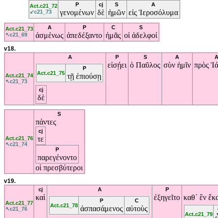
P
cj
S
A
Act.c21_72
γενομένων
δὲ
ἡμῶν
εἰς
Ἱεροσόλυμα
↙c21_73
A
P
C
S
Act.c21_73
ἀσμένως
ἀπεδέξαντο
ἡμᾶς
οἱ
ἀδελφοί
↖c21_69
v18.
A
P
S
A
εἰσῄει
ὁ
Παῦλος
σὺν
ἡμῖν
πρὸς
Ἰ
P
Act.c21_75
τῇ
ἐπιούσῃ
Act.c21_74
↖c21_73
cj
δὲ
S
πάντες
cj
τε
Act.c21_76
↖c21_74
P
παρεγένοντο
οἱ
πρεσβύτεροι
v19.
cj
A
P
καὶ
ἐξηγεῖτο
καθ᾽
ἓν
ἕκ
P
C
Act.c21_77
Act.c21_78
ἀσπασάμενος
αὐτοὺς
↖c21_76
Act.c21_79