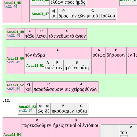
Act.c21_46
Act.c21_4
ἐλθὼν
πρὸς
ἡμᾶς
Act.c21_45
↖c21_44
cj
P
C
Act.c21_47
καὶ
ἄρας
τὴν
ζώνην
τοῦ
Παύλου
C
P
S
Act.c21_49
τάδε
λέγει
τὸ
πνεῦμα
τὸ
ἅγιον
↖c21_45
C
A
P
τὸν
ἄνδρα
οὕτως
δήσουσιν
ἐν
Ἱ
Act.c21_50
↖c21_49
A
P
S
Act.c21_51
οὗ
ἐστιν
ἡ
ζώνη
αὕτη
cj
P
A
Act.c21_52
καὶ
παραδώσουσιν
εἰς
χεῖρας
ἐθνῶν
↖c21_50
v12.
cj
cj
P
C
Act.c21_53
ὡς
δὲ
ἠκούσαμεν
ταῦτα
↙c21_54
P
S
παρεκαλοῦμεν
ἡμεῖς
τε
καὶ
οἱ
ἐντόπιοι
P
τοῦ
Act.c21_54