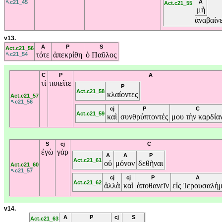
A
↖c21_45
Act.c21_55
μὴ
ἀναβαίνε
v13.
A
P
S
Act.c21_56
τότε
ἀπεκρίθη
ὁ
Παῦλος
↖c21_54
C
P
A
τί
ποιεῖτε
P
Act.c21_58
κλαίοντες
Act.c21_57
↖c21_56
cj
P
C
Act.c21_59
καὶ
συνθρύπτοντές
μου
τὴν
καρδία
S
cj
C
ἐγὼ
γὰρ
A
A
P
Act.c21_61
οὐ
μόνον
δεθῆναι
Act.c21_60
↖c21_57
cj
cj
P
A
Act.c21_62
ἀλλὰ
καὶ
ἀποθανεῖν
εἰς
Ἱερουσαλὴ
v14.
A
P
cj
S
Act.c21_63