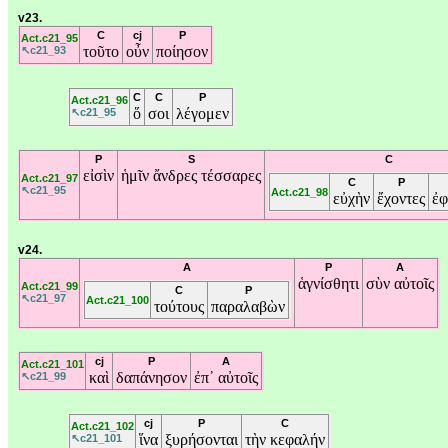
v23.
C
cj
P
Act.c21_95
τοῦτο
οὖν
ποίησον
↖c21_93
C
C
P
Act.c21_96
ὅ
σοι
λέγομεν
↖c21_95
P
S
C
εἰσὶν
ἡμῖν
ἄνδρες
τέσσαρες
Act.c21_97
C
P
↖c21_95
Act.c21_98
εὐχὴν
ἔχοντες
ἐ
v24.
A
P
A
ἁγνίσθητι
σὺν
αὐτοῖς
Act.c21_99
C
P
↖c21_97
Act.c21_100
τούτους
παραλαβὼν
cj
P
A
Act.c21_101
καὶ
δαπάνησον
ἐπ᾽
αὐτοῖς
↖c21_99
cj
P
C
Act.c21_102
ἵνα
ξυρήσονται
τὴν
κεφαλήν
↖c21_101