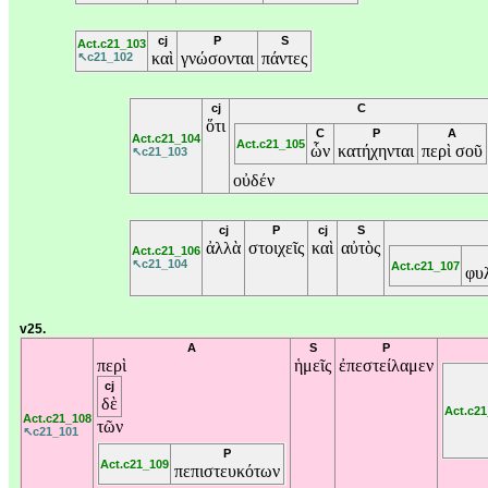
cj
P
S
Act.c21_103
καὶ
γνώσονται
πάντες
↖c21_102
cj
C
ὅτι
C
P
A
Act.c21_104
Act.c21_105
ὧν
κατήχηνται
περὶ
σοῦ
↖c21_103
οὐδέν
cj
P
cj
S
ἀλλὰ
στοιχεῖς
καὶ
αὐτὸς
Act.c21_106
↖c21_104
Act.c21_107
φυ
v25.
A
S
P
περὶ
ἡμεῖς
ἐπεστείλαμεν
cj
δὲ
Act.c21
Act.c21_108
τῶν
↖c21_101
P
Act.c21_109
πεπιστευκότων