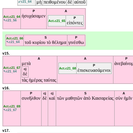
μὴ
πειθομένου
δὲ
αὐτοῦ
↙c21_64
P
A
ἡσυχάσαμεν
Act.c21_64
P
↖c21_56
Act.c21_65
εἰπόντες
S
P
Act.c21_66
τοῦ
κυρίου
τὸ
θέλημα
γινέσθω
↖c21_64
v15.
A
A
P
μετὰ
ἀνεβαίνο
P
Act.c21_67
Act.c21_68
cj
ἐπισκευασάμενοι
↖c21_64
δὲ
τὰς
ἡμέρας
ταύτας
v16.
P
cj
cj
S
A
συνῆλθον
δὲ
καὶ
τῶν
μαθητῶν
ἀπὸ
Καισαρείας
σὺν
ἡμῖν
Act.c21_69
↖c21_67
v17.