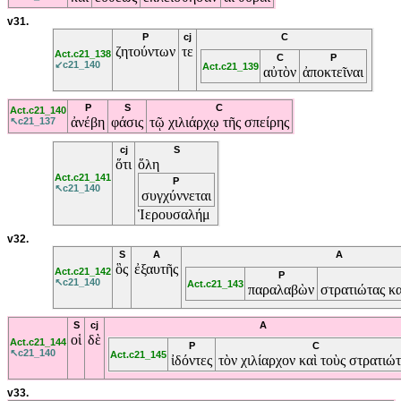
v31.
P
cj
C
ζητούντων
τε
Act.c21_138
C
P
↙c21_140
Act.c21_139
αὐτὸν
ἀποκτεῖναι
P
S
C
Act.c21_140
ἀνέβη
φάσις
τῷ
χιλιάρχῳ
τῆς
σπείρης
↖c21_137
cj
S
ὅτι
ὅλη
Act.c21_141
P
↖c21_140
συγχύννεται
Ἱερουσαλήμ
v32.
S
A
A
ὃς
ἐξαυτῆς
Act.c21_142
P
↖c21_140
Act.c21_143
παραλαβὼν
στρατιώτας
κ
S
cj
A
οἱ
δὲ
Act.c21_144
P
C
↖c21_140
Act.c21_145
ἰδόντες
τὸν
χιλίαρχον
καὶ
τοὺς
στρατιώτ
v33.