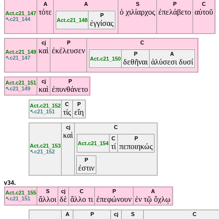
A
A
S
P
C
τότε
ὁ
χιλίαρχος
ἐπελάβετο
αὐτοῦ
Act.c21_147
P
↖c21_144
Act.c21_148
ἐγγίσας
cj
P
C
καὶ
ἐκέλευσεν
Act.c21_149
P
A
↖c21_147
Act.c21_150
δεθῆναι
ἁλύσεσι
δυσί
cj
P
Act.c21_151
καὶ
ἐπυνθάνετο
↖c21_149
C
P
Act.c21_152
τίς
εἴη
↖c21_151
cj
C
καὶ
C
P
Act.c21_154
τί
πεποιηκώς
Act.c21_153
↖c21_152
P
ἐστιν
v34.
S
cj
C
P
A
Act.c21_155
ἄλλοι
δὲ
ἄλλο
τι
ἐπεφώνουν
ἐν
τῷ
ὄχλῳ
↖c21_151
A
P
cj
S
C