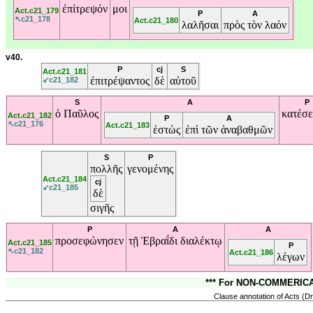
ἐπίτρεψόν
μοι
Act.c21_179
P
A
↖c21_178
Act.c21_180
λαλῆσαι
πρὸς
τὸν
λαόν
v40.
P
cj
S
Act.c21_181
ἐπιτρέψαντος
δὲ
αὐτοῦ
↙c21_182
S
A
P
ὁ
Παῦλος
κατέσε
Act.c21_182
P
A
↖c21_176
Act.c21_183
ἑστὼς
ἐπὶ
τῶν
ἀναβαθμῶν
S
P
πολλῆς
γενομένης
Act.c21_184
cj
↙c21_185
δὲ
σιγῆς
P
A
A
προσεφώνησεν
τῇ
Ἑβραΐδι
διαλέκτῳ
Act.c21_185
P
↖c21_182
Act.c21_186
λέγων
*** For NON-COMMERICAL
Clause annotation of Acts (Dr