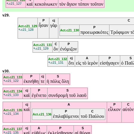
Act.c21_128
καὶ
κεκοίνωκεν
τὸν
ἅγιον
τόπον
τοῦτον
↖c21_127
v29.
P
cj
C
ἦσαν
γὰρ
Act.c21_129
P
↖c21_128
Act.c21_130
προεωρακότες
Τρόφιμον
τ
C
P
Act.c21_131
ὃν
ἐνόμιζον
↖c21_129
cj
A
P
S
Act.c21_132
ὅτι
εἰς
τὸ
ἱερὸν
εἰσήγαγεν
ὁ
Παῦ
↖c21_131
v30.
P
cj
S
Act.c21_133
ἐκινήθη
τε
ἡ
πόλις
ὅλη
↖c21_122
cj
P
S
Act.c21_134
καὶ
ἐγένετο
συνδρομὴ
τοῦ
λαοῦ
↖c21_133
cj
A
P
C
καὶ
εἷλκον
αὐτὸν
Act.c21_135
P
C
↖c21_134
Act.c21_136
ἐπιλαβόμενοι
τοῦ
Παύλου
cj
A
P
S
Act.c21_137
καὶ
εὐθέως
ἐκλείσθησαν
αἱ
θύραι
↖c21_135