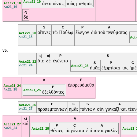
Act.c21_19
ἀνευρόντες
τοὺς
μαθητὰς
Act.c21_18
↖c21_16
cj
δὲ
S
C
P
A
οἵτινες
τῷ
Παύλῳ
ἔλεγον
διὰ
τοῦ
πνεύματος
Act.c21_20
↖c21_18
Act
v5.
cj
cj
P
S
ὅτε
δὲ
ἐγένετο
Act.c21_22
S
P
C
↙c21_24
Act.c21_23
ἡμᾶς
ἐξαρτίσαι
τὰς
ἡμέ
A
P
ἐπορευόμεθα
Act.c21_24
P
↖c21_18
Act.c21_25
ἐξελθόντες
P
C
S
A
Act.c21_26
προπεμπόντων
ἡμᾶς
πάντων
σὺν
γυναιξὶ
καὶ
τέκν
↙c21_27
cj
A
καὶ
Act.c21_27
P
C
A
↖c21_24
Act.c21_28
Act.c21_
θέντες
τὰ
γόνατα
ἐπὶ
τὸν
αἰγιαλὸν