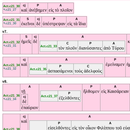
cj
P
A
Act.c21_30
καὶ
ἀνέβημεν
εἰς
τὸ
πλοῖον
↖c21_27
S
cj
P
A
Act.c21_31
ἐκεῖνοι
δὲ
ὑπέστρεψαν
εἰς
τὰ
ἴδια
↖c21_30
v7.
S
cj
A
ἡμεῖς
δὲ
κ
Act.c21_32
C
P
A
↖c21_31
Act.c21_33
τὸν
πλοῦν
διανύσαντες
ἀπὸ
Τύρου
cj
A
P
καὶ
ἐμείναμεν
ἡ
Act.c21_34
P
C
↖c21_32
Act.c21_35
ἀσπασάμενοι
τοὺς
ἀδελφοὺς
v8.
A
A
P
A
τῇ
ἤλθομεν
εἰς
Καισάρειαν
P
Act.c21_36
Act.c21_37
cj
ἐξελθόντες
↖c21_34
δὲ
ἐπαύριον
cj
A
καὶ
P
A
εἰσελθόντες
εἰς
τὸν
οἶκον
Φιλίππου
τοῦ
εὐα
Act.c21_38