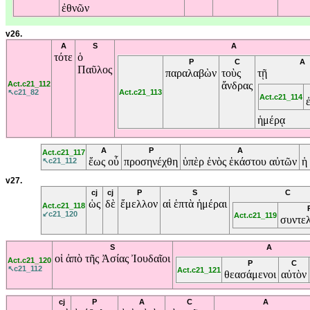
ἐθνῶν
v26.
A
S
A
τότε
ὁ
P
C
A
Παῦλος
παραλαβὼν
τοὺς
τῇ
Act.c21_112
ἄνδρας
↖c21_82
Act.c21_113
Act.c21_114
ἡμέρᾳ
A
P
A
Act.c21_117
ἕως
οὗ
προσηνέχθη
ὑπὲρ
ἑνὸς
ἑκάστου
αὐτῶν
ἡ
↖c21_112
v27.
cj
cj
P
S
C
ὡς
δὲ
ἔμελλον
αἱ
ἑπτὰ
ἡμέραι
Act.c21_118
↙c21_120
Act.c21_119
συντελ
S
A
οἱ
ἀπὸ
τῆς
Ἀσίας
Ἰουδαῖοι
Act.c21_120
P
C
↖c21_112
Act.c21_121
θεασάμενοι
αὐτὸν
cj
P
A
C
A