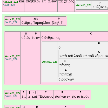
καὶ
ἐπέβαλον
ἐπ᾽
αὐτὸν
τὰς
χεῖρας
Act.c21_122
P
↖c21_120
Act.c21_123
κράζοντες
add
P
Act.c21_124
ἄνδρες
Ἰσραηλῖται
βοηθεῖτε
↖c21_122
S
P
C
οὗτός
ἐστιν
ὁ
ἄνθρωπος
P
ὁ
A
κατὰ
τοῦ
λαοῦ
καὶ
τοῦ
νόμου
κ
Act.c21_125
↖c21_124
C
Act.c21_126
πάντας
A
πανταχῇ
διδάσκων
A
cj
cj
C
P
A
Act.c21_127
ἔτι
τε
καὶ
Ἕλληνας
εἰσήγαγεν
εἰς
τὸ
ἱερὸν
↖c21_125
cj
P
C