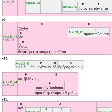
↖c21_36
Act.c21_39
P
A
Act.c21_40
ὄντος
ἐκ
τῶν
ἑπτὰ
v9.
S
C
τούτῳ
P
Act.c21_42
cj
προφητεύουσαι
δὲ
Act.c21_41
↖c21_38
P
ἦσαν
θυγατέρες
τέσσαρες
παρθένοι
v10.
P
cj
A
Act.c21_43
ἐπιμενόντων
δὲ
ἡμέρας
πλείους
↙c21_44
P
S
κατῆλθέν
τις
Act.c21_44
A
↖c21_41
ἀπὸ
τῆς
Ἰουδαίας
προφήτης
ὀνόματι
Ἁγαβος
v11.
cj
A
καὶ
P
A