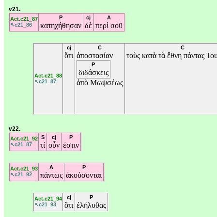
v21.
P
cj
A
Act.c21_87
κατηχήθησαν
δὲ
περὶ
σοῦ
↖c21_86
cj
C
C
ὅτι
ἀποστασίαν
τοὺς
κατὰ
τὰ
ἔθνη
πάντας
Ἰου
P
διδάσκεις
Act.c21_88
↖c21_87
ἀπὸ
Μωψσέως
v22.
S
cj
P
Act.c21_92
τί
οὖν
ἐστιν
↖c21_87
A
P
Act.c21_93
πάντως
ἀκούσονται
↖c21_92
cj
P
Act.c21_94
ὅτι
ἐλήλυθας
↖c21_93