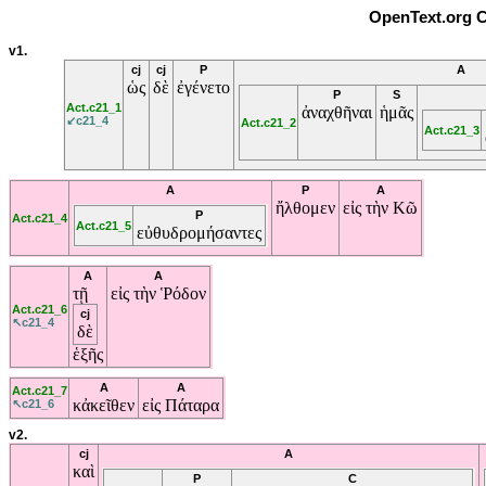
OpenText.org C
v1.
cj
cj
P
A
ὡς
δὲ
ἐγένετο
P
S
Act.c21_1
ἀναχθῆναι
ἡμᾶς
↙c21_4
Act.c21_2
Act.c21_3
A
P
A
ἤλθομεν
εἰς
τὴν
Κῶ
P
Act.c21_4
Act.c21_5
εὐθυδρομήσαντες
A
A
τῇ
εἰς
τὴν
Ῥόδον
Act.c21_6
cj
↖c21_4
δὲ
ἑξῆς
A
A
Act.c21_7
κἀκεῖθεν
εἰς
Πάταρα
↖c21_6
v2.
cj
A
καὶ
P
C