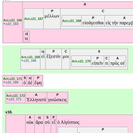
A
P
C
μέλλων
P
A
Act.c21_167
Act.c21_166
Act.c21_168
εἰσάγεσθαι
εἰς
τὴν
παρεμ
↖c21_163
cj
τε
cj
P
C
S
εἰ
ἔξεστίν
μοι
Act.c21_169
P
C
A
↖c21_166
Act.c21_170
εἰπεῖν
τι
πρὸς
σέ
S
cj
P
Act.c21_171
ὁ
δὲ
ἔφη
↖c21_166
A
P
Act.c21_172
Ἑλληνιστὶ
γινώσκεις
↖c21_171
v38.
A
cj
S
P
οὐκ
ἄρα
σὺ
εἶ
ὁ
Αἰγύπτιος
P