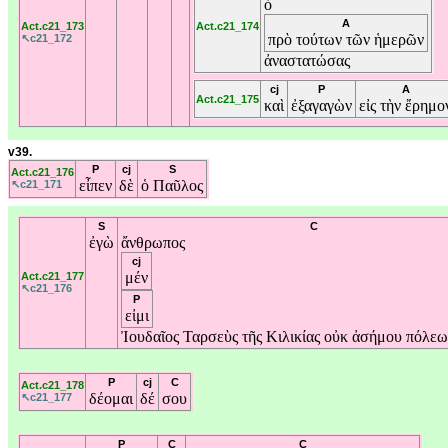
ὁ
A
Act.c21_173
Act.c21_174
πρὸ
τούτων
τῶν
ἡμερῶν
↖c21_172
ἀναστατώσας
cj
P
A
Act.c21_175
καὶ
ἐξαγαγὼν
εἰς
τὴν
ἔρημο
v39.
P
cj
S
Act.c21_176
εἶπεν
δὲ
ὁ
Παῦλος
↖c21_171
S
C
ἐγὼ
ἄνθρωπος
cj
μέν
Act.c21_177
↖c21_176
P
εἰμι
Ἰουδαῖος
Ταρσεὺς
τῆς
Κιλικίας
οὐκ
ἀσήμου
πόλε
P
cj
C
Act.c21_178
δέομαι
δέ
σου
↖c21_177
P
C
C