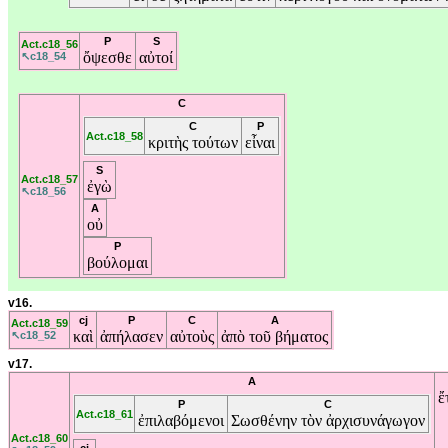
P
S
Act.c18_56
ὄψεσθε
αὐτοί
↖c18_54
C
C
P
Act.c18_58
κριτὴς
τούτων
εἶναι
S
Act.c18_57
ἐγὼ
↖c18_56
A
οὐ
P
βούλομαι
v16.
cj
P
C
A
Act.c18_59
καὶ
ἀπήλασεν
αὐτοὺς
ἀπὸ
τοῦ
βήματος
↖c18_52
v17.
A
ἔ
P
C
Act.c18_61
ἐπιλαβόμενοι
Σωσθένην
τὸν
ἀρχισυνάγωγον
Act.c18_60