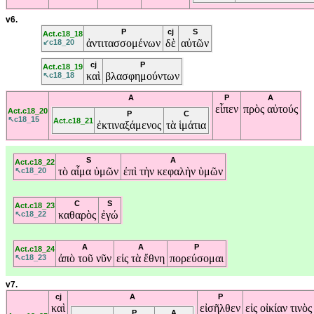
v6.
P
cj
S
Act.c18_18
ἀντιτασσομένων
δὲ
αὐτῶν
↙c18_20
cj
P
Act.c18_19
καὶ
βλασφημούντων
↖c18_18
A
P
A
εἶπεν
πρὸς
αὐτούς
Act.c18_20
P
C
↖c18_15
Act.c18_21
ἐκτιναξάμενος
τὰ
ἱμάτια
S
A
Act.c18_22
τὸ
αἷμα
ὑμῶν
ἐπὶ
τὴν
κεφαλὴν
ὑμῶν
↖c18_20
C
S
Act.c18_23
καθαρὸς
ἐγώ
↖c18_22
A
A
P
Act.c18_24
ἀπὸ
τοῦ
νῦν
εἰς
τὰ
ἔθνη
πορεύσομαι
↖c18_23
v7.
cj
A
P
καὶ
εἰσῆλθεν
εἰς
οἰκίαν
τινὸ
P
A