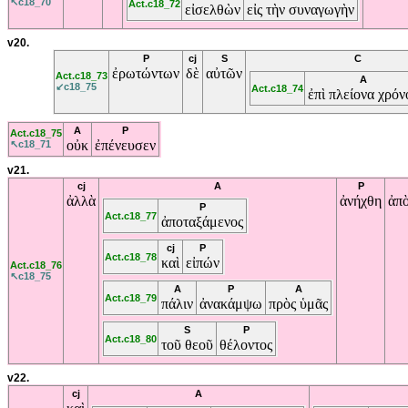
↖c18_70
Act.c18_72
εἰσελθὼν
εἰς
τὴν
συναγωγὴν
v20.
P
cj
S
C
ἐρωτώντων
δὲ
αὐτῶν
Act.c18_73
A
↙c18_75
Act.c18_74
ἐπὶ
πλείονα
χρόν
A
P
Act.c18_75
οὐκ
ἐπένευσεν
↖c18_71
v21.
cj
A
P
ἀλλὰ
ἀνήχθη
ἀπ
P
Act.c18_77
ἀποταξάμενος
cj
P
Act.c18_78
καὶ
εἰπών
Act.c18_76
↖c18_75
A
P
A
Act.c18_79
πάλιν
ἀνακάμψω
πρὸς
ὑμᾶς
S
P
Act.c18_80
τοῦ
θεοῦ
θέλοντος
v22.
cj
A