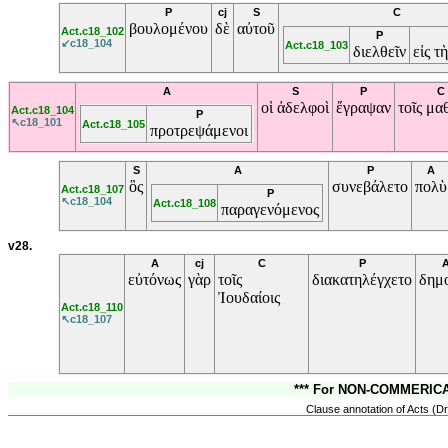
P
cj
S
C
βουλομένου
δὲ
αὐτοῦ
Act.c18_102
P
↙c18_104
Act.c18_103
διελθεῖν
εἰς
τ
A
S
P
C
οἱ
ἀδελφοὶ
ἔγραψαν
τοῖς
μαθ
Act.c18_104
P
↖c18_101
Act.c18_105
προτρεψάμενοι
S
A
P
A
ὃς
συνεβάλετο
πολὺ
Act.c18_107
P
↖c18_104
Act.c18_108
παραγενόμενος
v28.
A
cj
C
P
εὐτόνως
γὰρ
τοῖς
διακατηλέγχετο
δημ
Ἰουδαίοις
Act.c18_110
↖c18_107
*** For NON-COMMERICAL
Clause annotation of Acts (Dr