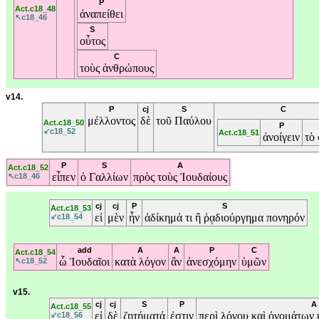
P
Act.c18_48
ἀναπείθει
↖c18_46
S
οὗτος
C
τοὺς
ἀνθρώπους
v14.
P
cj
S
C
μέλλοντος
δὲ
τοῦ
Παύλου
Act.c18_50
P
↙c18_52
Act.c18_51
ἀνοίγειν
τὸ
P
S
A
Act.c18_52
εἶπεν
ὁ
Γαλλίων
πρὸς
τοὺς
Ἰουδαίους
↖c18_46
cj
cj
P
S
Act.c18_53
εἰ
μὲν
ἦν
ἀδίκημά
τι
ἢ
ῥᾳδιούργημα
πονηρόν
↙c18_54
add
A
A
P
C
Act.c18_54
ὦ
Ἰουδαῖοι
κατὰ
λόγον
ἂν
ἀνεσχόμην
ὑμῶν
↖c18_52
v15.
cj
cj
S
P
A
Act.c18_55
εἰ
δὲ
ζητήματά
ἐστιν
περὶ
λόγου
καὶ
ὀνομάτων
↙c18_56