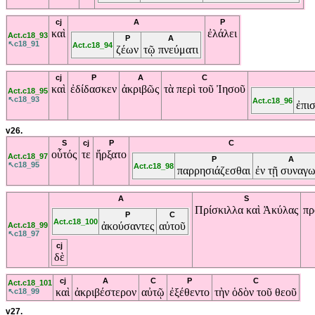
cj
A
P
καὶ
ἐλάλει
Act.c18_93
P
A
↖c18_91
Act.c18_94
ζέων
τῷ
πνεύματι
cj
P
A
C
καὶ
ἐδίδασκεν
ἀκριβῶς
τὰ
περὶ
τοῦ
Ἰησοῦ
Act.c18_95
↖c18_93
Act.c18_96
ἐπι
v26.
S
cj
P
C
οὗτός
τε
ἤρξατο
Act.c18_97
P
A
↖c18_95
Act.c18_98
παρρησιάζεσθαι
ἐν
τῇ
συναγω
A
S
Πρίσκιλλα
καὶ
Ἀκύλας
πρ
P
C
Act.c18_100
ἀκούσαντες
αὐτοῦ
Act.c18_99
↖c18_97
cj
δὲ
cj
A
C
P
C
Act.c18_101
καὶ
ἀκριβέστερον
αὐτῷ
ἐξέθεντο
τὴν
ὁδὸν
τοῦ
θεοῦ
↖c18_99
v27.