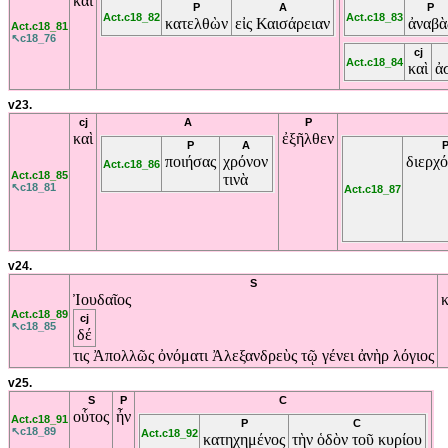
καὶ
P
A
P
Act.c18_82
Act.c18_83
κατελθὼν
εἰς
Καισάρειαν
ἀναβὰ
Act.c18_81
↖c18_76
cj
Act.c18_84
καὶ
ἀ
v23.
cj
A
P
καὶ
ἐξῆλθεν
P
A
ποιήσας
χρόνον
διερχ
Act.c18_86
Act.c18_85
τινὰ
↖c18_81
Act.c18_87
v24.
S
Ἰουδαῖος
Act.c18_89
cj
↖c18_85
δέ
τις
Ἀπολλῶς
ὀνόματι
Ἀλεξανδρεὺς
τῷ
γένει
ἀνὴρ
λόγιος
v25.
S
P
C
οὗτος
ἦν
Act.c18_91
P
C
↖c18_89
Act.c18_92
κατηχημένος
τὴν
ὁδὸν
τοῦ
κυρίου