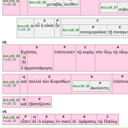
Act.c18_25
Act.c18_26
μεταβὰς
ἐκεῖθεν
↖c18_20
Act.c18_27
σεβο
S
P
C
οὗ
ἡ
οἰκία
ἦν
Act.c18_28
P
C
↖c18_25
Act.c18_29
συνομοροῦσα
τῇ
συναγω
v8.
S
P
C
A
Κρίσπος
ἐπίστευσεν
τῷ
κυρίῳ
σὺν
ὅλῳ
τῷ
οἴκ
Act.c18_30
cj
↖c18_25
δὲ
ὁ
ἀρχισυνάγωγος
cj
S
A
P
καὶ
πολλοὶ
τῶν
Κορινθίων
ἐπίστευ
Act.c18_31
P
↖c18_30
Act.c18_32
ἀκούοντες
cj
P
Act.c18_33
καὶ
ἐβαπτίζοντο
↖c18_31
v9.
P
cj
S
A
A
C
Act.c18_34
εἶπεν
δὲ
ὁ
κύριος
ἐν
νυκτὶ
δι᾽
ὁράματος
τῷ
Παύλῳ
↖c18_33