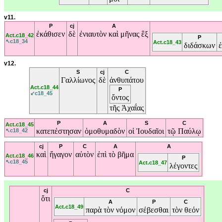
v11.
P
cj
A
ἐκάθισεν
δὲ
ἐνιαυτὸν
καὶ
μῆνας
ἓξ
Act.c18_42
P
↖c18_34
Act.c18_43
διδάσκων
v12.
S
cj
C
Γαλλίωνος
δὲ
ἀνθυπάτου
Act.c18_44
P
↙c18_45
ὄντος
τῆς
Ἀχαΐας
P
A
S
C
Act.c18_45
κατεπέστησαν
ὁμοθυμαδὸν
οἱ
Ἰουδαῖοι
τῷ
Παύλῳ
↖c18_42
cj
P
C
A
A
καὶ
ἤγαγον
αὐτὸν
ἐπὶ
τὸ
βῆμα
Act.c18_46
P
↖c18_45
Act.c18_47
λέγοντες
cj
C
ὅτι
A
P
C
Act.c18_49
παρὰ
τὸν
νόμον
σέβεσθαι
τὸν
θεόν