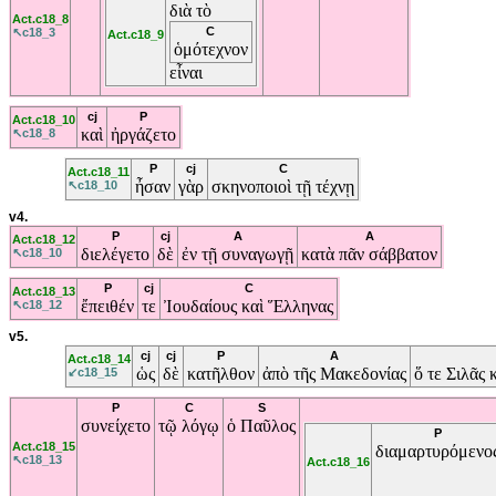
διὰ
τὸ
Act.c18_8
C
↖c18_3
Act.c18_9
ὁμότεχνον
εἶναι
cj
P
Act.c18_10
καὶ
ἠργάζετο
↖c18_8
P
cj
C
Act.c18_11
ἦσαν
γὰρ
σκηνοποιοὶ
τῇ
τέχνῃ
↖c18_10
v4.
P
cj
A
A
Act.c18_12
διελέγετο
δὲ
ἐν
τῇ
συναγωγῇ
κατὰ
πᾶν
σάββατον
↖c18_10
P
cj
C
Act.c18_13
ἔπειθέν
τε
Ἰουδαίους
καὶ
Ἕλληνας
↖c18_12
v5.
cj
cj
P
A
Act.c18_14
ὡς
δὲ
κατῆλθον
ἀπὸ
τῆς
Μακεδονίας
ὅ
τε
Σιλᾶς
↙c18_15
P
C
S
συνείχετο
τῷ
λόγῳ
ὁ
Παῦλος
P
Act.c18_15
διαμαρτυρόμενο
↖c18_13
Act.c18_16