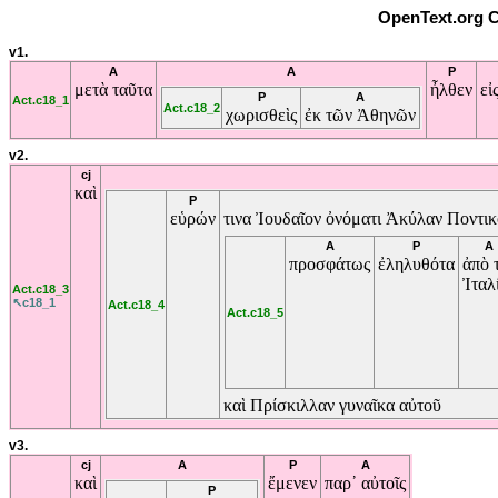
OpenText.org C
v1.
A
A
P
μετὰ
ταῦτα
ἦλθεν
εἰ
P
A
Act.c18_1
Act.c18_2
χωρισθεὶς
ἐκ
τῶν
Ἀθηνῶν
v2.
cj
καὶ
P
εὑρών
τινα
Ἰουδαῖον
ὀνόματι
Ἀκύλαν
Ποντι
A
P
A
προσφάτως
ἐληλυθότα
ἀπὸ
Ἰταλ
Act.c18_3
↖c18_1
Act.c18_4
Act.c18_5
καὶ
Πρίσκιλλαν
γυναῖκα
αὐτοῦ
v3.
cj
A
P
A
καὶ
ἔμενεν
παρ᾽
αὐτοῖς
P