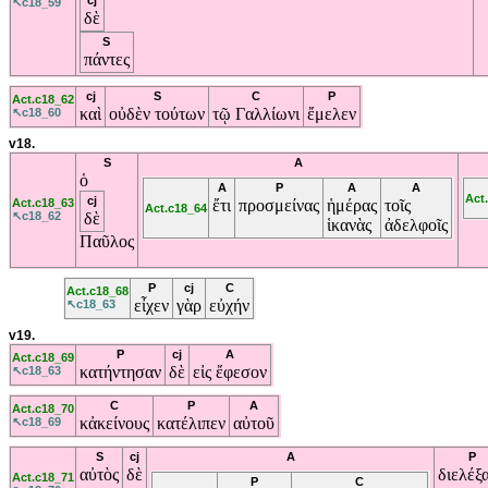
cj
↖c18_59
δὲ
S
πάντες
cj
S
C
P
Act.c18_62
καὶ
οὐδὲν
τούτων
τῷ
Γαλλίωνι
ἔμελεν
↖c18_60
v18.
S
A
ὁ
A
P
A
A
Act
cj
Act.c18_63
ἔτι
προσμείνας
ἡμέρας
τοῖς
Act.c18_64
↖c18_62
δὲ
ἱκανὰς
ἀδελφοῖς
Παῦλος
P
cj
C
Act.c18_68
εἶχεν
γὰρ
εὐχήν
↖c18_63
v19.
P
cj
A
Act.c18_69
κατήντησαν
δὲ
εἰς
ἔφεσον
↖c18_63
C
P
A
Act.c18_70
κἀκείνους
κατέλιπεν
αὐτοῦ
↖c18_69
S
cj
A
P
αὐτὸς
δὲ
διελέξ
Act.c18_71
P
C