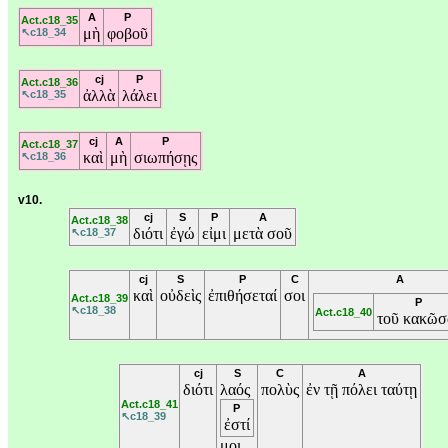
A
P
Act.c18_35
μὴ
φοβοῦ
↖c18_34
cj
P
Act.c18_36
ἀλλὰ
λάλει
↖c18_35
cj
A
P
Act.c18_37
καὶ
μὴ
σιωπήσῃς
↖c18_36
v10.
cj
S
P
A
Act.c18_38
διότι
ἐγώ
εἰμι
μετὰ
σοῦ
↖c18_37
cj
S
P
C
A
καὶ
οὐδεὶς
ἐπιθήσεταί
σοι
Act.c18_39
P
↖c18_38
Act.c18_40
τοῦ
κακῶσ
cj
S
C
A
διότι
λαός
πολὺς
ἐν
τῇ
πόλει
ταύτῃ
Act.c18_41
P
↖c18_39
ἐστί
μοι