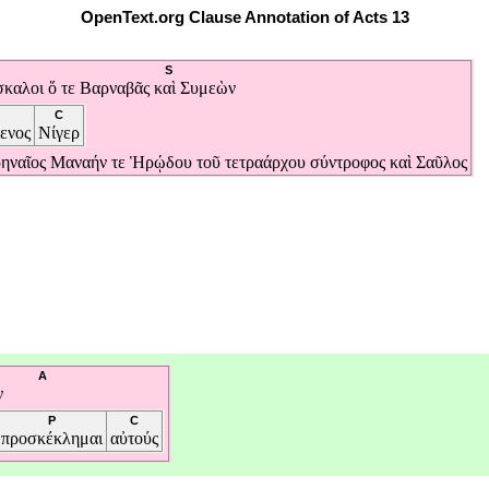
OpenText.org Clause Annotation of Acts 13
S
σκαλοι
ὅ
τε
Βαρναβᾶς
καὶ
Συμεὼν
C
ενος
Νίγερ
ηναῖος
Μαναήν
τε
Ἡρῴδου
τοῦ
τετραάρχου
σύντροφος
καὶ
Σαῦλος
A
ν
P
C
προσκέκλημαι
αὐτούς