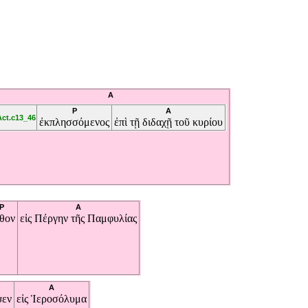
A
P
A
Act.c13_46
ἐκπλησσόμενος
ἐπὶ
τῇ
διδαχῇ
τοῦ
κυρίου
P
A
θον
εἰς
Πέργην
τῆς
Παμφυλίας
A
ψεν
εἰς
Ἱεροσόλυμα