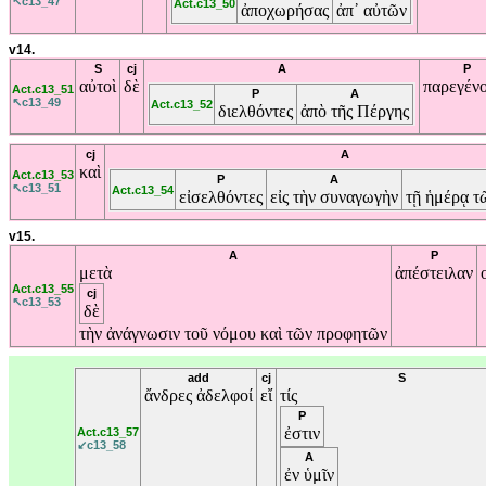
↖c13_47
Act.c13_50
ἀποχωρήσας
ἀπ᾽
αὐτῶν
v14.
S
cj
A
P
αὐτοὶ
δὲ
παρεγέν
Act.c13_51
P
A
↖c13_49
Act.c13_52
διελθόντες
ἀπὸ
τῆς
Πέργης
cj
A
καὶ
Act.c13_53
P
A
↖c13_51
Act.c13_54
εἰσελθόντες
εἰς
τὴν
συναγωγὴν
τῇ
ἡμέρᾳ
τ
v15.
A
P
μετὰ
ἀπέστειλαν
Act.c13_55
cj
↖c13_53
δὲ
τὴν
ἀνάγνωσιν
τοῦ
νόμου
καὶ
τῶν
προφητῶν
add
cj
S
ἄνδρες
ἀδελφοί
εἴ
τίς
P
ἐστιν
Act.c13_57
↙c13_58
A
ἐν
ὑμῖν