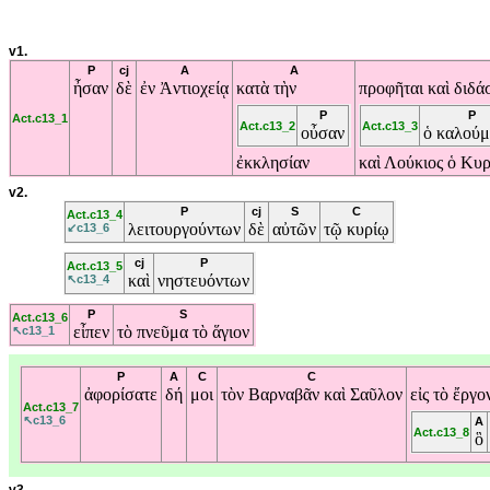
v1.
P
cj
A
A
ἦσαν
δὲ
ἐν
Ἀντιοχείᾳ
κατὰ
τὴν
προφῆται
καὶ
διδά
P
P
Act.c13_1
Act.c13_2
Act.c13_3
οὖσαν
ὁ
καλούμ
ἐκκλησίαν
καὶ
Λούκιος
ὁ
Κυρ
v2.
P
cj
S
C
Act.c13_4
λειτουργούντων
δὲ
αὐτῶν
τῷ
κυρίῳ
↙c13_6
cj
P
Act.c13_5
καὶ
νηστευόντων
↖c13_4
P
S
Act.c13_6
εἶπεν
τὸ
πνεῦμα
τὸ
ἅγιον
↖c13_1
P
A
C
C
ἀφορίσατε
δή
μοι
τὸν
Βαρναβᾶν
καὶ
Σαῦλον
εἰς
τὸ
ἔργο
Act.c13_7
↖c13_6
A
Act.c13_8
ὃ