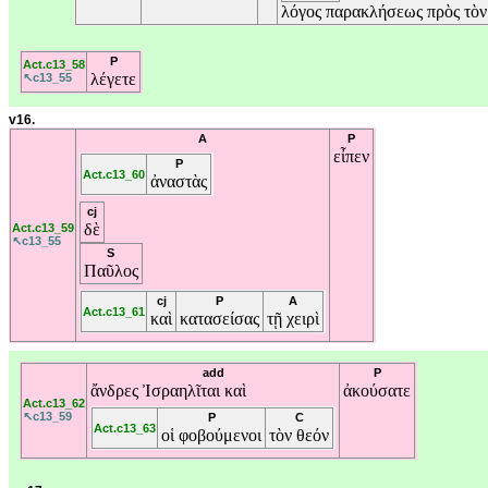
λόγος
παρακλήσεως
πρὸς
τὸ
P
Act.c13_58
λέγετε
↖c13_55
v16.
A
P
εἶπεν
P
Act.c13_60
ἀναστὰς
cj
δὲ
Act.c13_59
↖c13_55
S
Παῦλος
cj
P
A
Act.c13_61
καὶ
κατασείσας
τῇ
χειρὶ
add
P
ἄνδρες
Ἰσραηλῖται
καὶ
ἀκούσατε
Act.c13_62
↖c13_59
P
C
Act.c13_63
οἱ
φοβούμενοι
τὸν
θεόν