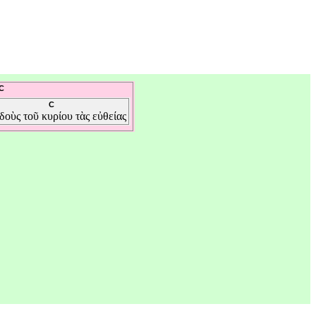
C
C
δοὺς
τοῦ
κυρίου
τὰς
εὐθείας