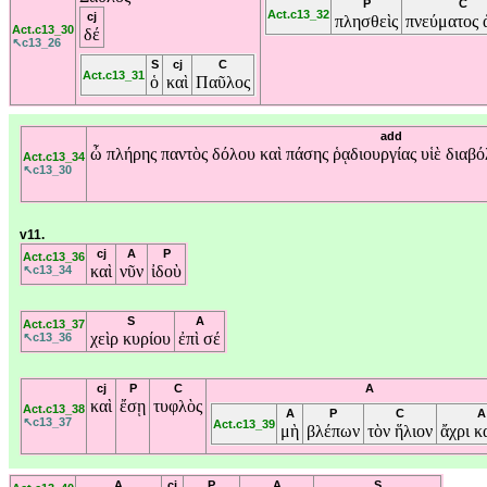
P
C
Act.c13_32
cj
πλησθεὶς
πνεύματος
Act.c13_30
δέ
↖c13_26
S
cj
C
Act.c13_31
ὁ
καὶ
Παῦλος
add
ὦ
πλήρης
παντὸς
δόλου
καὶ
πάσης
ῥᾳδιουργίας
υἱὲ
διαβ
Act.c13_34
↖c13_30
v11.
cj
A
P
Act.c13_36
καὶ
νῦν
ἰδοὺ
↖c13_34
S
A
Act.c13_37
χεὶρ
κυρίου
ἐπὶ
σέ
↖c13_36
cj
P
C
A
καὶ
ἔσῃ
τυφλὸς
Act.c13_38
A
P
C
A
↖c13_37
Act.c13_39
μὴ
βλέπων
τὸν
ἥλιον
ἄχρι
κ
A
cj
P
A
S