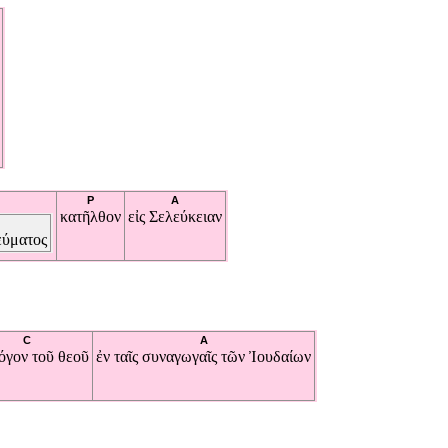
P
A
κατῆλθον
εἰς
Σελεύκειαν
εύματος
C
A
όγον
τοῦ
θεοῦ
ἐν
ταῖς
συναγωγαῖς
τῶν
Ἰουδαίων