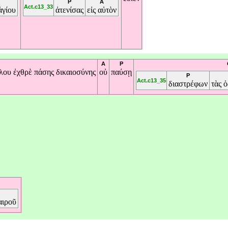
P
A
Act.c13_33
ἁγίου
ἀτενίσας
εἰς
αὐτὸν
A
P
όλου
ἐχθρὲ
πάσης
δικαιοσύνης
οὐ
παύσῃ
P
Act.c13_35
διαστρέφων
τὰς
ὁ
αιροῦ