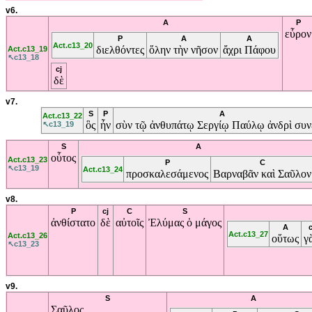
v6.
A
P
εὗρον
P
A
A
Act.c13_20
διελθόντες
ὅλην
τὴν
νῆσον
ἄχρι
Πάφου
Act.c13_19
↖c13_18
cj
δὲ
v7.
S
P
A
Act.c13_22
ὃς
ἦν
σὺν
τῷ
ἀνθυπάτῳ
Σεργίῳ
Παύλῳ
ἀνδρὶ
συν
↖c13_19
S
A
οὗτος
Act.c13_23
P
C
↖c13_19
Act.c13_24
προσκαλεσάμενος
Βαρναβᾶν
καὶ
Σαῦλον
v8.
P
cj
C
S
ἀνθίστατο
δὲ
αὐτοῖς
Ἐλύμας
ὁ
μάγος
A
c
Act.c13_27
Act.c13_26
οὕτως
γ
↖c13_23
v9.
S
A
Σαῦλος