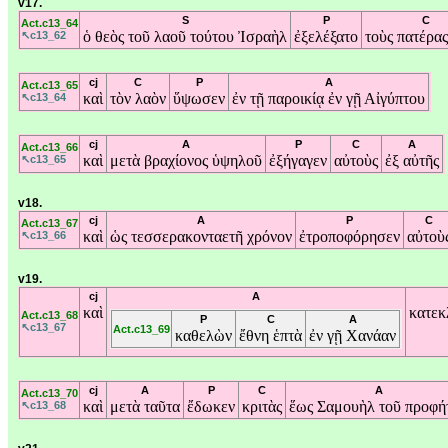
v17.
S
P
C
Act.c13_64
ὁ
θεὸς
τοῦ
λαοῦ
τούτου
Ἰσραὴλ
ἐξελέξατο
τοὺς
πατέρα
↖c13_62
cj
C
P
A
Act.c13_65
καὶ
τὸν
λαὸν
ὕψωσεν
ἐν
τῇ
παροικίᾳ
ἐν
γῇ
Αἰγύπτου
↖c13_64
cj
A
P
C
A
Act.c13_66
καὶ
μετὰ
βραχίονος
ὑψηλοῦ
ἐξήγαγεν
αὐτοὺς
ἐξ
αὐτῆς
↖c13_65
v18.
cj
A
P
C
Act.c13_67
καὶ
ὡς
τεσσερακονταετῆ
χρόνον
ἐτροποφόρησεν
αὐτοὺ
↖c13_66
v19.
cj
A
καὶ
κατεκ
Act.c13_68
P
C
A
↖c13_67
Act.c13_69
καθελὼν
ἔθνη
ἑπτὰ
ἐν
γῇ
Χανάαν
cj
A
P
C
A
Act.c13_70
καὶ
μετὰ
ταῦτα
ἔδωκεν
κριτὰς
ἕως
Σαμουὴλ
τοῦ
προφή
↖c13_68