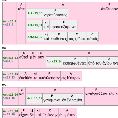
v3.
A
A
P
τότε
ἀπέλυσαν
P
Act.c13_10
νηστεύσαντες
Act.c13_9
cj
P
↖c13_6
Act.c13_11
καὶ
προσευξάμενοι
cj
P
C
C
Act.c13_12
καὶ
ἐπιθέντες
τὰς
χεῖρας
αὐτοῖς
v4.
S
cj
cj
A
αὐτοὶ
μὲν
οὖν
Act.c13_13
P
A
↖c13_9
Act.c13_14
ἐκπεμφθέντες
ὑπὸ
τοῦ
ἁγίου
πν
A
cj
P
A
Act.c13_15
ἐκεῖθέν
τε
ἀπέπλευσαν
εἰς
Κύπρον
↖c13_13
v5.
cj
A
P
καὶ
κατήγγελλον
τὸν
λ
Act.c13_16
P
A
↖c13_15
Act.c13_17
γενόμενοι
ἐν
Σαλαμῖνι
P
cj
cj
C
A
Act.c13_18
εἶχον
δὲ
καὶ
Ἰωάννην
ὑπηρέτην
↖c13_16