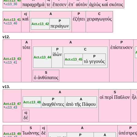
Act.c13_40
παραχρῆμά
τε
ἔπεσεν
ἐπ᾽
αὐτὸν
ἀχλὺς
καὶ
σκότος
↖c13_30
cj
A
P
C
καὶ
ἐζήτει
χειραγωγούς
Act.c13_41
P
↖c13_40
Act.c13_42
περιάγων
v12.
A
A
P
τότε
ἐπίστευσεν
P
C
ἰδὼν
P
Act.c13_44
Act.c13_43
Act.c13_45
τὸ
γεγονὸς
↖c13_41
S
ὁ
ἀνθύπατος
v13.
A
S
οἱ
περὶ
Παῦλον
ἦλ
P
A
Act.c13_48
ἀναχθέντες
ἀπὸ
τῆς
Πάφου
Act.c13_47
↖c13_43
cj
δὲ
S
cj
A
P
Ἰωάννης
δὲ
ὑπέστρε
Act.c13_49
P
A