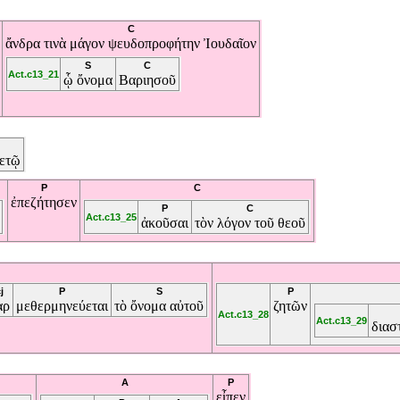
C
ἄνδρα
τινὰ
μάγον
ψευδοπροφήτην
Ἰουδαῖον
S
C
Act.c13_21
ᾧ
ὄνομα
Βαριησοῦ
ετῷ
P
C
ἐπεζήτησεν
P
C
Act.c13_25
ἀκοῦσαι
τὸν
λόγον
τοῦ
θεοῦ
j
P
S
P
ὰρ
μεθερμηνεύεται
τὸ
ὄνομα
αὐτοῦ
ζητῶν
Act.c13_28
Act.c13_29
διασ
A
P
εἶπεν