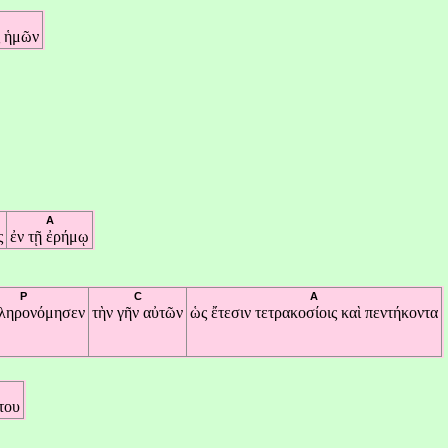
ς
ἡμῶν
A
ς
ἐν
τῇ
ἐρήμῳ
P
C
A
ληρονόμησεν
τὴν
γῆν
αὐτῶν
ὡς
ἔτεσιν
τετρακοσίοις
καὶ
πεντήκοντα
του