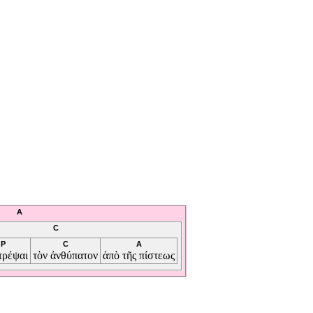
A
C
P
C
A
τρέψαι
τὸν
ἀνθύπατον
ἀπὸ
τῆς
πίστεως