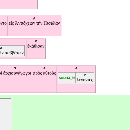
A
οντο
εἰς
Ἀντιόχειαν
τὴν
Πισιδίαν
P
ἐκάθισαν
A
ῶν
σαββάτων
S
A
A
οἱ
ἀρχισυνάγωγοι
πρὸς
αὐτοὺς
P
Act.c13_56
λέγοντες